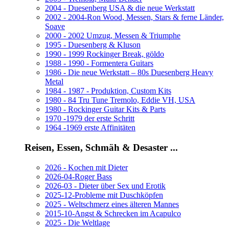
2004 - Duesenberg USA & die neue Werkstatt
2002 - 2004-Ron Wood, Messen, Stars & ferne Länder,
Soave
2000 - 2002 Umzug, Messen & Triumphe
1995 - Duesenberg & Kluson
1990 - 1999 Rockinger Break, göldo
1988 - 1990 - Formentera Guitars
1986 - Die neue Werkstatt – 80s Duesenberg Heavy
Metal
1984 - 1987 - Produktion, Custom Kits
1980 - 84 Tru Tune Tremolo, Eddie VH, USA
1980 - Rockinger Guitar Kits & Parts
1970 -1979 der erste Schritt
1964 -1969 erste Affinitäten
Reisen, Essen, Schmäh & Desaster ...
2026 - Kochen mit Dieter
2026-04-Roger Bass
2026-03 - Dieter über Sex und Erotik
2025-12-Probleme mit Duschköpfen
2025 - Weltschmerz eines älteren Mannes
2015-10-Angst & Schrecken im Acapulco
2025 - Die Weltlage