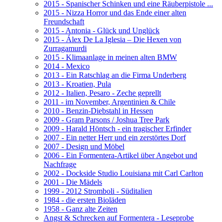
2015 - Spanischer Schinken und eine Räuberpistole ...
2015 - Nizza Horror und das Ende einer alten
Freundschaft
2015 - Antonia - Glück und Unglück
2015 - Álex De La Iglesia – Die Hexen von
Zurragamurdi
2015 - Klimaanlage in meinen alten BMW
2014 - Mexico
2013 - Ein Ratschlag an die Firma Underberg
2013 - Kroatien, Pula
2012 - Italien, Pesaro - Zeche geprellt
2011 - im November, Argentinien & Chile
2010 - Benzin-Diebstahl in Hessen
2009 - Gram Parsons / Joshua Tree Park
2009 - Harald Höntsch - ein tragischer Erfinder
2007 - Ein netter Herr und ein zerstörtes Dorf
2007 - Design und Möbel
2006 - Ein Formentera-Artikel über Angebot und
Nachfrage
2002 - Dockside Studio Louisiana mit Carl Carlton
2001 - Die Mädels
1999 - 2012 Stromboli - Süditalien
1984 - die ersten Bioläden
1958 - Ganz alte Zeiten
Angst & Schrecken auf Formentera - Leseprobe