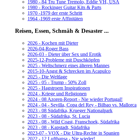
1980 - 84 Tru Tune Tremolo, Eddie VH, USA
1980 - Rockinger Guitar Kits & Parts
1970 -1979 der erste Schritt
1964 -1969 erste Affinitäten
Reisen, Essen, Schmäh & Desaster ...
2026 - Kochen mit Dieter
2026-04-Roger Bass
2026-03 - Dieter über Sex und Erotik
2025-12-Probleme mit Duschköpfen
2025 - Weltschmerz eines älteren Mannes
2015-10-Angst & Schrecken im Acapulco
2025 - Die Weltlage
2025 - 05 - Trump - 50% Zoll
2025 - Hagstroem Inspirationen
2024 - Kriege und Religionen
2024 - 08 Azoren-Report - Nie wieder Portugal!
2024 - 04 - Sevilla, Copa del Rey - Bilbao vs. Mallorca
2023 - 08 Südafrika, Krueger Nationalpark
2023 - 08 - Südafrika, St. Lucia
2023 - 08 - Wild Coast, Franschoek, Südafrika
2023 - 08 - Kapstadt, Südafrika
2023-07 - VOX - Die Ultra-Rechte in Spanien
2022 - 12 Lufthansa - Nie wieder!