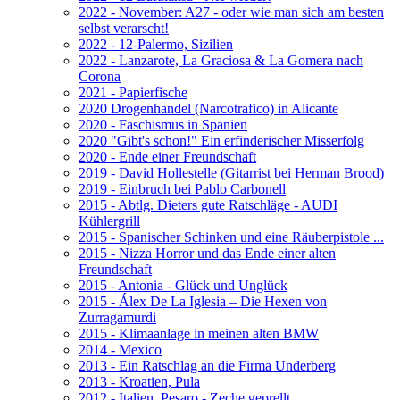
2022 - November: A27 - oder wie man sich am besten
selbst verarscht!
2022 - 12-Palermo, Sizilien
2022 - Lanzarote, La Graciosa & La Gomera nach
Corona
2021 - Papierfische
2020 Drogenhandel (Narcotrafico) in Alicante
2020 - Faschismus in Spanien
2020 "Gibt's schon!" Ein erfinderischer Misserfolg
2020 - Ende einer Freundschaft
2019 - David Hollestelle (Gitarrist bei Herman Brood)
2019 - Einbruch bei Pablo Carbonell
2015 - Abtlg. Dieters gute Ratschläge - AUDI
Kühlergrill
2015 - Spanischer Schinken und eine Räuberpistole ...
2015 - Nizza Horror und das Ende einer alten
Freundschaft
2015 - Antonia - Glück und Unglück
2015 - Álex De La Iglesia – Die Hexen von
Zurragamurdi
2015 - Klimaanlage in meinen alten BMW
2014 - Mexico
2013 - Ein Ratschlag an die Firma Underberg
2013 - Kroatien, Pula
2012 - Italien, Pesaro - Zeche geprellt