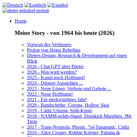
Home
Meine Story - von 1964 bis heute (2026)
Vorwort des Verfassers
Prolog von Heinz Rebellius
Dieters Design, Research & Development auf einen
Blick
2026 - Chat GPT über Dieter
2026 - Was wird werden?
2025 - Kaum noch Hoffnung!
2024 - Düstere Aussichten ...
2023 - Neue Lügen, Verbote und Gebote ...
2022 - Neue Hoffnung!
2021 - Ein merkwürdiges Jahr!
2020 - Bandscheibe, Corona, Hollow Skai
2019 - Cádiz Umzug, Split-Kings
2018 - NAMM-göldo-Stand, Dropkick Murphies. JM-
Trem
2017 - Trans-Neutrola, Phonic, '54-Tunamatic, Cádiz
2016 - Alice Cooper, Robbie Krieger, Paloma &