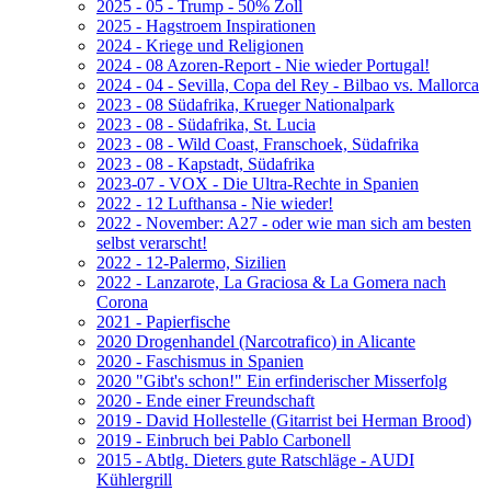
2025 - 05 - Trump - 50% Zoll
2025 - Hagstroem Inspirationen
2024 - Kriege und Religionen
2024 - 08 Azoren-Report - Nie wieder Portugal!
2024 - 04 - Sevilla, Copa del Rey - Bilbao vs. Mallorca
2023 - 08 Südafrika, Krueger Nationalpark
2023 - 08 - Südafrika, St. Lucia
2023 - 08 - Wild Coast, Franschoek, Südafrika
2023 - 08 - Kapstadt, Südafrika
2023-07 - VOX - Die Ultra-Rechte in Spanien
2022 - 12 Lufthansa - Nie wieder!
2022 - November: A27 - oder wie man sich am besten
selbst verarscht!
2022 - 12-Palermo, Sizilien
2022 - Lanzarote, La Graciosa & La Gomera nach
Corona
2021 - Papierfische
2020 Drogenhandel (Narcotrafico) in Alicante
2020 - Faschismus in Spanien
2020 "Gibt's schon!" Ein erfinderischer Misserfolg
2020 - Ende einer Freundschaft
2019 - David Hollestelle (Gitarrist bei Herman Brood)
2019 - Einbruch bei Pablo Carbonell
2015 - Abtlg. Dieters gute Ratschläge - AUDI
Kühlergrill