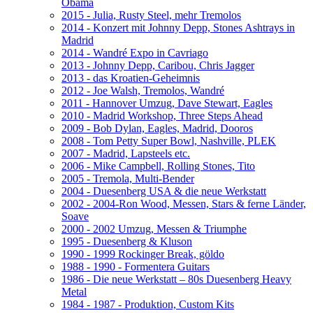
Obama
2015 - Julia, Rusty Steel, mehr Tremolos
2014 - Konzert mit Johnny Depp, Stones Ashtrays in
Madrid
2014 - Wandré Expo in Cavriago
2013 - Johnny Depp, Caribou, Chris Jagger
2013 - das Kroatien-Geheimnis
2012 - Joe Walsh, Tremolos, Wandré
2011 - Hannover Umzug, Dave Stewart, Eagles
2010 - Madrid Workshop, Three Steps Ahead
2009 - Bob Dylan, Eagles, Madrid, Dooros
2008 - Tom Petty Super Bowl, Nashville, PLEK
2007 - Madrid, Lapsteels etc.
2006 - Mike Campbell, Rolling Stones, Tito
2005 - Tremola, Multi-Bender
2004 - Duesenberg USA & die neue Werkstatt
2002 - 2004-Ron Wood, Messen, Stars & ferne Länder,
Soave
2000 - 2002 Umzug, Messen & Triumphe
1995 - Duesenberg & Kluson
1990 - 1999 Rockinger Break, göldo
1988 - 1990 - Formentera Guitars
1986 - Die neue Werkstatt – 80s Duesenberg Heavy
Metal
1984 - 1987 - Produktion, Custom Kits