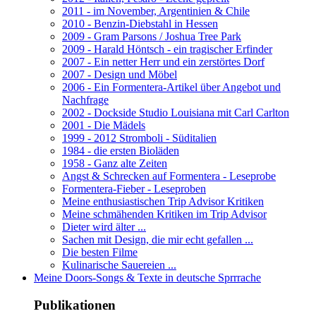
2011 - im November, Argentinien & Chile
2010 - Benzin-Diebstahl in Hessen
2009 - Gram Parsons / Joshua Tree Park
2009 - Harald Höntsch - ein tragischer Erfinder
2007 - Ein netter Herr und ein zerstörtes Dorf
2007 - Design und Möbel
2006 - Ein Formentera-Artikel über Angebot und
Nachfrage
2002 - Dockside Studio Louisiana mit Carl Carlton
2001 - Die Mädels
1999 - 2012 Stromboli - Süditalien
1984 - die ersten Bioläden
1958 - Ganz alte Zeiten
Angst & Schrecken auf Formentera - Leseprobe
Formentera-Fieber - Leseproben
Meine enthusiastischen Trip Advisor Kritiken
Meine schmähenden Kritiken im Trip Advisor
Dieter wird älter ...
Sachen mit Design, die mir echt gefallen ...
Die besten Filme
Kulinarische Sauereien ...
Meine Doors-Songs & Texte in deutsche Sprrrache
Publikationen