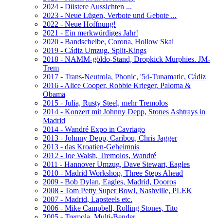
2024 - Düstere Aussichten ...
2023 - Neue Lügen, Verbote und Gebote ...
2022 - Neue Hoffnung!
2021 - Ein merkwürdiges Jahr!
2020 - Bandscheibe, Corona, Hollow Skai
2019 - Cádiz Umzug, Split-Kings
2018 - NAMM-göldo-Stand, Dropkick Murphies. JM-
Trem
2017 - Trans-Neutrola, Phonic, '54-Tunamatic, Cádiz
2016 - Alice Cooper, Robbie Krieger, Paloma &
Obama
2015 - Julia, Rusty Steel, mehr Tremolos
2014 - Konzert mit Johnny Depp, Stones Ashtrays in
Madrid
2014 - Wandré Expo in Cavriago
2013 - Johnny Depp, Caribou, Chris Jagger
2013 - das Kroatien-Geheimnis
2012 - Joe Walsh, Tremolos, Wandré
2011 - Hannover Umzug, Dave Stewart, Eagles
2010 - Madrid Workshop, Three Steps Ahead
2009 - Bob Dylan, Eagles, Madrid, Dooros
2008 - Tom Petty Super Bowl, Nashville, PLEK
2007 - Madrid, Lapsteels etc.
2006 - Mike Campbell, Rolling Stones, Tito
2005 - Tremola, Multi-Bender