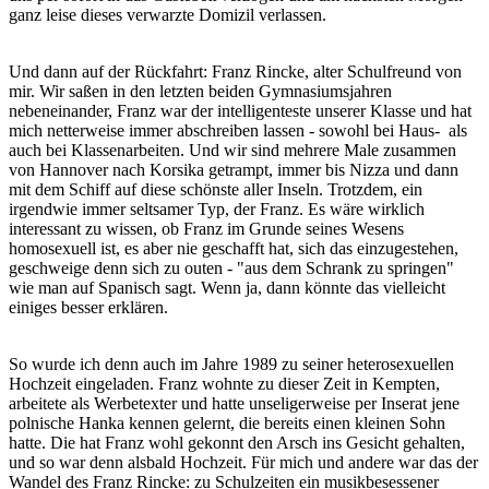
ganz leise dieses verwarzte Domizil verlassen.
Und dann auf der Rückfahrt: Franz Rincke, alter Schulfreund von
mir. Wir saßen in den letzten beiden Gymnasiumsjahren
nebeneinander, Franz war der intelligenteste unserer Klasse und hat
mich netterweise immer abschreiben lassen - sowohl bei Haus- als
auch bei Klassenarbeiten. Und wir sind mehrere Male zusammen
von Hannover nach Korsika getrampt, immer bis Nizza und dann
mit dem Schiff auf diese schönste aller Inseln. Trotzdem, ein
irgendwie immer seltsamer Typ, der Franz. Es wäre wirklich
interessant zu wissen, ob Franz im Grunde seines Wesens
homosexuell ist, es aber nie geschafft hat, sich das einzugestehen,
geschweige denn sich zu outen - "aus dem Schrank zu springen"
wie man auf Spanisch sagt. Wenn ja, dann könnte das vielleicht
einiges besser erklären.
So wurde ich denn auch im Jahre 1989 zu seiner heterosexuellen
Hochzeit eingeladen. Franz wohnte zu dieser Zeit in Kempten,
arbeitete als Werbetexter und hatte unseligerweise per Inserat jene
polnische Hanka kennen gelernt, die bereits einen kleinen Sohn
hatte. Die hat Franz wohl gekonnt den Arsch ins Gesicht gehalten,
und so war denn alsbald Hochzeit. Für mich und andere war das der
Wandel des Franz Rincke: zu Schulzeiten ein musikbesessener