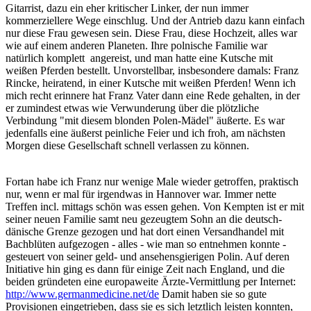
Gitarrist, dazu ein eher kritischer Linker, der nun immer
kommerziellere Wege einschlug. Und der Antrieb dazu kann einfach
nur diese Frau gewesen sein. Diese Frau, diese Hochzeit, alles war
wie auf einem anderen Planeten. Ihre polnische Familie war
natürlich komplett angereist, und man hatte eine Kutsche mit
weißen Pferden bestellt. Unvorstellbar, insbesondere damals: Franz
Rincke, heiratend, in einer Kutsche mit weißen Pferden! Wenn ich
mich recht erinnere hat Franz Vater dann eine Rede gehalten, in der
er zumindest etwas wie Verwunderung über die plötzliche
Verbindung "mit diesem blonden Polen-Mädel" äußerte. Es war
jedenfalls eine äußerst peinliche Feier und ich froh, am nächsten
Morgen diese Gesellschaft schnell verlassen zu können.
Fortan habe ich Franz nur wenige Male wieder getroffen, praktisch
nur, wenn er mal für irgendwas in Hannover war. Immer nette
Treffen incl. mittags schön was essen gehen. Von Kempten ist er mit
seiner neuen Familie samt neu gezeugtem Sohn an die deutsch-
dänische Grenze gezogen und hat dort einen Versandhandel mit
Bachblüten aufgezogen - alles - wie man so entnehmen konnte -
gesteuert von seiner geld- und ansehensgierigen Polin. Auf deren
Initiative hin ging es dann für einige Zeit nach England, und die
beiden gründeten eine europaweite Ärzte-Vermittlung per Internet:
http://www.germanmedicine.net/de
Damit haben sie so gute
Provisionen eingetrieben, dass sie es sich letztlich leisten konnten,