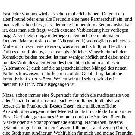
Fast jeder von uns wird das schon mal erlebt haben: Da geht ein
alter Freund oder eine alte Freundin eine neue Partnerschaft ein, und
man stellt schnell fest, dass der neue Partner dermaßen unaushaltbar
ist, dass man sich fragt, welch extreme Verblendung hier vorliegen
mag. Aber Liebesdinge unterliegen eben nicht dem rationalen
Denken. Man gibt sich dann (Alternative 1) womöglich noch etwas
Mühe mit dieser neuen Person, was aber nichts hilft, und letztlich
läuft es darauf hinaus, dass man als höflicher Mensch einfach den
Kontakt zu beiden meidet. Ist man weniger höflich und dabei mehr
um das Wohl des alten Freundes bemüht, so kann man diesen
(Alternative 2) auch auf die augenscheinlichen Mängel des neuen
Partners hinweisen - natürlich nur auf die Gefahr hin, damit die
Freundschaft zu zerstören. Wollen wir mal sehen, wie das in
meinem Fall in Nizza ausgegangen ist.
Nizza, schon immer eine Superstadt, für mich die mediteranste von
allen! Dazu kommt, dass man sich wie in Italien fühlt, also viel
besser als in Frankreich! Bestes Essen, eine unübertreffliche
Auswahl überwiegend roher Meeresfrüchte im Café de Turin an der
Plaza Garibaldi, gelassenes Bummeln durch die Straßen, über die
Märkte oder die Strandpromenade entlang, Nachtleben, bestens
gelaunte junge Leute in den Gassen, Lifemusik an diversen Orten,
eine Stadt zum rundherum Wohlfühlen für mich und meine Freundin