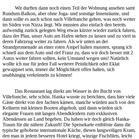
Wir durften dann noch einen Teil der Wohnung ansehen samt
Rundum-Balkon, aber ohne Joga- und sonstige Innenräume, und
dann sollte es auch schon nach Villefranche gehen, was noch weiter
im Süden von Nizza liegt. Wir mussten also einfach den bereits
aufwendig zurück gelegten Weg etwas kürzer wieder zurück fahren,
dazu der Plan, unser Auto am Hafen stehen zu lassen und zu viert in
deren Fahrzeug weiter zu fahren. Als wir unten an der
Strandpromenade an einer roten Ampel halten mussten, sprang ich
schnell aus dem Auto und rief Franz zu, dass wir doch besser mit 2
Autos weiter fahren sollten, kein Umstand wegen uns! Natürlich
wollte ich nur für jeden Fall weiterer Peinlichkeit oder Eklat
gewappnet sein, immer die Möglichkeit offen halten, sich
unabhängig verkrümeln zu können!
Das Restaurant lag direkt am Wasser in der Bucht von
Villefranche, sehr schön. Hanka wusste zu berichten, dass hier viele
Gäste direkt von den Jachten kämen, manche würden auch von den
Kellnern mit kleinen Booten abgeholt, und dann würden sich
elegante Frauen mit langen Abendkleidern zum exklusiven
Abendessen an Land begeben. Da haben wir doch gleich Hanka-
Traum für die nähere Zukunft! Die Speisekarte entblöste dann die
typische gehobene internationale Küche, diesen langweiligen Kram,
den man in jedem besseren Hotel kriegt, winzige Fischfilets, leicht