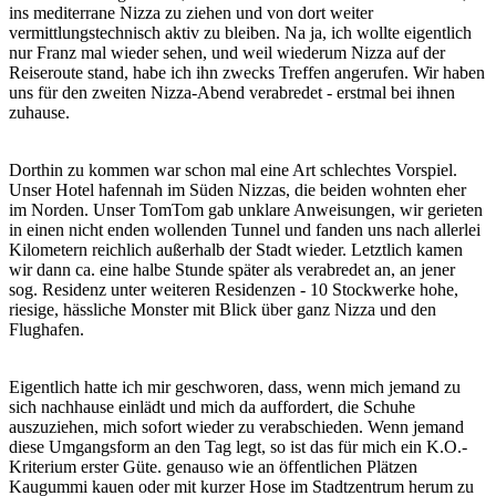
ins mediterrane Nizza zu ziehen und von dort weiter
vermittlungstechnisch aktiv zu bleiben. Na ja, ich wollte eigentlich
nur Franz mal wieder sehen, und weil wiederum Nizza auf der
Reiseroute stand, habe ich ihn zwecks Treffen angerufen. Wir haben
uns für den zweiten Nizza-Abend verabredet - erstmal bei ihnen
zuhause.
Dorthin zu kommen war schon mal eine Art schlechtes Vorspiel.
Unser Hotel hafennah im Süden Nizzas, die beiden wohnten eher
im Norden. Unser TomTom gab unklare Anweisungen, wir gerieten
in einen nicht enden wollenden Tunnel und fanden uns nach allerlei
Kilometern reichlich außerhalb der Stadt wieder. Letztlich kamen
wir dann ca. eine halbe Stunde später als verabredet an, an jener
sog. Residenz unter weiteren Residenzen - 10 Stockwerke hohe,
riesige, hässliche Monster mit Blick über ganz Nizza und den
Flughafen.
Eigentlich hatte ich mir geschworen, dass, wenn mich jemand zu
sich nachhause einlädt und mich da auffordert, die Schuhe
auszuziehen, mich sofort wieder zu verabschieden. Wenn jemand
diese Umgangsform an den Tag legt, so ist das für mich ein K.O.-
Kriterium erster Güte. genauso wie an öffentlichen Plätzen
Kaugummi kauen oder mit kurzer Hose im Stadtzentrum herum zu