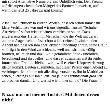
mir sofort Alternative Numero 2 ein: Unhöflich sein. Den Freund
auf die augenscheinlichen Mängel des Partners hinweisen, auch
wenn das jetzt 25 Jahre zu spät kommt!
Also Email zurück: in kurzen Worten, dass ich schon immer für
klare Verhältnisse war und wir uns eigentlich anstatt "Schuhe
Ausziehen" sofort wieder hätten verdrücken sollen. Dass
andererseits das Treffen mit Menschen, die die Welt mit derart
anderen Augen sehen, fast schon wieder einen faszinierenden
Aspekt hat, dass ich ihm aber letztlich unbedingt anrate, seine Braut
sofortigst in den Wind zu schießen, weil unaushaltbar, völlig
borniert, neureich und dazu - die gefährliche Seite - unehrlich,
berechnend und skrupellos. Und dass er zusammen mit ihr leider
immer ohne Freunde bleiben wird, weil es einer Körperverletzung
gleich kommt, Leuten zuzumuten, mit dieser Person einen Abend zu
verbringen. Ich könnte mir allerdings vorstellen, ihn in Madrid zu
sehen, allerdings nur ihn allein! Na ja, alte Freundschaft gänzlich
zerbrochen damit... Und wer ist wie immer schuld? Die Frauen!
Nizza: nur mit meiner Tochter! Mit diesen dreien
nicht!