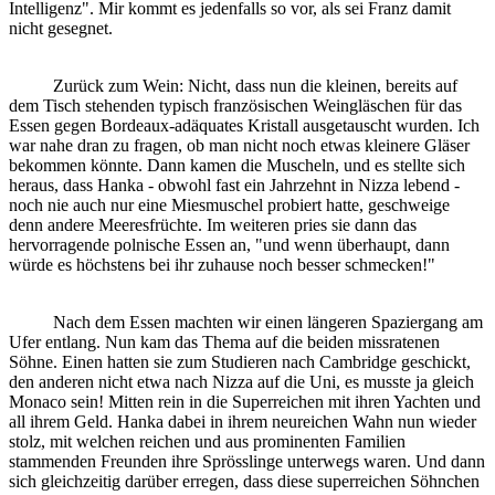
Intelligenz". Mir kommt es jedenfalls so vor, als sei Franz damit
nicht gesegnet.
Zurück zum Wein: Nicht, dass nun die kleinen, bereits auf
dem Tisch stehenden typisch französischen Weingläschen für das
Essen gegen Bordeaux-adäquates Kristall ausgetauscht wurden. Ich
war nahe dran zu fragen, ob man nicht noch etwas kleinere Gläser
bekommen könnte. Dann kamen die Muscheln, und es stellte sich
heraus, dass Hanka - obwohl fast ein Jahrzehnt in Nizza lebend -
noch nie auch nur eine Miesmuschel probiert hatte, geschweige
denn andere Meeresfrüchte. Im weiteren pries sie dann das
hervorragende polnische Essen an, "und wenn überhaupt, dann
würde es höchstens bei ihr zuhause noch besser schmecken!"
Nach dem Essen machten wir einen längeren Spaziergang am
Ufer entlang. Nun kam das Thema auf die beiden missratenen
Söhne. Einen hatten sie zum Studieren nach Cambridge geschickt,
den anderen nicht etwa nach Nizza auf die Uni, es musste ja gleich
Monaco sein! Mitten rein in die Superreichen mit ihren Yachten und
all ihrem Geld. Hanka dabei in ihrem neureichen Wahn nun wieder
stolz, mit welchen reichen und aus prominenten Familien
stammenden Freunden ihre Sprösslinge unterwegs waren. Und dann
sich gleichzeitig darüber erregen, dass diese superreichen Söhnchen