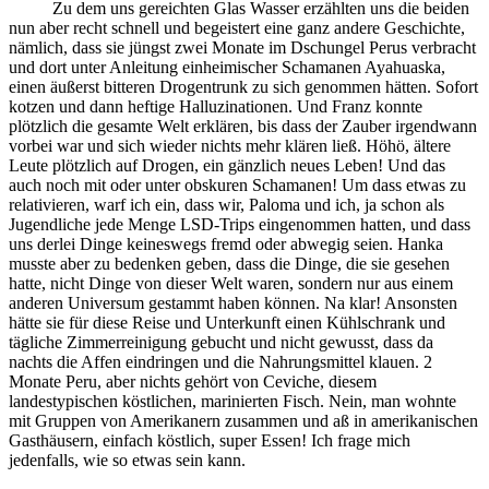
Zu dem uns gereichten Glas Wasser erzählten uns die beiden
nun aber recht schnell und begeistert eine ganz andere Geschichte,
nämlich, dass sie jüngst zwei Monate im Dschungel Perus verbracht
und dort unter Anleitung einheimischer Schamanen Ayahuaska,
einen äußerst bitteren Drogentrunk zu sich genommen hätten. Sofort
kotzen und dann heftige Halluzinationen. Und Franz konnte
plötzlich die gesamte Welt erklären, bis dass der Zauber irgendwann
vorbei war und sich wieder nichts mehr klären ließ. Höhö, ältere
Leute plötzlich auf Drogen, ein gänzlich neues Leben! Und das
auch noch mit oder unter obskuren Schamanen! Um dass etwas zu
relativieren, warf ich ein, dass wir, Paloma und ich, ja schon als
Jugendliche jede Menge LSD-Trips eingenommen hatten, und dass
uns derlei Dinge keineswegs fremd oder abwegig seien. Hanka
musste aber zu bedenken geben, dass die Dinge, die sie gesehen
hatte, nicht Dinge von dieser Welt waren, sondern nur aus einem
anderen Universum gestammt haben können. Na klar! Ansonsten
hätte sie für diese Reise und Unterkunft einen Kühlschrank und
tägliche Zimmerreinigung gebucht und nicht gewusst, dass da
nachts die Affen eindringen und die Nahrungsmittel klauen. 2
Monate Peru, aber nichts gehört von Ceviche, diesem
landestypischen köstlichen, marinierten Fisch. Nein, man wohnte
mit Gruppen von Amerikanern zusammen und aß in amerikanischen
Gasthäusern, einfach köstlich, super Essen! Ich frage mich
jedenfalls, wie so etwas sein kann.