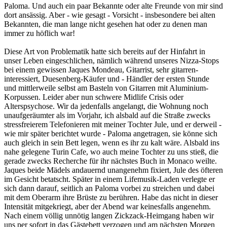
Paloma. Und auch ein paar Bekannte oder alte Freunde von mir sind
dort ansässig. Aber - wie gesagt - Vorsicht - insbesondere bei alten
Bekannten, die man lange nicht gesehen hat oder zu denen man
immer zu höflich war!
Diese Art von Problematik hatte sich bereits auf der Hinfahrt in
unser Leben eingeschlichen, nämlich während unseres Nizza-Stops
bei einem gewissen Jaques Mondeau, Gitarrist, sehr gitarren-
interessiert, Duesenberg-Käufer und - Händler der ersten Stunde
und mittlerweile selbst am Basteln von Gitarren mit Aluminium-
Korpussen. Leider aber nun schwere Midlife Crisis oder
Alterspsychose. Wir da jedenfalls angelangt, die Wohnung noch
unaufgeräumter als im Vorjahr, ich alsbald auf die Straße zwecks
stressfreierem Telefonieren mit meiner Tochter Jule, und er derweil -
wie mir später berichtet wurde - Paloma angetragen, sie könne sich
auch gleich in sein Bett legen, wenn es ihr zu kalt wäre. Alsbald ins
nahe gelegene Turin Cafe, wo auch meine Tochter zu uns stieß, die
gerade zwecks Recherche für ihr nächstes Buch in Monaco weilte.
Jaques beide Mädels andauernd unangenehm fixiert, Jule des öfteren
im Gesicht betatscht. Später in einem Lifemusik-Laden verlegte er
sich dann darauf, seitlich an Paloma vorbei zu streichen und dabei
mit dem Oberarm ihre Brüste zu berühren. Habe das nicht in dieser
Intensität mitgekriegt, aber der Abend war keinesfalls angenehm.
Nach einem völlig unnötig langen Zickzack-Heimgang haben wir
uns per sofort in das Gästebett verzogen und am nächsten Morgen