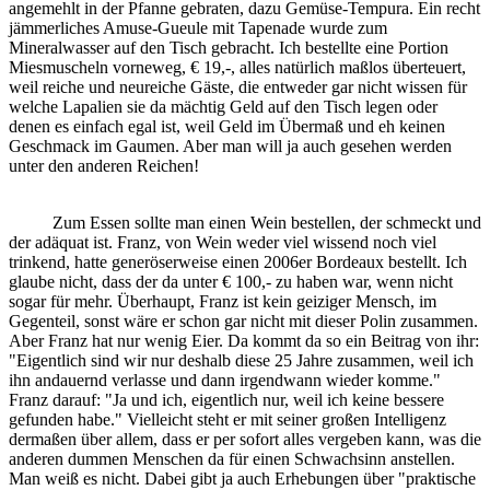
angemehlt in der Pfanne gebraten, dazu Gemüse-Tempura. Ein recht
jämmerliches Amuse-Gueule mit Tapenade wurde zum
Mineralwasser auf den Tisch gebracht. Ich bestellte eine Portion
Miesmuscheln vorneweg, € 19,-, alles natürlich maßlos überteuert,
weil reiche und neureiche Gäste, die entweder gar nicht wissen für
welche Lapalien sie da mächtig Geld auf den Tisch legen oder
denen es einfach egal ist, weil Geld im Übermaß und eh keinen
Geschmack im Gaumen. Aber man will ja auch gesehen werden
unter den anderen Reichen!
Zum Essen sollte man einen Wein bestellen, der schmeckt und
der adäquat ist. Franz, von Wein weder viel wissend noch viel
trinkend, hatte generöserweise einen 2006er Bordeaux bestellt. Ich
glaube nicht, dass der da unter € 100,- zu haben war, wenn nicht
sogar für mehr. Überhaupt, Franz ist kein geiziger Mensch, im
Gegenteil, sonst wäre er schon gar nicht mit dieser Polin zusammen.
Aber Franz hat nur wenig Eier. Da kommt da so ein Beitrag von ihr:
"Eigentlich sind wir nur deshalb diese 25 Jahre zusammen, weil ich
ihn andauernd verlasse und dann irgendwann wieder komme."
Franz darauf: "Ja und ich, eigentlich nur, weil ich keine bessere
gefunden habe." Vielleicht steht er mit seiner großen Intelligenz
dermaßen über allem, dass er per sofort alles vergeben kann, was die
anderen dummen Menschen da für einen Schwachsinn anstellen.
Man weiß es nicht. Dabei gibt ja auch Erhebungen über "praktische