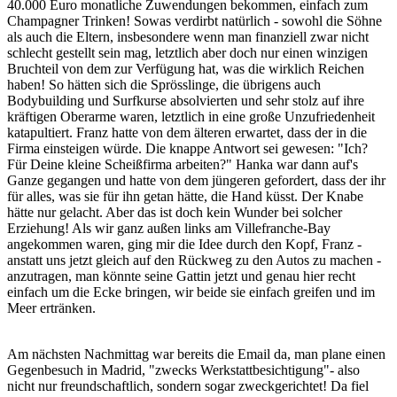
40.000 Euro monatliche Zuwendungen bekommen, einfach zum
Champagner Trinken! Sowas verdirbt natürlich - sowohl die Söhne
als auch die Eltern, insbesondere wenn man finanziell zwar nicht
schlecht gestellt sein mag, letztlich aber doch nur einen winzigen
Bruchteil von dem zur Verfügung hat, was die wirklich Reichen
haben! So hätten sich die Sprösslinge, die übrigens auch
Bodybuilding und Surfkurse absolvierten und sehr stolz auf ihre
kräftigen Oberarme waren, letztlich in eine große Unzufriedenheit
katapultiert. Franz hatte von dem älteren erwartet, dass der in die
Firma einsteigen würde. Die knappe Antwort sei gewesen: "Ich?
Für Deine kleine Scheißfirma arbeiten?" Hanka war dann auf's
Ganze gegangen und hatte von dem jüngeren gefordert, dass der ihr
für alles, was sie für ihn getan hätte, die Hand küsst. Der Knabe
hätte nur gelacht. Aber das ist doch kein Wunder bei solcher
Erziehung! Als wir ganz außen links am Villefranche-Bay
angekommen waren, ging mir die Idee durch den Kopf, Franz -
anstatt uns jetzt gleich auf den Rückweg zu den Autos zu machen -
anzutragen, man könnte seine Gattin jetzt und genau hier recht
einfach um die Ecke bringen, wir beide sie einfach greifen und im
Meer ertränken.
Am nächsten Nachmittag war bereits die Email da, man plane einen
Gegenbesuch in Madrid, "zwecks Werkstattbesichtigung"- also
nicht nur freundschaftlich, sondern sogar zweckgerichtet! Da fiel