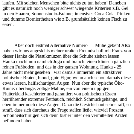
laufen. Mit solchen Menschen bitte nichts zu tun haben! Daneben
gibt es natürlich noch weniger schwer wiegende Kriterien z.B. Gel
in den Haaren, Sonnenstudio-Bräune, intensives Coca Cola Trinken
und dumme Borniertheiten wie z.B. grundsätzlich keinen Fisch zu
essen.
Aber doch erstmal Alternative Numero 1 - Mühe geben! Also
haben wir uns angesichts meiner uralten Freundschaft mit Franz von
dieser Hanka die Plastikmützen über die Schuhe ziehen lassen.
Hanka macht nun nämlich Joga und braucht einen klinisch gänzlich
reinen Fußboden, und das in der ganzen Wohnung. Hanka - 25
Jahre nicht mehr gesehen - war damals immerhin ein attraktiver
polnischer Braten, blond, gute Figur, wenn auch schon damals diese
etwas leeren, haifischartigen Augen. Nun aber die typische Öko-
Ruine: überlange, zottige Mähne, ein von einem üppigen
Flutterkleid kaschierter und garantiert von polnischem Essen
herrührender extremer Fettbauch, reichlich Schmuckgehänge, und
eben immer noch diese Augen. Dazu die Gesichtshaut sehr straff, so
straff, dass sich durchaus die Frage stellen ließe, wieviel Prozent
Schönheitschirugen sich denn bisher unter den vermittelten Ärzten
befunden haben.