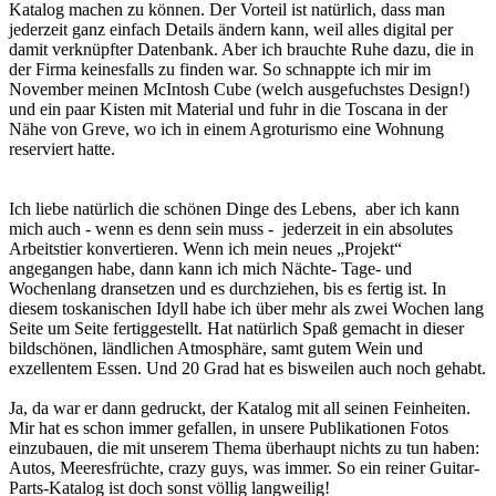
Katalog machen zu können. Der Vorteil ist natürlich, dass man
jederzeit ganz einfach Details ändern kann, weil alles digital per
damit verknüpfter Datenbank. Aber ich brauchte Ruhe dazu, die in
der Firma keinesfalls zu finden war. So schnappte ich mir im
November meinen McIntosh Cube (welch ausgefuchstes Design!)
und ein paar Kisten mit Material und fuhr in die Toscana in der
Nähe von Greve, wo ich in einem Agroturismo eine Wohnung
reserviert hatte.
Ich liebe natürlich die schönen Dinge des Lebens, aber ich kann
mich auch - wenn es denn sein muss - jederzeit in ein absolutes
Arbeitstier konvertieren. Wenn ich mein neues „Projekt“
angegangen habe, dann kann ich mich Nächte- Tage- und
Wochenlang dransetzen und es durchziehen, bis es fertig ist. In
diesem toskanischen Idyll habe ich über mehr als zwei Wochen lang
Seite um Seite fertiggestellt. Hat natürlich Spaß gemacht in dieser
bildschönen, ländlichen Atmosphäre, samt gutem Wein und
exzellentem Essen. Und 20 Grad hat es bisweilen auch noch gehabt.
Ja, da war er dann gedruckt, der Katalog mit all seinen Feinheiten.
Mir hat es schon immer gefallen, in unsere Publikationen Fotos
einzubauen, die mit unserem Thema überhaupt nichts zu tun haben:
Autos, Meeresfrüchte, crazy guys, was immer. So ein reiner Guitar-
Parts-Katalog ist doch sonst völlig langweilig!