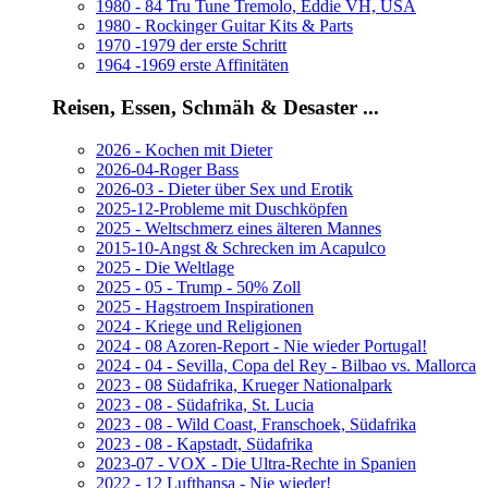
1980 - 84 Tru Tune Tremolo, Eddie VH, USA
1980 - Rockinger Guitar Kits & Parts
1970 -1979 der erste Schritt
1964 -1969 erste Affinitäten
Reisen, Essen, Schmäh & Desaster ...
2026 - Kochen mit Dieter
2026-04-Roger Bass
2026-03 - Dieter über Sex und Erotik
2025-12-Probleme mit Duschköpfen
2025 - Weltschmerz eines älteren Mannes
2015-10-Angst & Schrecken im Acapulco
2025 - Die Weltlage
2025 - 05 - Trump - 50% Zoll
2025 - Hagstroem Inspirationen
2024 - Kriege und Religionen
2024 - 08 Azoren-Report - Nie wieder Portugal!
2024 - 04 - Sevilla, Copa del Rey - Bilbao vs. Mallorca
2023 - 08 Südafrika, Krueger Nationalpark
2023 - 08 - Südafrika, St. Lucia
2023 - 08 - Wild Coast, Franschoek, Südafrika
2023 - 08 - Kapstadt, Südafrika
2023-07 - VOX - Die Ultra-Rechte in Spanien
2022 - 12 Lufthansa - Nie wieder!