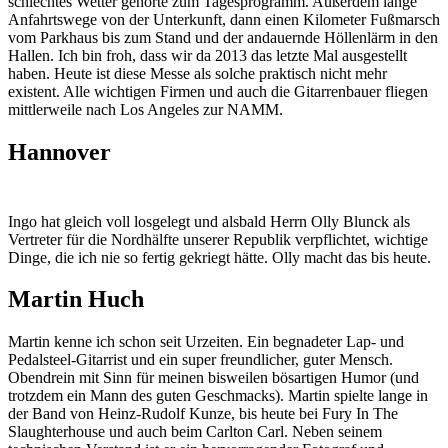
schlechtes Wetter gehörte zum Tagesprogramm. Außerdem lange
Anfahrtswege von der Unterkunft, dann einen Kilometer Fußmarsch
vom Parkhaus bis zum Stand und der andauernde Höllenlärm in den
Hallen. Ich bin froh, dass wir da 2013 das letzte Mal ausgestellt
haben. Heute ist diese Messe als solche praktisch nicht mehr
existent. Alle wichtigen Firmen und auch die Gitarrenbauer fliegen
mittlerweile nach Los Angeles zur NAMM.
Hannover
Ingo hat gleich voll losgelegt und alsbald Herrn Olly Blunck als
Vertreter für die Nordhälfte unserer Republik verpflichtet, wichtige
Dinge, die ich nie so fertig gekriegt hätte. Olly macht das bis heute.
Martin Huch
Martin kenne ich schon seit Urzeiten. Ein begnadeter Lap- und
Pedalsteel-Gitarrist und ein super freundlicher, guter Mensch.
Obendrein mit Sinn für meinen bisweilen bösartigen Humor (und
trotzdem ein Mann des guten Geschmacks). Martin spielte lange in
der Band von Heinz-Rudolf Kunze, bis heute bei Fury In The
Slaughterhouse und auch beim Carlton Carl. Neben seinem