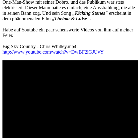
One-Man-Show mit seiner Dobro, und das Publikum war stets
elektrisiert. Dieser Mann hatte es einfach, eine Ausstrahlung, die alle
in seinen Bann zog. Und sein Song
„Kicking Stones"
erscheint in
dem phänomenalen Film
„Thelma & Luise".
Habe auf Youtube ein paar sehenswerte Videos von ihm auf meiner
Feier.
Big Sky Country - Chris Whitley.mp4:
http://www.youtube.com/watch?v=DwBF2lGJUvY