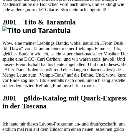
Madenschraube die Böckchen vorn nach unten, und es klingt wie
jede andere „normale" Gitarre. Sirren einfach abgestellt!
2001 – Tito & Tarantula
Wow, eine meiner Lieblings-Bands, wobei natürlich „From Dusk
´till Dawn“ von Tarantino einer meiner Lieblings-Filme ist. Tito,
gleiches Baujahr wie ich, ist ein super charismatischer Musiker. Der
spielte eine DCC (Carl Carlton), und wir waren stolz, jawoll. Und
unsere Freundschaft hat bis heute angehalten. Und noch dieses: Bei
„After Dark“ holen sie während eines langen Gitarrensolos jede
Menge Leute zum „Vampir-Tanz“ auf die Bühne. Und, wow, kurz
vor Ende zog mich Tito ebenfalls nach oben, und ich sang anstelle
seiner den letzten Refrain „Find myself in a room ...“
2001 – göldo-Katalog mit Quark-Express
in der Toscana
Ich hatte mir dieses Layout-Programm an- und draufgeschafft, um
endlich mal rein auf dem Bildschirm einen neuen, astreinen göldo-