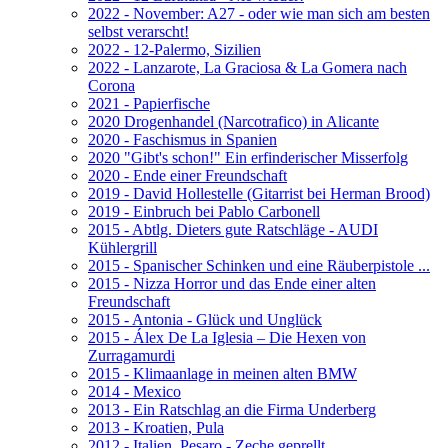
2022 - November: A27 - oder wie man sich am besten
selbst verarscht!
2022 - 12-Palermo, Sizilien
2022 - Lanzarote, La Graciosa & La Gomera nach
Corona
2021 - Papierfische
2020 Drogenhandel (Narcotrafico) in Alicante
2020 - Faschismus in Spanien
2020 "Gibt's schon!" Ein erfinderischer Misserfolg
2020 - Ende einer Freundschaft
2019 - David Hollestelle (Gitarrist bei Herman Brood)
2019 - Einbruch bei Pablo Carbonell
2015 - Abtlg. Dieters gute Ratschläge - AUDI
Kühlergrill
2015 - Spanischer Schinken und eine Räuberpistole ...
2015 - Nizza Horror und das Ende einer alten
Freundschaft
2015 - Antonia - Glück und Unglück
2015 - Álex De La Iglesia – Die Hexen von
Zurragamurdi
2015 - Klimaanlage in meinen alten BMW
2014 - Mexico
2013 - Ein Ratschlag an die Firma Underberg
2013 - Kroatien, Pula
2012 - Italien, Pesaro - Zeche geprellt