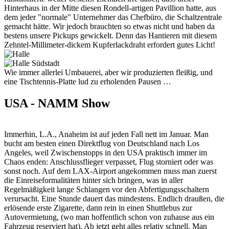
Hinterhaus in der Mitte diesen Rondell-artigen Pavillion hatte, aus
dem jeder "normale" Unternehmer das Chefbüro, die Schaltzentrale
gemacht hätte. Wir jedoch brauchten so etwas nicht und haben da
bestens unsere Pickups gewickelt. Denn das Hantieren mit diesem
Zehntel-Millimeter-dickem Kupferlackdraht erfordert gutes Licht!
Wie immer allerlei Umbauerei, aber wir produzierten fleißig, und
eine Tischtennis-Platte lud zu erholenden Pausen …
USA - NAMM Show
Immerhin, L.A., Anaheim ist auf jeden Fall nett im Januar. Man
bucht am besten einen Direktflug von Deutschland nach Los
Angeles, weil Zwischenstopps in den USA praktisch immer im
Chaos enden: Anschlussflieger verpasset, Flug storniert oder was
sonst noch. Auf dem LAX-Airport angekommen muss man zuerst
die Einreiseformalitäten hinter sich bringen, was in aller
Regelmäßigkeit lange Schlangen vor den Abfertigungsschaltern
verursacht. Eine Stunde dauert das mindestens. Endlich draußen, die
erlösende erste Zigarette, dann rein in einen Shuttlebus zur
Autovermietung, (wo man hoffentlich schon von zuhause aus ein
Fahrzeug reserviert hat). Ab jetzt geht alles relativ schnell. Man