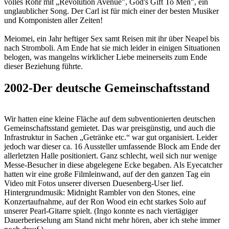
volles Rohr mit „Revolution Avenue", God's Gift To Men", ein
unglaublicher Song. Der Carl ist für mich einer der besten Musiker
und Komponisten aller Zeiten!
Meiomei, ein Jahr heftiger Sex samt Reisen mit ihr über Neapel bis
nach Stromboli. Am Ende hat sie mich leider in einigen Situationen
belogen, was mangelns wirklicher Liebe meinerseits zum Ende
dieser Beziehung führte.
2002-Der deutsche Gemeinschaftsstand
Wir hatten eine kleine Fläche auf dem subventionierten deutschen
Gemeinschaftsstand gemietet. Das war preisgünstig, und auch die
Infrastruktur in Sachen „Getränke etc.“ war gut organisiert. Leider
jedoch war dieser ca. 16 Aussteller umfassende Block am Ende der
allerletzten Halle positioniert. Ganz schlecht, weil sich nur wenige
Messe-Besucher in diese abgelegene Ecke begaben. Als Eyecatcher
hatten wir eine große Filmleinwand, auf der den ganzen Tag ein
Video mit Fotos unserer diversen Duesenberg-User lief.
Hintergrundmusik: Midnight Rambler von den Stones, eine
Konzertaufnahme, auf der Ron Wood ein echt starkes Solo auf
unserer Pearl-Gitarre spielt. (Ingo konnte es nach viertägiger
Dauerberieselung am Stand nicht mehr hören, aber ich stehe immer