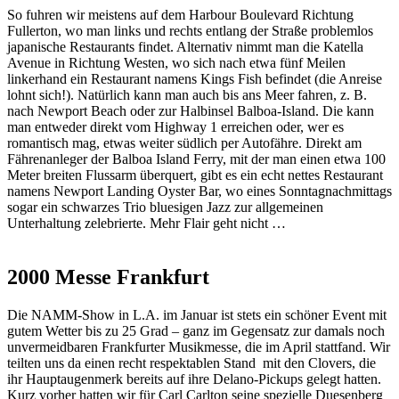
So fuhren wir meistens auf dem Harbour Boulevard Richtung
Fullerton, wo man links und rechts entlang der Straße problemlos
japanische Restaurants findet. Alternativ nimmt man die Katella
Avenue in Richtung Westen, wo sich nach etwa fünf Meilen
linkerhand ein Restaurant namens Kings Fish befindet (die Anreise
lohnt sich!). Natürlich kann man auch bis ans Meer fahren, z. B.
nach Newport Beach oder zur Halbinsel Balboa-Island. Die kann
man entweder direkt vom Highway 1 erreichen oder, wer es
romantisch mag, etwas weiter südlich per Autofähre. Direkt am
Fährenanleger der Balboa Island Ferry, mit der man einen etwa 100
Meter breiten Flussarm überquert, gibt es ein echt nettes Restaurant
namens Newport Landing Oyster Bar, wo eines Sonntagnachmittags
sogar ein schwarzes Trio bluesigen Jazz zur allgemeinen
Unterhaltung zelebrierte. Mehr Flair geht nicht …
2000 Messe Frankfurt
Die NAMM-Show in L.A. im Januar ist stets ein schöner Event mit
gutem Wetter bis zu 25 Grad – ganz im Gegensatz zur damals noch
unvermeidbaren Frankfurter Musikmesse, die im April stattfand. Wir
teilten uns da einen recht respektablen Stand mit den Clovers, die
ihr Hauptaugenmerk bereits auf ihre Delano-Pickups gelegt hatten.
Kurz vorher hatten wir für Carl Carlton seine spezielle Duesenberg