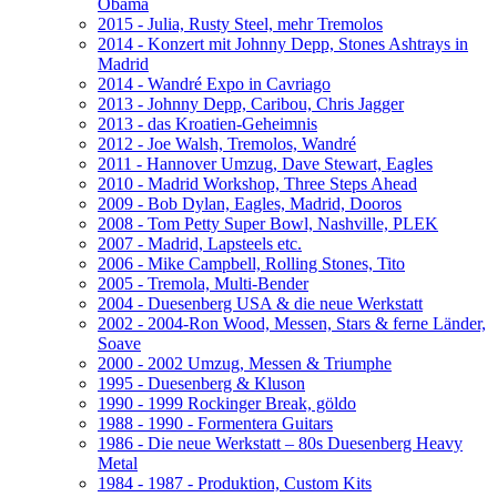
Obama
2015 - Julia, Rusty Steel, mehr Tremolos
2014 - Konzert mit Johnny Depp, Stones Ashtrays in
Madrid
2014 - Wandré Expo in Cavriago
2013 - Johnny Depp, Caribou, Chris Jagger
2013 - das Kroatien-Geheimnis
2012 - Joe Walsh, Tremolos, Wandré
2011 - Hannover Umzug, Dave Stewart, Eagles
2010 - Madrid Workshop, Three Steps Ahead
2009 - Bob Dylan, Eagles, Madrid, Dooros
2008 - Tom Petty Super Bowl, Nashville, PLEK
2007 - Madrid, Lapsteels etc.
2006 - Mike Campbell, Rolling Stones, Tito
2005 - Tremola, Multi-Bender
2004 - Duesenberg USA & die neue Werkstatt
2002 - 2004-Ron Wood, Messen, Stars & ferne Länder,
Soave
2000 - 2002 Umzug, Messen & Triumphe
1995 - Duesenberg & Kluson
1990 - 1999 Rockinger Break, göldo
1988 - 1990 - Formentera Guitars
1986 - Die neue Werkstatt – 80s Duesenberg Heavy
Metal
1984 - 1987 - Produktion, Custom Kits