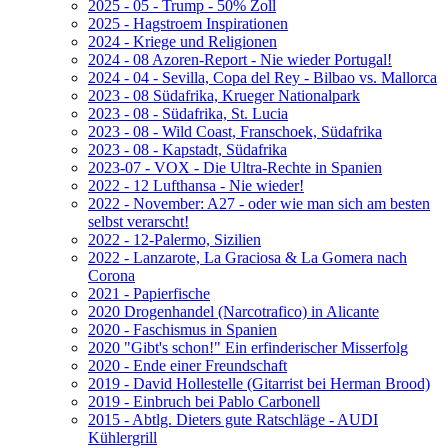
2025 - 05 - Trump - 50% Zoll
2025 - Hagstroem Inspirationen
2024 - Kriege und Religionen
2024 - 08 Azoren-Report - Nie wieder Portugal!
2024 - 04 - Sevilla, Copa del Rey - Bilbao vs. Mallorca
2023 - 08 Südafrika, Krueger Nationalpark
2023 - 08 - Südafrika, St. Lucia
2023 - 08 - Wild Coast, Franschoek, Südafrika
2023 - 08 - Kapstadt, Südafrika
2023-07 - VOX - Die Ultra-Rechte in Spanien
2022 - 12 Lufthansa - Nie wieder!
2022 - November: A27 - oder wie man sich am besten
selbst verarscht!
2022 - 12-Palermo, Sizilien
2022 - Lanzarote, La Graciosa & La Gomera nach
Corona
2021 - Papierfische
2020 Drogenhandel (Narcotrafico) in Alicante
2020 - Faschismus in Spanien
2020 "Gibt's schon!" Ein erfinderischer Misserfolg
2020 - Ende einer Freundschaft
2019 - David Hollestelle (Gitarrist bei Herman Brood)
2019 - Einbruch bei Pablo Carbonell
2015 - Abtlg. Dieters gute Ratschläge - AUDI
Kühlergrill