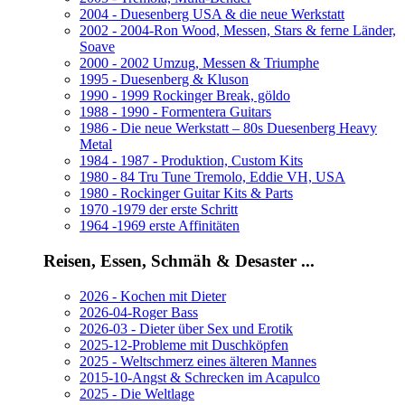
2004 - Duesenberg USA & die neue Werkstatt
2002 - 2004-Ron Wood, Messen, Stars & ferne Länder,
Soave
2000 - 2002 Umzug, Messen & Triumphe
1995 - Duesenberg & Kluson
1990 - 1999 Rockinger Break, göldo
1988 - 1990 - Formentera Guitars
1986 - Die neue Werkstatt – 80s Duesenberg Heavy
Metal
1984 - 1987 - Produktion, Custom Kits
1980 - 84 Tru Tune Tremolo, Eddie VH, USA
1980 - Rockinger Guitar Kits & Parts
1970 -1979 der erste Schritt
1964 -1969 erste Affinitäten
Reisen, Essen, Schmäh & Desaster ...
2026 - Kochen mit Dieter
2026-04-Roger Bass
2026-03 - Dieter über Sex und Erotik
2025-12-Probleme mit Duschköpfen
2025 - Weltschmerz eines älteren Mannes
2015-10-Angst & Schrecken im Acapulco
2025 - Die Weltlage