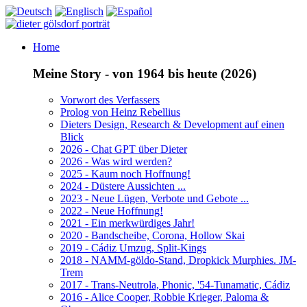
Home
Meine Story - von 1964 bis heute (2026)
Vorwort des Verfassers
Prolog von Heinz Rebellius
Dieters Design, Research & Development auf einen
Blick
2026 - Chat GPT über Dieter
2026 - Was wird werden?
2025 - Kaum noch Hoffnung!
2024 - Düstere Aussichten ...
2023 - Neue Lügen, Verbote und Gebote ...
2022 - Neue Hoffnung!
2021 - Ein merkwürdiges Jahr!
2020 - Bandscheibe, Corona, Hollow Skai
2019 - Cádiz Umzug, Split-Kings
2018 - NAMM-göldo-Stand, Dropkick Murphies. JM-
Trem
2017 - Trans-Neutrola, Phonic, '54-Tunamatic, Cádiz
2016 - Alice Cooper, Robbie Krieger, Paloma &