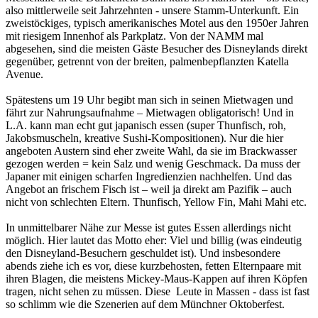
also mittlerweile seit Jahrzehnten - unsere Stamm-Unterkunft. Ein
zweistöckiges, typisch amerikanisches Motel aus den 1950er Jahren
mit riesigem Innenhof als Parkplatz. Von der NAMM mal
abgesehen, sind die meisten Gäste Besucher des Disneylands direkt
gegenüber, getrennt von der breiten, palmenbepflanzten Katella
Avenue.
Spätestens um 19 Uhr begibt man sich in seinen Mietwagen und
fährt zur Nahrungsaufnahme – Mietwagen obligatorisch! Und in
L.A. kann man echt gut japanisch essen (super Thunfisch, roh,
Jakobsmuscheln, kreative Sushi-Kompositionen). Nur die hier
angeboten Austern sind eher zweite Wahl, da sie im Brackwasser
gezogen werden = kein Salz und wenig Geschmack. Da muss der
Japaner mit einigen scharfen Ingredienzien nachhelfen. Und das
Angebot an frischem Fisch ist – weil ja direkt am Pazifik – auch
nicht von schlechten Eltern. Thunfisch, Yellow Fin, Mahi Mahi etc.
In unmittelbarer Nähe zur Messe ist gutes Essen allerdings nicht
möglich. Hier lautet das Motto eher: Viel und billig (was eindeutig
den Disneyland-Besuchern geschuldet ist). Und insbesondere
abends ziehe ich es vor, diese kurzbehosten, fetten Elternpaare mit
ihren Blagen, die meistens Mickey-Maus-Kappen auf ihren Köpfen
tragen, nicht sehen zu müssen. Diese Leute in Massen - dass ist fast
so schlimm wie die Szenerien auf dem Münchner Oktoberfest.