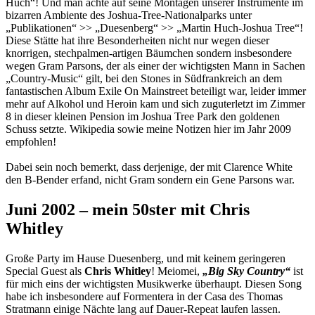
Huch“! Und man achte auf seine Montagen unserer Instrumente im
bizarren Ambiente des Joshua-Tree-Nationalparks unter
„Publikationen“ >> „Duesenberg“ >> „Martin Huch-Joshua Tree“!
Diese Stätte hat ihre Besonderheiten nicht nur wegen dieser
knorrigen, stechpalmen-artigen Bäumchen sondern insbesondere
wegen Gram Parsons, der als einer der wichtigsten Mann in Sachen
„Country-Music“ gilt, bei den Stones in Südfrankreich an dem
fantastischen Album Exile On Mainstreet beteiligt war, leider immer
mehr auf Alkohol und Heroin kam und sich zuguterletzt im Zimmer
8 in dieser kleinen Pension im Joshua Tree Park den goldenen
Schuss setzte. Wikipedia sowie meine Notizen hier im Jahr 2009
empfohlen!
Dabei sein noch bemerkt, dass derjenige, der mit Clarence White
den B-Bender erfand, nicht Gram sondern ein Gene Parsons war.
Juni 2002 – mein 50ster mit Chris
Whitley
Große Party im Hause Duesenberg, und mit keinem geringeren
Special Guest als
Chris Whitley
! Meiomei,
„Big Sky Country“
ist
für mich eins der wichtigsten Musikwerke überhaupt. Diesen Song
habe ich insbesondere auf Formentera in der Casa des Thomas
Stratmann einige Nächte lang auf Dauer-Repeat laufen lassen.