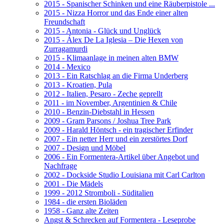
2015 - Spanischer Schinken und eine Räuberpistole ...
2015 - Nizza Horror und das Ende einer alten
Freundschaft
2015 - Antonia - Glück und Unglück
2015 - Álex De La Iglesia – Die Hexen von
Zurragamurdi
2015 - Klimaanlage in meinen alten BMW
2014 - Mexico
2013 - Ein Ratschlag an die Firma Underberg
2013 - Kroatien, Pula
2012 - Italien, Pesaro - Zeche geprellt
2011 - im November, Argentinien & Chile
2010 - Benzin-Diebstahl in Hessen
2009 - Gram Parsons / Joshua Tree Park
2009 - Harald Höntsch - ein tragischer Erfinder
2007 - Ein netter Herr und ein zerstörtes Dorf
2007 - Design und Möbel
2006 - Ein Formentera-Artikel über Angebot und
Nachfrage
2002 - Dockside Studio Louisiana mit Carl Carlton
2001 - Die Mädels
1999 - 2012 Stromboli - Süditalien
1984 - die ersten Bioläden
1958 - Ganz alte Zeiten
Angst & Schrecken auf Formentera - Leseprobe