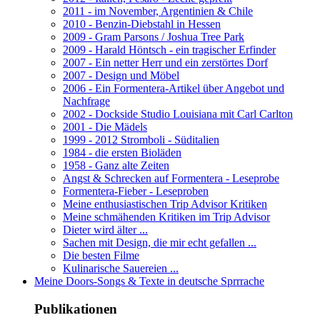
2011 - im November, Argentinien & Chile
2010 - Benzin-Diebstahl in Hessen
2009 - Gram Parsons / Joshua Tree Park
2009 - Harald Höntsch - ein tragischer Erfinder
2007 - Ein netter Herr und ein zerstörtes Dorf
2007 - Design und Möbel
2006 - Ein Formentera-Artikel über Angebot und
Nachfrage
2002 - Dockside Studio Louisiana mit Carl Carlton
2001 - Die Mädels
1999 - 2012 Stromboli - Süditalien
1984 - die ersten Bioläden
1958 - Ganz alte Zeiten
Angst & Schrecken auf Formentera - Leseprobe
Formentera-Fieber - Leseproben
Meine enthusiastischen Trip Advisor Kritiken
Meine schmähenden Kritiken im Trip Advisor
Dieter wird älter ...
Sachen mit Design, die mir echt gefallen ...
Die besten Filme
Kulinarische Sauereien ...
Meine Doors-Songs & Texte in deutsche Sprrrache
Publikationen