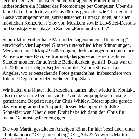
technischen Verstand ist er ein hervorragender Fotograf und
insbesondere ein Meister der Fotomontage per Computer. Über die
Jahre hat er hunderte von Fotos für uns gemacht, wie Gitarren und
Bässe vor abgefahrenen, surrealistischen Hintergründen, auf allen
möglichen Konzerten Fotos von Musikern sowie Lap-Steel-Designs
und sonstige Vorschläge in Sachen „Form und Grafik“.
Schon Jahre vorher hatte Martin den sogenannten „Thunderlog“
entwickelt, vier Lapsteel-Gitarren unterschiedlicher Stimmiungen,
Mensuren und Pickup-Bestückungen, drehbar angeordnet auf einer
Achse wie eine Revolvertrommel, das ganze auf einem soliden
Ständer montiert für aufrechte Bedienbarkeit, genial! Dazu war er
ab 2006 unser stetiger Begleiter auf der Namm-Show in Los
Angeles, wo er bestechende Fotos gemacht hat, insbesondere von
Johnnie Depp und vielen weiteren Top-Stars.
Wir hatten uns länger nicht gesehen, kamen aber wieder in Kontakt,
als er eine Gitarre bei uns kaufte. Und da entpuppte sich unsere
gemeinsame Begeisterung für Chris Whitley. Dieser spielte gerade
das Vorprogramm für Stoppok, dessen Managerin Ute-Elke
Schneider war. Über diesen Draht habe ich dann den Chris für
meine Geburtstagsfeier engagiert.
Die von Martin gestalteten Anzeigen könnt Ihr hier beschauen unter
„Publikationen“ >> „Duesenberg“ >> „Ads & Artworks Martin