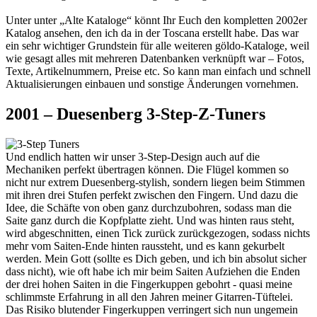
Unter unter „Alte Kataloge“ könnt Ihr Euch den kompletten 2002er
Katalog ansehen, den ich da in der Toscana erstellt habe. Das war
ein sehr wichtiger Grundstein für alle weiteren göldo-Kataloge, weil
wie gesagt alles mit mehreren Datenbanken verknüpft war – Fotos,
Texte, Artikelnummern, Preise etc. So kann man einfach und schnell
Aktualisierungen einbauen und sonstige Änderungen vornehmen.
2001 – Duesenberg 3-Step-Z-Tuners
Und endlich hatten wir unser 3-Step-Design auch auf die
Mechaniken perfekt übertragen können. Die Flügel kommen so
nicht nur extrem Duesenberg-stylish, sondern liegen beim Stimmen
mit ihren drei Stufen perfekt zwischen den Fingern. Und dazu die
Idee, die Schäfte von oben ganz durchzubohren, sodass man die
Saite ganz durch die Kopfplatte zieht. Und was hinten raus steht,
wird abgeschnitten, einen Tick zurück zurückgezogen, sodass nichts
mehr vom Saiten-Ende hinten raussteht, und es kann gekurbelt
werden. Mein Gott (sollte es Dich geben, und ich bin absolut sicher
dass nicht), wie oft habe ich mir beim Saiten Aufziehen die Enden
der drei hohen Saiten in die Fingerkuppen gebohrt - quasi meine
schlimmste Erfahrung in all den Jahren meiner Gitarren-Tüftelei.
Das Risiko blutender Fingerkuppen verringert sich nun ungemein