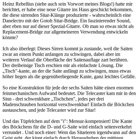
Heinz Rebellius (siehe auch sein Vorwort meines Blogs!) hatte mir
berichtet, er habe eine neue Gitarre ins Haus geschickt bekommen,
die diese sirrenden Sitar-Klänge produzierte - wahrscheinlich eine
Danelectro mit der Gotoh Sitar-Bridge. Ein faszinierender Sound,
aber eben nur auf dieser Spezial-Gitarre. Ob man so etwas nicht als
Replacement-Bridge zur allgemeineren Verwendung entwickeln
könnte?
Ich also überlegt: Dieses Sirren kommt ja zustande, weil die Saiten
zwar an einem Punkt anfangen zu schwingen, dabei aber im
weiteren Verlauf die Oberfläche der Saitenauflage zart berühren.
Der dreibeinige Tisch erschien mir als einfachste Lösung. Die
„Tisch"-kante, an der die Saite anfängt zu schwingen, muss etwas
höher liegen als die gegenüberliegende Kante, ganz leichtes Gefälle.
So eine Konstruktion für jede der sechs Saiten hätte einen enormen
feinmechanischen Aufwand bedeutet. Die Telecaster kam mir in den
Sinn - drei schwenkbare „Tischchen", jedes per drei
Madenschrauben horizontal verschwenkbar! Einfach die Böckchen
austauschen, und jede Telecaster wird zur Sitar!
Und das Tüpfelchen auf dem "i": Mensur-kompensiert! Die Kante
des Böckchens für die D- und G-Saite wird einfach seitenverkehrt
verrundet . Und noch einer: Wem das Sitarieren irgendwann auf den
Geist geht, der kippt einfach durch Herausdrehen der mittigen