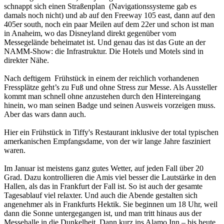
schnappt sich einen Straßenplan (Navigationssysteme gab es
damals noch nicht) und ab auf den Freeway 105 east, dann auf den
405er south, noch ein paar Meilen auf dem 22er und schon ist man
in Anaheim, wo das Disneyland direkt gegenüber vom
Messegelände beheimatet ist. Und genau das ist das Gute an der
NAMM-Show: die Infrastruktur. Die Hotels und Motels sind in
direkter Nähe.
Nach deftigem Frühstück in einem der reichlich vorhandenen
Fressplätze geht’s zu Fuß und ohne Stress zur Messe. Als Aussteller
kommt man schnell ohne anzustehen durch den Hintereingang
hinein, wo man seinen Badge und seinen Ausweis vorzeigen muss.
Aber das wars dann auch.
Hier ein Frühstück in Tiffy's Restaurant inklusive der total typischen
amerkanischen Empfangsdame, von der wir lange Jahre fasziniert
waren.
Im Januar ist meistens ganz gutes Wetter, auf jeden Fall über 20
Grad. Dazu kontrollieren die Amis viel besser die Lautstärke in den
Hallen, als das in Frankfurt der Fall ist. So ist auch der gesamte
Tagesablauf viel relaxter. Und auch die Abende gestalten sich
angenehmer als in Frankfurts Hektik. Sie beginnen um 18 Uhr, weil
dann die Sonne untergegangen ist, und man tritt hinaus aus der
Messehalle in die Dunkelheit. Dann kurz ins Alamo Inn – bis heute,