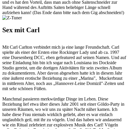
und es hat den Vorteil, dass man auch ohne Saitenschneider zur
Hand während des Auftritts Saiten beliebiger Länge schnell
aufziehen kann! (Das Ende dann bitte nach dem Gig abschneiden!)
Sex mit Carl
Mit Carl Carlton verbindet mich ja eine lange Freundschaft. Carl
spielte als einer der Ersten eine Rockinger Lady und ab ca. 1997
eine Duesenberg DCC, eben gefeatured auf seinen Namen. Und auf
seine Einladung hin bin ich sogar nach Louisiana ins Dockside
Studio gereist, um die dortigen Aktivitäten für sein zweites Album
zu dokumentieren. Aber davon abgesehen hatte ich in diesem Jahr
eine äußerst erotische Beziehung zu einer „Marina", Muckerbraut
in mittlerem Alter, noch aus „Hannover-Leine Domizil"-Zeiten und
mit sehr schönen Füßen.
Manchmal passieren merkwürdige Dinge im Leben. Diese
Beziehung lief etwa über dieses Jahr 2001 seit einer Göldo-Party in
unseren Räumen, wo wir uns zu später Nacht näher kamen. Ich
habe diese Frau niemals wirklich geliebt, aber es war einfach
unglaublich geil, mit ihr zu vögeln. Und das haben wir andauernd
wie ein Ritual zelebriert zur explosiven Musik des Carl! Vögeln