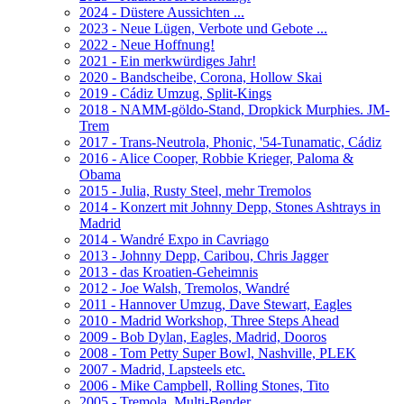
2024 - Düstere Aussichten ...
2023 - Neue Lügen, Verbote und Gebote ...
2022 - Neue Hoffnung!
2021 - Ein merkwürdiges Jahr!
2020 - Bandscheibe, Corona, Hollow Skai
2019 - Cádiz Umzug, Split-Kings
2018 - NAMM-göldo-Stand, Dropkick Murphies. JM-
Trem
2017 - Trans-Neutrola, Phonic, '54-Tunamatic, Cádiz
2016 - Alice Cooper, Robbie Krieger, Paloma &
Obama
2015 - Julia, Rusty Steel, mehr Tremolos
2014 - Konzert mit Johnny Depp, Stones Ashtrays in
Madrid
2014 - Wandré Expo in Cavriago
2013 - Johnny Depp, Caribou, Chris Jagger
2013 - das Kroatien-Geheimnis
2012 - Joe Walsh, Tremolos, Wandré
2011 - Hannover Umzug, Dave Stewart, Eagles
2010 - Madrid Workshop, Three Steps Ahead
2009 - Bob Dylan, Eagles, Madrid, Dooros
2008 - Tom Petty Super Bowl, Nashville, PLEK
2007 - Madrid, Lapsteels etc.
2006 - Mike Campbell, Rolling Stones, Tito
2005 - Tremola, Multi-Bender