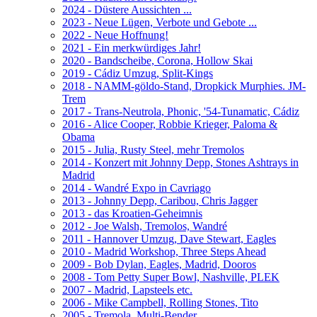
2024 - Düstere Aussichten ...
2023 - Neue Lügen, Verbote und Gebote ...
2022 - Neue Hoffnung!
2021 - Ein merkwürdiges Jahr!
2020 - Bandscheibe, Corona, Hollow Skai
2019 - Cádiz Umzug, Split-Kings
2018 - NAMM-göldo-Stand, Dropkick Murphies. JM-
Trem
2017 - Trans-Neutrola, Phonic, '54-Tunamatic, Cádiz
2016 - Alice Cooper, Robbie Krieger, Paloma &
Obama
2015 - Julia, Rusty Steel, mehr Tremolos
2014 - Konzert mit Johnny Depp, Stones Ashtrays in
Madrid
2014 - Wandré Expo in Cavriago
2013 - Johnny Depp, Caribou, Chris Jagger
2013 - das Kroatien-Geheimnis
2012 - Joe Walsh, Tremolos, Wandré
2011 - Hannover Umzug, Dave Stewart, Eagles
2010 - Madrid Workshop, Three Steps Ahead
2009 - Bob Dylan, Eagles, Madrid, Dooros
2008 - Tom Petty Super Bowl, Nashville, PLEK
2007 - Madrid, Lapsteels etc.
2006 - Mike Campbell, Rolling Stones, Tito
2005 - Tremola, Multi-Bender