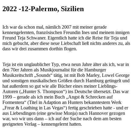
2022 -12-Palermo, Sizilien
Ich war da schon mal, nämlich 2007 mit meiner gerade
kennengelernten, französischen Freundin Ines und meinem innigen
Freund Teja Schwaner. Eigentlich hatte ich die Reise für Teja und
mich gebucht, aber diese neue Liebschaft ließ nichts anderes zu, als
dass wir drei zusammen dorthin flogen.
Teja ist ein unglaublicher Typ, etwa neun Jahre älter als ich, war in
den 70er Jahren als Musikjournalist für die Hamburger
Musikzeitschrift „Sounds“ tätig, ist mit Bob Marley, Lowel George
und sonstigen musikalischen Größen durch Hamburg getingelt und
hat außerdem so gut wie alle Bücher eines meiner Lieblings-
Autoren („Hunter S. Thompson“) ins Deutsche übersetzt. Das war
1999 – gerade als ich mein Buch „Angst & Schrecken auf
Formentera“ (Titel in Adaption an Hunters bekanntestem Werk
„Frear & Loathing in Las Vegas“) fertig geschrieben hatte - und er
aus Liebesdingen (eine gewisse Monja) nach Hannover gezogen
war, wo wir uns dann – ich auf der Suche nach dem am besten
geeigneten Verlag – kennengelernt hatten.