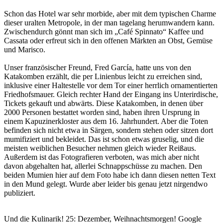
Schon das Hotel war sehr morbide, aber mit dem typischen Charme
dieser uralten Metropole, in der man tagelang herumwandern kann.
Zwischendurch gönnt man sich im „Café Spinnato“ Kaffee und
Cassata oder erfreut sich in den offenen Märkten an Obst, Gemüse
und Marisco.
Unser französischer Freund, Fred García, hatte uns von den
Katakomben erzählt, die per Linienbus leicht zu erreichen sind,
inklusive einer Haltestelle vor dem Tor einer herrlich ornamentierten
Friedhofsmauer. Gleich rechter Hand der Eingang ins Unterirdische,
Tickets gekauft und abwärts. Diese Katakomben, in denen über
2000 Personen bestattet worden sind, haben ihren Ursprung in
einem Kapuzinerkloster aus dem 16. Jahrhundert. Aber die Toten
befinden sich nicht etwa in Särgen, sondern stehen oder sitzen dort
mumifiziert und bekleidet. Das ist schon etwas gruselig, und die
meisten weiblichen Besucher nehmen gleich wieder Reißaus.
Außerdem ist das Fotografieren verboten, was mich aber nicht
davon abgehalten hat, allerlei Schnappschüsse zu machen. Den
beiden Mumien hier auf dem Foto habe ich dann diesen netten Text
in den Mund gelegt. Wurde aber leider bis genau jetzt nirgendwo
publiziert.
Und die Kulinarik! 25: Dezember, Weihnachtsmorgen! Google