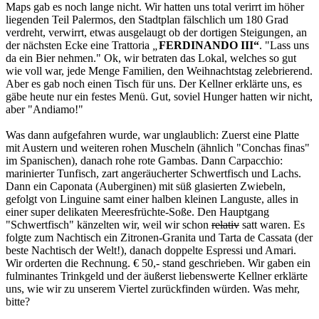
Maps gab es noch lange nicht. Wir hatten uns total verirrt im höher
liegenden Teil Palermos, den Stadtplan fälschlich um 180 Grad
verdreht, verwirrt, etwas ausgelaugt ob der dortigen Steigungen, an
der nächsten Ecke eine Trattoria
„
FERDINANDO III“
. "Lass uns
da ein Bier nehmen." Ok, wir betraten das Lokal, welches so gut
wie voll war, jede Menge Familien, den Weihnachtstag zelebrierend.
Aber es gab noch einen Tisch für uns. Der Kellner erklärte uns, es
gäbe heute nur ein festes Menü. Gut, soviel Hunger hatten wir nicht,
aber "Andiamo!"
Was dann aufgefahren wurde, war unglaublich: Zuerst eine Platte
mit Austern und weiteren rohen Muscheln (ähnlich "Conchas finas"
im Spanischen), danach rohe rote Gambas. Dann Carpacchio:
marinierter Tunfisch, zart angeräucherter Schwertfisch und Lachs.
Dann ein Caponata (Auberginen) mit süß glasierten Zwiebeln,
gefolgt von Linguine samt einer halben kleinen Languste, alles in
einer super delikaten Meeresfrüchte-Soße. Den Hauptgang
"Schwertfisch" känzelten wir, weil wir schon
relativ
satt waren. Es
folgte zum Nachtisch ein Zitronen-Granita und Tarta de Cassata (der
beste Nachtisch der Welt!), danach doppelte Espressi und Amari.
Wir orderten die Rechnung. € 50,- stand geschrieben. Wir gaben ein
fulminantes Trinkgeld und der äußerst liebenswerte Kellner erklärte
uns, wie wir zu unserem Viertel zurückfinden würden. Was mehr,
bitte?