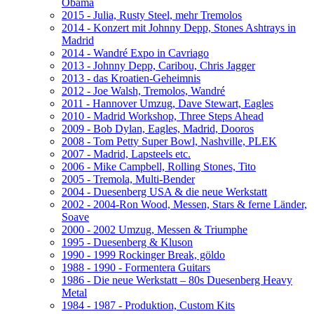
Obama
2015 - Julia, Rusty Steel, mehr Tremolos
2014 - Konzert mit Johnny Depp, Stones Ashtrays in
Madrid
2014 - Wandré Expo in Cavriago
2013 - Johnny Depp, Caribou, Chris Jagger
2013 - das Kroatien-Geheimnis
2012 - Joe Walsh, Tremolos, Wandré
2011 - Hannover Umzug, Dave Stewart, Eagles
2010 - Madrid Workshop, Three Steps Ahead
2009 - Bob Dylan, Eagles, Madrid, Dooros
2008 - Tom Petty Super Bowl, Nashville, PLEK
2007 - Madrid, Lapsteels etc.
2006 - Mike Campbell, Rolling Stones, Tito
2005 - Tremola, Multi-Bender
2004 - Duesenberg USA & die neue Werkstatt
2002 - 2004-Ron Wood, Messen, Stars & ferne Länder,
Soave
2000 - 2002 Umzug, Messen & Triumphe
1995 - Duesenberg & Kluson
1990 - 1999 Rockinger Break, göldo
1988 - 1990 - Formentera Guitars
1986 - Die neue Werkstatt – 80s Duesenberg Heavy
Metal
1984 - 1987 - Produktion, Custom Kits