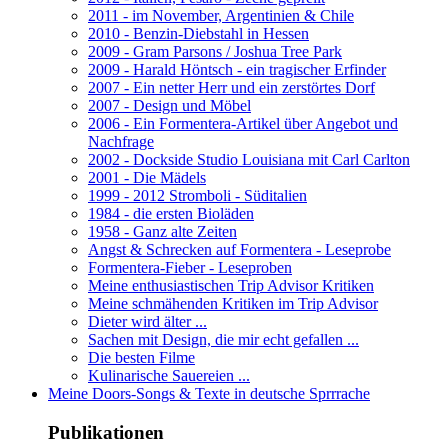
2011 - im November, Argentinien & Chile
2010 - Benzin-Diebstahl in Hessen
2009 - Gram Parsons / Joshua Tree Park
2009 - Harald Höntsch - ein tragischer Erfinder
2007 - Ein netter Herr und ein zerstörtes Dorf
2007 - Design und Möbel
2006 - Ein Formentera-Artikel über Angebot und
Nachfrage
2002 - Dockside Studio Louisiana mit Carl Carlton
2001 - Die Mädels
1999 - 2012 Stromboli - Süditalien
1984 - die ersten Bioläden
1958 - Ganz alte Zeiten
Angst & Schrecken auf Formentera - Leseprobe
Formentera-Fieber - Leseproben
Meine enthusiastischen Trip Advisor Kritiken
Meine schmähenden Kritiken im Trip Advisor
Dieter wird älter ...
Sachen mit Design, die mir echt gefallen ...
Die besten Filme
Kulinarische Sauereien ...
Meine Doors-Songs & Texte in deutsche Sprrrache
Publikationen