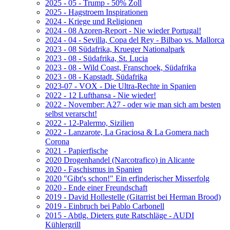
2025 - 05 - Trump - 50% Zoll
2025 - Hagstroem Inspirationen
2024 - Kriege und Religionen
2024 - 08 Azoren-Report - Nie wieder Portugal!
2024 - 04 - Sevilla, Copa del Rey - Bilbao vs. Mallorca
2023 - 08 Südafrika, Krueger Nationalpark
2023 - 08 - Südafrika, St. Lucia
2023 - 08 - Wild Coast, Franschoek, Südafrika
2023 - 08 - Kapstadt, Südafrika
2023-07 - VOX - Die Ultra-Rechte in Spanien
2022 - 12 Lufthansa - Nie wieder!
2022 - November: A27 - oder wie man sich am besten
selbst verarscht!
2022 - 12-Palermo, Sizilien
2022 - Lanzarote, La Graciosa & La Gomera nach
Corona
2021 - Papierfische
2020 Drogenhandel (Narcotrafico) in Alicante
2020 - Faschismus in Spanien
2020 "Gibt's schon!" Ein erfinderischer Misserfolg
2020 - Ende einer Freundschaft
2019 - David Hollestelle (Gitarrist bei Herman Brood)
2019 - Einbruch bei Pablo Carbonell
2015 - Abtlg. Dieters gute Ratschläge - AUDI
Kühlergrill