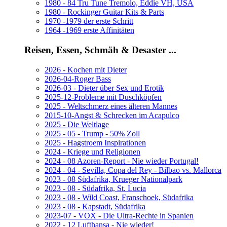
1980 - 84 Tru Tune Tremolo, Eddie VH, USA
1980 - Rockinger Guitar Kits & Parts
1970 -1979 der erste Schritt
1964 -1969 erste Affinitäten
Reisen, Essen, Schmäh & Desaster ...
2026 - Kochen mit Dieter
2026-04-Roger Bass
2026-03 - Dieter über Sex und Erotik
2025-12-Probleme mit Duschköpfen
2025 - Weltschmerz eines älteren Mannes
2015-10-Angst & Schrecken im Acapulco
2025 - Die Weltlage
2025 - 05 - Trump - 50% Zoll
2025 - Hagstroem Inspirationen
2024 - Kriege und Religionen
2024 - 08 Azoren-Report - Nie wieder Portugal!
2024 - 04 - Sevilla, Copa del Rey - Bilbao vs. Mallorca
2023 - 08 Südafrika, Krueger Nationalpark
2023 - 08 - Südafrika, St. Lucia
2023 - 08 - Wild Coast, Franschoek, Südafrika
2023 - 08 - Kapstadt, Südafrika
2023-07 - VOX - Die Ultra-Rechte in Spanien
2022 - 12 Lufthansa - Nie wieder!