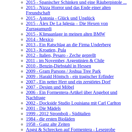
2015 - Spanischer Schinken und eine Räuberpistole ...
2015 - Nizza Horror und das Ende einer alten
Freundschaft
2015 - Antonia - Glück und Unglück
2015 - Álex De La Iglesia – Die Hexen von
Zurragamurdi
2015 - Klimaanlage in meinen alten BMW
2014 - Mexico
2013 - Ein Ratschlag an die Firma Underberg
2013 - Kroatien, Pula
2012 - Italien, Pesaro - Zeche geprellt
2011 - im November, Argentinien & Chile
2010 - Benzin-Diebstahl in Hessen
2009 - Gram Parsons / Joshua Tree Park
2009 - Harald Höntsch - ein tragischer Erfinder
2007 - Ein netter Herr und ein zerstörtes Dorf
2007 - Design und Möbel
2006 - Ein Formentera-Artikel über Angebot und
Nachfrage
2002 - Dockside Studio Louisiana mit Carl Carlton
2001 - Die Mädels
1999 - 2012 Stromboli - Süditalien
1984 - die ersten Bioläden
1958 - Ganz alte Zeiten
Angst & Schrecken auf Formentera - Leseprobe