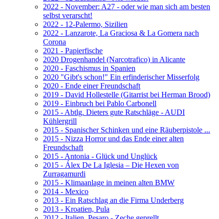
2022 - November: A27 - oder wie man sich am besten
selbst verarscht!
2022 - 12-Palermo, Sizilien
2022 - Lanzarote, La Graciosa & La Gomera nach
Corona
2021 - Papierfische
2020 Drogenhandel (Narcotrafico) in Alicante
2020 - Faschismus in Spanien
2020 "Gibt's schon!" Ein erfinderischer Misserfolg
2020 - Ende einer Freundschaft
2019 - David Hollestelle (Gitarrist bei Herman Brood)
2019 - Einbruch bei Pablo Carbonell
2015 - Abtlg. Dieters gute Ratschläge - AUDI
Kühlergrill
2015 - Spanischer Schinken und eine Räuberpistole ...
2015 - Nizza Horror und das Ende einer alten
Freundschaft
2015 - Antonia - Glück und Unglück
2015 - Álex De La Iglesia – Die Hexen von
Zurragamurdi
2015 - Klimaanlage in meinen alten BMW
2014 - Mexico
2013 - Ein Ratschlag an die Firma Underberg
2013 - Kroatien, Pula
2012 - Italien, Pesaro - Zeche geprellt