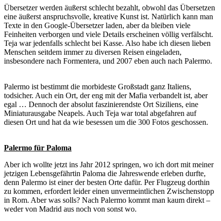
Übersetzer werden äußerst schlecht bezahlt, obwohl das Übersetzen
eine äußerst anspruchsvolle, kreative Kunst ist. Natürlich kann man
Texte in den Google-Übersetzer laden, aber da bleiben viele
Feinheiten verborgen und viele Details erscheinen völlig verfälscht.
Teja war jedenfalls schlecht bei Kasse. Also habe ich diesen lieben
Menschen seitdem immer zu diversen Reisen eingeladen,
insbesondere nach Formentera, und 2007 eben auch nach Palermo.
Palermo ist bestimmt die morbideste Großstadt ganz Italiens,
todsicher. Auch ein Ort, der eng mit der Mafia verbandelt ist, aber
egal … Dennoch der absolut faszinierendste Ort Siziliens, eine
Miniaturausgabe Neapels. Auch Teja war total abgefahren auf
diesen Ort und hat da wie besessen um die 300 Fotos geschossen.
Palermo für Paloma
Aber ich wollte jetzt ins Jahr 2012 springen, wo ich dort mit meiner
jetzigen Lebensgefährtin Paloma die Jahreswende erleben durfte,
denn Palermo ist einer der besten Orte dafür. Per Flugzeug dorthin
zu kommen, erfordert leider einen unvermeintlichen Zwischenstopp
in Rom. Aber was solls? Nach Palermo kommt man kaum direkt –
weder von Madrid aus noch von sonst wo.