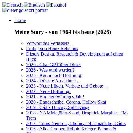
Home
Meine Story - von 1964 bis heute (2026)
Vorwort des Verfassers
Prolog von Heinz Rebellius
Dieters Design, Research & Development auf einen
Blick
2026 - Chat GPT über Dieter
2026 - Was wird werden?
2025 - Kaum noch Hoffnung!
2024 - Düstere Aussichten ...
2023 - Neue Lügen, Verbote und Gebote ...
2022 - Neue Hoffnung!
2021 - Ein merkwürdiges Jahr!
2020 - Bandscheibe, Corona, Hollow Skai
2019 - Cádiz Umzug, Split-Kings
2018 - NAMM-göldo-Stand, Dropkick Murphies. JM-
Trem
2017 - Trans-Neutrola, Phonic, '54-Tunamatic, Cádiz
2016 - Alice Cooper, Robbie Krieger, Paloma &