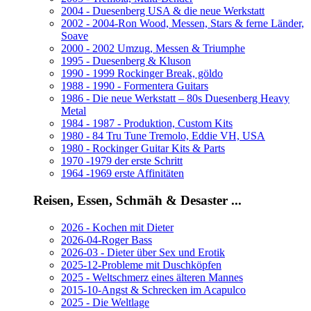
2004 - Duesenberg USA & die neue Werkstatt
2002 - 2004-Ron Wood, Messen, Stars & ferne Länder,
Soave
2000 - 2002 Umzug, Messen & Triumphe
1995 - Duesenberg & Kluson
1990 - 1999 Rockinger Break, göldo
1988 - 1990 - Formentera Guitars
1986 - Die neue Werkstatt – 80s Duesenberg Heavy
Metal
1984 - 1987 - Produktion, Custom Kits
1980 - 84 Tru Tune Tremolo, Eddie VH, USA
1980 - Rockinger Guitar Kits & Parts
1970 -1979 der erste Schritt
1964 -1969 erste Affinitäten
Reisen, Essen, Schmäh & Desaster ...
2026 - Kochen mit Dieter
2026-04-Roger Bass
2026-03 - Dieter über Sex und Erotik
2025-12-Probleme mit Duschköpfen
2025 - Weltschmerz eines älteren Mannes
2015-10-Angst & Schrecken im Acapulco
2025 - Die Weltlage