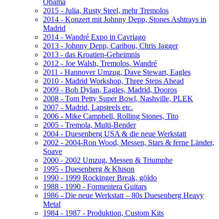
Obama
2015 - Julia, Rusty Steel, mehr Tremolos
2014 - Konzert mit Johnny Depp, Stones Ashtrays in
Madrid
2014 - Wandré Expo in Cavriago
2013 - Johnny Depp, Caribou, Chris Jagger
2013 - das Kroatien-Geheimnis
2012 - Joe Walsh, Tremolos, Wandré
2011 - Hannover Umzug, Dave Stewart, Eagles
2010 - Madrid Workshop, Three Steps Ahead
2009 - Bob Dylan, Eagles, Madrid, Dooros
2008 - Tom Petty Super Bowl, Nashville, PLEK
2007 - Madrid, Lapsteels etc.
2006 - Mike Campbell, Rolling Stones, Tito
2005 - Tremola, Multi-Bender
2004 - Duesenberg USA & die neue Werkstatt
2002 - 2004-Ron Wood, Messen, Stars & ferne Länder,
Soave
2000 - 2002 Umzug, Messen & Triumphe
1995 - Duesenberg & Kluson
1990 - 1999 Rockinger Break, göldo
1988 - 1990 - Formentera Guitars
1986 - Die neue Werkstatt – 80s Duesenberg Heavy
Metal
1984 - 1987 - Produktion, Custom Kits