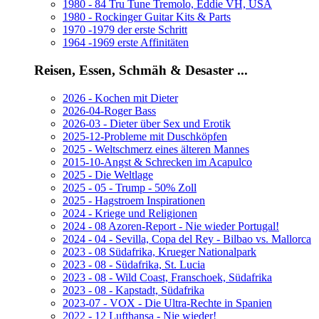
1980 - 84 Tru Tune Tremolo, Eddie VH, USA
1980 - Rockinger Guitar Kits & Parts
1970 -1979 der erste Schritt
1964 -1969 erste Affinitäten
Reisen, Essen, Schmäh & Desaster ...
2026 - Kochen mit Dieter
2026-04-Roger Bass
2026-03 - Dieter über Sex und Erotik
2025-12-Probleme mit Duschköpfen
2025 - Weltschmerz eines älteren Mannes
2015-10-Angst & Schrecken im Acapulco
2025 - Die Weltlage
2025 - 05 - Trump - 50% Zoll
2025 - Hagstroem Inspirationen
2024 - Kriege und Religionen
2024 - 08 Azoren-Report - Nie wieder Portugal!
2024 - 04 - Sevilla, Copa del Rey - Bilbao vs. Mallorca
2023 - 08 Südafrika, Krueger Nationalpark
2023 - 08 - Südafrika, St. Lucia
2023 - 08 - Wild Coast, Franschoek, Südafrika
2023 - 08 - Kapstadt, Südafrika
2023-07 - VOX - Die Ultra-Rechte in Spanien
2022 - 12 Lufthansa - Nie wieder!