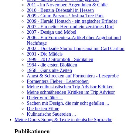
2011 - im November, Argentinien & Chile
2010 - Benzin-Diebstahl in Hessen
2009 - Gram Parsons / Joshua Tree Park
2009 - Harald Höntsch - ein tragischer Erfinder
2007 - Ein netter Herr und ein zerstörtes Dorf
2007 - Design und Möbel
2006 - Ein Formentera-Artikel über Angebot und
Nachfrage
2002 - Dockside Studio Louisiana mit Carl Carlton
2001 - Die Mädels
1999 - 2012 Stromboli - Süditalien
1984 - die ersten Bioläden
1958 - Ganz alte Zeiten
Angst & Schrecken auf Formentera - Leseprobe
Formentera-Fieber - Leseproben
Meine enthusiastischen Trip Advisor Kritiken
Meine schmähenden Kritiken im Trip Advisor
Dieter wird älter ...
Sachen mit Design, die mir echt gefallen ...
Die besten Filme
Kulinarische Sauereien ...
Meine Doors-Songs & Texte in deutsche Sprrrache
Publikationen