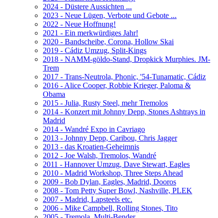
2024 - Düstere Aussichten ...
2023 - Neue Lügen, Verbote und Gebote ...
2022 - Neue Hoffnung!
2021 - Ein merkwürdiges Jahr!
2020 - Bandscheibe, Corona, Hollow Skai
2019 - Cádiz Umzug, Split-Kings
2018 - NAMM-göldo-Stand, Dropkick Murphies. JM-
Trem
2017 - Trans-Neutrola, Phonic, '54-Tunamatic, Cádiz
2016 - Alice Cooper, Robbie Krieger, Paloma &
Obama
2015 - Julia, Rusty Steel, mehr Tremolos
2014 - Konzert mit Johnny Depp, Stones Ashtrays in
Madrid
2014 - Wandré Expo in Cavriago
2013 - Johnny Depp, Caribou, Chris Jagger
2013 - das Kroatien-Geheimnis
2012 - Joe Walsh, Tremolos, Wandré
2011 - Hannover Umzug, Dave Stewart, Eagles
2010 - Madrid Workshop, Three Steps Ahead
2009 - Bob Dylan, Eagles, Madrid, Dooros
2008 - Tom Petty Super Bowl, Nashville, PLEK
2007 - Madrid, Lapsteels etc.
2006 - Mike Campbell, Rolling Stones, Tito
2005 - Tremola, Multi-Bender