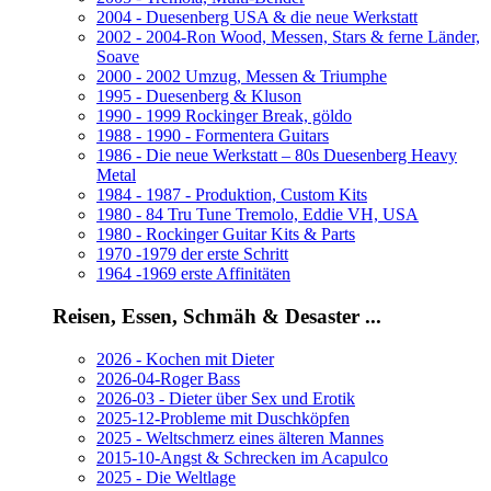
2004 - Duesenberg USA & die neue Werkstatt
2002 - 2004-Ron Wood, Messen, Stars & ferne Länder,
Soave
2000 - 2002 Umzug, Messen & Triumphe
1995 - Duesenberg & Kluson
1990 - 1999 Rockinger Break, göldo
1988 - 1990 - Formentera Guitars
1986 - Die neue Werkstatt – 80s Duesenberg Heavy
Metal
1984 - 1987 - Produktion, Custom Kits
1980 - 84 Tru Tune Tremolo, Eddie VH, USA
1980 - Rockinger Guitar Kits & Parts
1970 -1979 der erste Schritt
1964 -1969 erste Affinitäten
Reisen, Essen, Schmäh & Desaster ...
2026 - Kochen mit Dieter
2026-04-Roger Bass
2026-03 - Dieter über Sex und Erotik
2025-12-Probleme mit Duschköpfen
2025 - Weltschmerz eines älteren Mannes
2015-10-Angst & Schrecken im Acapulco
2025 - Die Weltlage