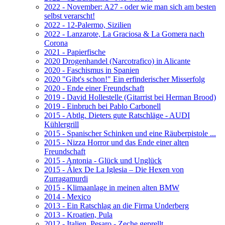
2022 - November: A27 - oder wie man sich am besten
selbst verarscht!
2022 - 12-Palermo, Sizilien
2022 - Lanzarote, La Graciosa & La Gomera nach
Corona
2021 - Papierfische
2020 Drogenhandel (Narcotrafico) in Alicante
2020 - Faschismus in Spanien
2020 "Gibt's schon!" Ein erfinderischer Misserfolg
2020 - Ende einer Freundschaft
2019 - David Hollestelle (Gitarrist bei Herman Brood)
2019 - Einbruch bei Pablo Carbonell
2015 - Abtlg. Dieters gute Ratschläge - AUDI
Kühlergrill
2015 - Spanischer Schinken und eine Räuberpistole ...
2015 - Nizza Horror und das Ende einer alten
Freundschaft
2015 - Antonia - Glück und Unglück
2015 - Álex De La Iglesia – Die Hexen von
Zurragamurdi
2015 - Klimaanlage in meinen alten BMW
2014 - Mexico
2013 - Ein Ratschlag an die Firma Underberg
2013 - Kroatien, Pula
2012 - Italien, Pesaro - Zeche geprellt