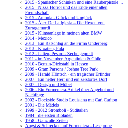
2015 - Spanischer Schinken und eine Räuberpistole ...
2015 - Nizza Horror und das Ende einer alten
Freundschaft
2015 - Antonia - Glück und Unglück
2015 - Álex De La Iglesia – Die Hexen von
Zurragamurdi
2015 - Klimaanlage in meinen alten BMW
2014 - Mexico
2013 - Ein Ratschlag an die Firma Underberg
2013 - Kroatien, Pula
2012 - Italien, Pesaro - Zeche geprellt
2011 - im November, Argentinien & Chile
2010 - Benzin-Diebstahl in Hessen
2009 - Gram Parsons / Joshua Tree Park
2009 - Harald Höntsch - ein tragischer Erfinder
2007 - Ein netter Herr und ein zerstörtes Dorf
2007 - Design und Möbel
2006 - Ein Formentera-Artikel über Angebot und
Nachfrage
2002 - Dockside Studio Louisiana mit Carl Carlton
2001 - Die Mädels
1999 - 2012 Stromboli - Süditalien
1984 - die ersten Bioläden
1958 - Ganz alte Zeiten
Angst & Schrecken auf Formentera - Leseprobe