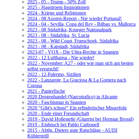
2025 - 05 - Trump - 50% Zoll
2025 - Hagstroem Inspirationen
2024 - Kriege und Religionen
2024 - 08 Azoren-Report - Nie wieder Portugal!
2024 - 04 - Sevilla, Copa del Rey - Bilbao vs. Mallorca
2023 - 08 Südafrika, Krueger Nationalpark
2023 - 08 - Südafrika, St. Lucia
2023 - 08 - Wild Coast, Franschoek, Südafrika
2023 - 08 - Kapstadt, Südafrika
2023-07 - VOX - Die Ultra-Rechte in Spanien
2022 - 12 Lufthansa - Nie wieder!
2022 - November: A27 - oder wie man sich am besten
selbst verarscht!
2022 - 12-Palermo, Sizilien
2022 - Lanzarote, La Graciosa & La Gomera nach
Corona
2021 - Papierfische
2020 Drogenhandel (Narcotrafico) in Alicante
2020 - Faschismus in Spanien
2020 "Gibt's schon!" Ein erfinderischer Misserfolg
2020 - Ende einer Freundschaft
2019 - David Hollestelle (Gitarrist bei Herman Brood)
2019 - Einbruch bei Pablo Carbonell
2015 - Abtlg. Dieters gute Ratschläge - AUDI
Kühlergrill