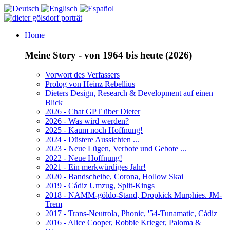
Home
Meine Story - von 1964 bis heute (2026)
Vorwort des Verfassers
Prolog von Heinz Rebellius
Dieters Design, Research & Development auf einen
Blick
2026 - Chat GPT über Dieter
2026 - Was wird werden?
2025 - Kaum noch Hoffnung!
2024 - Düstere Aussichten ...
2023 - Neue Lügen, Verbote und Gebote ...
2022 - Neue Hoffnung!
2021 - Ein merkwürdiges Jahr!
2020 - Bandscheibe, Corona, Hollow Skai
2019 - Cádiz Umzug, Split-Kings
2018 - NAMM-göldo-Stand, Dropkick Murphies. JM-
Trem
2017 - Trans-Neutrola, Phonic, '54-Tunamatic, Cádiz
2016 - Alice Cooper, Robbie Krieger, Paloma &