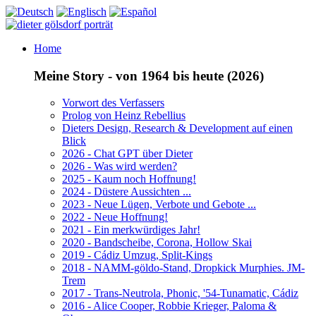
Home
Meine Story - von 1964 bis heute (2026)
Vorwort des Verfassers
Prolog von Heinz Rebellius
Dieters Design, Research & Development auf einen
Blick
2026 - Chat GPT über Dieter
2026 - Was wird werden?
2025 - Kaum noch Hoffnung!
2024 - Düstere Aussichten ...
2023 - Neue Lügen, Verbote und Gebote ...
2022 - Neue Hoffnung!
2021 - Ein merkwürdiges Jahr!
2020 - Bandscheibe, Corona, Hollow Skai
2019 - Cádiz Umzug, Split-Kings
2018 - NAMM-göldo-Stand, Dropkick Murphies. JM-
Trem
2017 - Trans-Neutrola, Phonic, '54-Tunamatic, Cádiz
2016 - Alice Cooper, Robbie Krieger, Paloma &