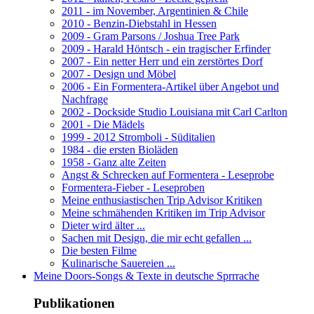
2011 - im November, Argentinien & Chile
2010 - Benzin-Diebstahl in Hessen
2009 - Gram Parsons / Joshua Tree Park
2009 - Harald Höntsch - ein tragischer Erfinder
2007 - Ein netter Herr und ein zerstörtes Dorf
2007 - Design und Möbel
2006 - Ein Formentera-Artikel über Angebot und
Nachfrage
2002 - Dockside Studio Louisiana mit Carl Carlton
2001 - Die Mädels
1999 - 2012 Stromboli - Süditalien
1984 - die ersten Bioläden
1958 - Ganz alte Zeiten
Angst & Schrecken auf Formentera - Leseprobe
Formentera-Fieber - Leseproben
Meine enthusiastischen Trip Advisor Kritiken
Meine schmähenden Kritiken im Trip Advisor
Dieter wird älter ...
Sachen mit Design, die mir echt gefallen ...
Die besten Filme
Kulinarische Sauereien ...
Meine Doors-Songs & Texte in deutsche Sprrrache
Publikationen