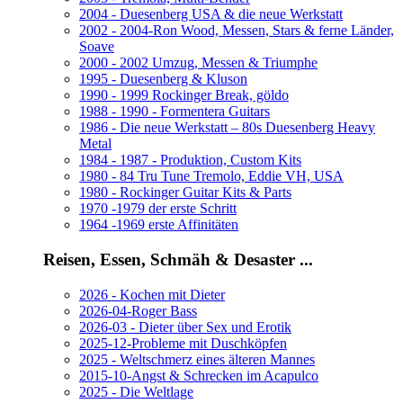
2004 - Duesenberg USA & die neue Werkstatt
2002 - 2004-Ron Wood, Messen, Stars & ferne Länder,
Soave
2000 - 2002 Umzug, Messen & Triumphe
1995 - Duesenberg & Kluson
1990 - 1999 Rockinger Break, göldo
1988 - 1990 - Formentera Guitars
1986 - Die neue Werkstatt – 80s Duesenberg Heavy
Metal
1984 - 1987 - Produktion, Custom Kits
1980 - 84 Tru Tune Tremolo, Eddie VH, USA
1980 - Rockinger Guitar Kits & Parts
1970 -1979 der erste Schritt
1964 -1969 erste Affinitäten
Reisen, Essen, Schmäh & Desaster ...
2026 - Kochen mit Dieter
2026-04-Roger Bass
2026-03 - Dieter über Sex und Erotik
2025-12-Probleme mit Duschköpfen
2025 - Weltschmerz eines älteren Mannes
2015-10-Angst & Schrecken im Acapulco
2025 - Die Weltlage