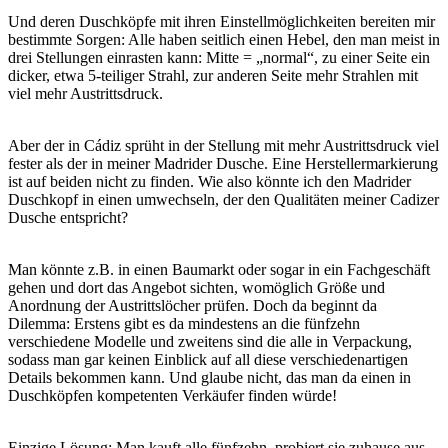
Und deren Duschköpfe mit ihren Einstellmöglichkeiten bereiten mir
bestimmte Sorgen: Alle haben seitlich einen Hebel, den man meist in
drei Stellungen einrasten kann: Mitte = „normal“, zu einer Seite ein
dicker, etwa 5-teiliger Strahl, zur anderen Seite mehr Strahlen mit
viel mehr Austrittsdruck.
Aber der in Cádiz sprüht in der Stellung mit mehr Austrittsdruck viel
fester als der in meiner Madrider Dusche. Eine Herstellermarkierung
ist auf beiden nicht zu finden. Wie also könnte ich den Madrider
Duschkopf in einen umwechseln, der den Qualitäten meiner Cadizer
Dusche entspricht?
Man könnte z.B. in einen Baumarkt oder sogar in ein Fachgeschäft
gehen und dort das Angebot sichten, womöglich Größe und
Anordnung der Austrittslöcher prüfen. Doch da beginnt da
Dilemma: Erstens gibt es da mindestens an die fünfzehn
verschiedene Modelle und zweitens sind die alle in Verpackung,
sodass man gar keinen Einblick auf all diese verschiedenartigen
Details bekommen kann. Und glaube nicht, das man da einen in
Duschköpfen kompetenten Verkäufer finden würde!
Einzige Lösung: Man kauft alle fünfzehn, probiert sie zuhause aus