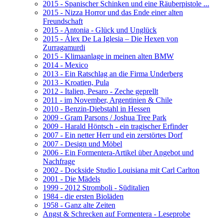
2015 - Spanischer Schinken und eine Räuberpistole ...
2015 - Nizza Horror und das Ende einer alten
Freundschaft
2015 - Antonia - Glück und Unglück
2015 - Álex De La Iglesia – Die Hexen von
Zurragamurdi
2015 - Klimaanlage in meinen alten BMW
2014 - Mexico
2013 - Ein Ratschlag an die Firma Underberg
2013 - Kroatien, Pula
2012 - Italien, Pesaro - Zeche geprellt
2011 - im November, Argentinien & Chile
2010 - Benzin-Diebstahl in Hessen
2009 - Gram Parsons / Joshua Tree Park
2009 - Harald Höntsch - ein tragischer Erfinder
2007 - Ein netter Herr und ein zerstörtes Dorf
2007 - Design und Möbel
2006 - Ein Formentera-Artikel über Angebot und
Nachfrage
2002 - Dockside Studio Louisiana mit Carl Carlton
2001 - Die Mädels
1999 - 2012 Stromboli - Süditalien
1984 - die ersten Bioläden
1958 - Ganz alte Zeiten
Angst & Schrecken auf Formentera - Leseprobe