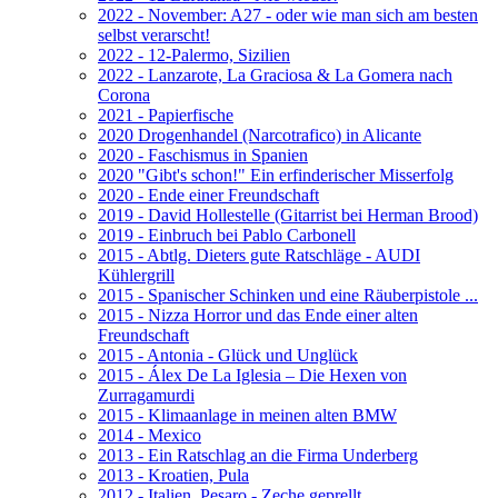
2022 - November: A27 - oder wie man sich am besten
selbst verarscht!
2022 - 12-Palermo, Sizilien
2022 - Lanzarote, La Graciosa & La Gomera nach
Corona
2021 - Papierfische
2020 Drogenhandel (Narcotrafico) in Alicante
2020 - Faschismus in Spanien
2020 "Gibt's schon!" Ein erfinderischer Misserfolg
2020 - Ende einer Freundschaft
2019 - David Hollestelle (Gitarrist bei Herman Brood)
2019 - Einbruch bei Pablo Carbonell
2015 - Abtlg. Dieters gute Ratschläge - AUDI
Kühlergrill
2015 - Spanischer Schinken und eine Räuberpistole ...
2015 - Nizza Horror und das Ende einer alten
Freundschaft
2015 - Antonia - Glück und Unglück
2015 - Álex De La Iglesia – Die Hexen von
Zurragamurdi
2015 - Klimaanlage in meinen alten BMW
2014 - Mexico
2013 - Ein Ratschlag an die Firma Underberg
2013 - Kroatien, Pula
2012 - Italien, Pesaro - Zeche geprellt