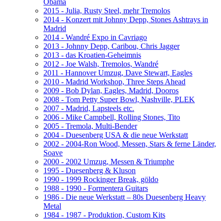
Obama
2015 - Julia, Rusty Steel, mehr Tremolos
2014 - Konzert mit Johnny Depp, Stones Ashtrays in
Madrid
2014 - Wandré Expo in Cavriago
2013 - Johnny Depp, Caribou, Chris Jagger
2013 - das Kroatien-Geheimnis
2012 - Joe Walsh, Tremolos, Wandré
2011 - Hannover Umzug, Dave Stewart, Eagles
2010 - Madrid Workshop, Three Steps Ahead
2009 - Bob Dylan, Eagles, Madrid, Dooros
2008 - Tom Petty Super Bowl, Nashville, PLEK
2007 - Madrid, Lapsteels etc.
2006 - Mike Campbell, Rolling Stones, Tito
2005 - Tremola, Multi-Bender
2004 - Duesenberg USA & die neue Werkstatt
2002 - 2004-Ron Wood, Messen, Stars & ferne Länder,
Soave
2000 - 2002 Umzug, Messen & Triumphe
1995 - Duesenberg & Kluson
1990 - 1999 Rockinger Break, göldo
1988 - 1990 - Formentera Guitars
1986 - Die neue Werkstatt – 80s Duesenberg Heavy
Metal
1984 - 1987 - Produktion, Custom Kits