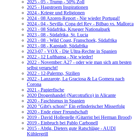
2025 - 05 - Trump - 50% Zoll
2025 - Hagstroem Inspirationen
2024 - Kriege und Religionen
2024 - 08 Azoren-Report - Nie wieder Portugal!
2024 - 04 - Sevilla, Copa del Rey - Bilbao vs. Mallorca
2023 - 08 Südafrika, Krueger Nationalpark
2023 - 08 - Südafrika, St. Lucia
2023 - 08 - Wild Coast, Franschoek, Südafrika
2023 - 08 - Kapstadt, Südafrika
2023-07 - VOX - Die Ultra-Rechte in Spanien
2022 - 12 Lufthansa - Nie wieder!
2022 - November: A27 - oder wie man sich am besten
selbst verarscht!
2022 - 12-Palermo, Sizilien
2022 - Lanzarote, La Graciosa & La Gomera nach
Corona
2021 - Papierfische
2020 Drogenhandel (Narcotrafico) in Alicante
2020 - Faschismus in Spanien
2020 "Gibt's schon!" Ein erfinderischer Misserfolg
2020 - Ende einer Freundschaft
2019 - David Hollestelle (Gitarrist bei Herman Brood)
2019 - Einbruch bei Pablo Carbonell
2015 - Abtlg. Dieters gute Ratschläge - AUDI
Kühlergrill