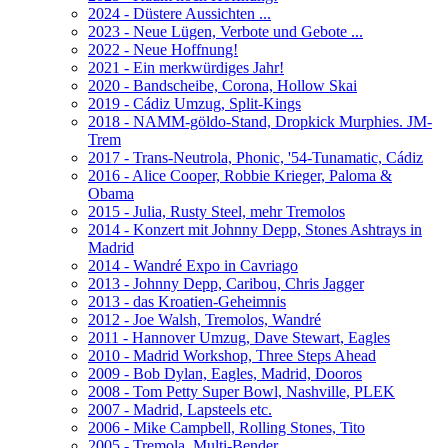
2024 - Düstere Aussichten ...
2023 - Neue Lügen, Verbote und Gebote ...
2022 - Neue Hoffnung!
2021 - Ein merkwürdiges Jahr!
2020 - Bandscheibe, Corona, Hollow Skai
2019 - Cádiz Umzug, Split-Kings
2018 - NAMM-göldo-Stand, Dropkick Murphies. JM-
Trem
2017 - Trans-Neutrola, Phonic, '54-Tunamatic, Cádiz
2016 - Alice Cooper, Robbie Krieger, Paloma &
Obama
2015 - Julia, Rusty Steel, mehr Tremolos
2014 - Konzert mit Johnny Depp, Stones Ashtrays in
Madrid
2014 - Wandré Expo in Cavriago
2013 - Johnny Depp, Caribou, Chris Jagger
2013 - das Kroatien-Geheimnis
2012 - Joe Walsh, Tremolos, Wandré
2011 - Hannover Umzug, Dave Stewart, Eagles
2010 - Madrid Workshop, Three Steps Ahead
2009 - Bob Dylan, Eagles, Madrid, Dooros
2008 - Tom Petty Super Bowl, Nashville, PLEK
2007 - Madrid, Lapsteels etc.
2006 - Mike Campbell, Rolling Stones, Tito
2005 - Tremola, Multi-Bender