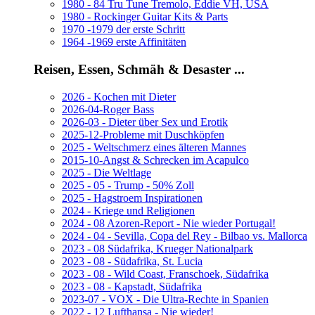
1980 - 84 Tru Tune Tremolo, Eddie VH, USA
1980 - Rockinger Guitar Kits & Parts
1970 -1979 der erste Schritt
1964 -1969 erste Affinitäten
Reisen, Essen, Schmäh & Desaster ...
2026 - Kochen mit Dieter
2026-04-Roger Bass
2026-03 - Dieter über Sex und Erotik
2025-12-Probleme mit Duschköpfen
2025 - Weltschmerz eines älteren Mannes
2015-10-Angst & Schrecken im Acapulco
2025 - Die Weltlage
2025 - 05 - Trump - 50% Zoll
2025 - Hagstroem Inspirationen
2024 - Kriege und Religionen
2024 - 08 Azoren-Report - Nie wieder Portugal!
2024 - 04 - Sevilla, Copa del Rey - Bilbao vs. Mallorca
2023 - 08 Südafrika, Krueger Nationalpark
2023 - 08 - Südafrika, St. Lucia
2023 - 08 - Wild Coast, Franschoek, Südafrika
2023 - 08 - Kapstadt, Südafrika
2023-07 - VOX - Die Ultra-Rechte in Spanien
2022 - 12 Lufthansa - Nie wieder!