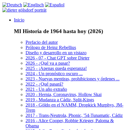
Inicio
MI Historia de 1964 hasta hoy (2026)
Prefacio del autor
Prólogo de Heinz Rebellius
Diseño y desarrollo en un vistazo
2026 - 07 - Chat GPT sobre Dieter
2026 - ¿Qué va a pasar?
2025 - ¡Apenas queda esperanza!
2024 - Un pronóstico oscuro ...
2023 - Nuevas mentiras, prohibiciones y órdenes ...
2022 - ¿Qué pasará?
2021 - Un año extraño
2020 - Hernia, Coronavirus, Hollow Skai
2019 - Mudanza a Cádiz, Split-Kings
2018 - Göldo en el NAMM, Dropkick Murphys, JM-
Trem
2017 - Trans-Neutrola, Phonic, '54-Tunamatic, Cádiz
2016 - Alice Cooper, Robbie Krieger, Paloma &
Obama