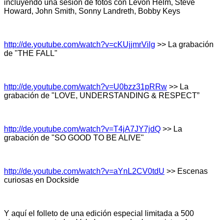
incluyendo una sesión de fotos con Levon Helm, Steve
Howard, John Smith, Sonny Landreth, Bobby Keys
http://de.youtube.com/watch?v=cKUjjmrVilg
>> La grabación
de "THE FALL"
http://de.youtube.com/watch?v=U0bzz31pRRw
>> La
grabación de "LOVE, UNDERSTANDING & RESPECT”
http://de.youtube.com/watch?v=T4jA7JY7jdQ
>> La
grabación de "SO GOOD TO BE ALIVE"
http://de.youtube.com/watch?v=aYnL2CV0tdU
>> Escenas
curiosas en Dockside
Y aquí el folleto de una edición especial limitada a 500