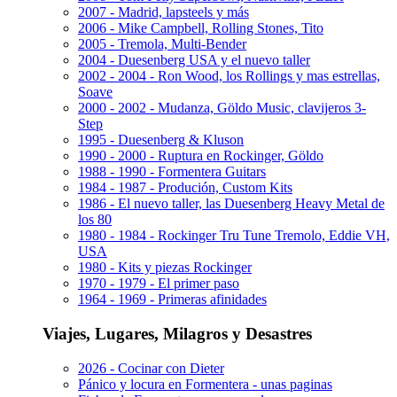
2007 - Madrid, lapsteels y más
2006 - Mike Campbell, Rolling Stones, Tito
2005 - Tremola, Multi-Bender
2004 - Duesenberg USA y el nuevo taller
2002 - 2004 - Ron Wood, los Rollings y mas estrellas,
Soave
2000 - 2002 - Mudanza, Göldo Music, clavijeros 3-
Step
1995 - Duesenberg & Kluson
1990 - 2000 - Ruptura en Rockinger, Göldo
1988 - 1990 - Formentera Guitars
1984 - 1987 - Produción, Custom Kits
1986 - El nuevo taller, las Duesenberg Heavy Metal de
los 80
1980 - 1984 - Rockinger Tru Tune Tremolo, Eddie VH,
USA
1980 - Kits y piezas Rockinger
1970 - 1979 - El primer paso
1964 - 1969 - Primeras afinidades
Viajes, Lugares, Milagros y Desastres
2026 - Cocinar con Dieter
Pánico y locura en Formentera - unas paginas