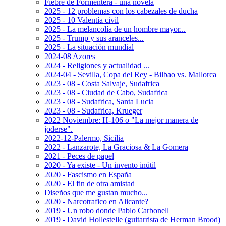
Fiebre de Formentera - una novela
2025 - 12 problemas con los cabezales de ducha
2025 - 10 Valentía civil
2025 - La melancolía de un hombre mayor...
2025 - Trump y sus aranceles...
2025 - La situación mundial
2024-08 Azores
2024 - Religiones y actualidad ...
2024-04 - Sevilla, Copa del Rey - Bilbao vs. Mallorca
2023 - 08 - Costa Salvaje, Sudafrica
2023 - 08 - Ciudad de Cabo, Sudafrica
2023 - 08 - Sudafrica, Santa Lucia
2023 - 08 - Sudafrica, Krueger
2022 Noviembre: H-106 o "La mejor manera de
joderse".
2022-12-Palermo, Sicilia
2022 - Lanzarote, La Graciosa & La Gomera
2021 - Peces de papel
2020 - Ya existe - Un invento inútil
2020 - Fascismo en España
2020 - El fin de otra amistad
Diseños que me gustan mucho...
2020 - Narcotrafico en Alicante?
2019 - Un robo donde Pablo Carbonell
2019 - David Hollestelle (guitarrista de Herman Brood)