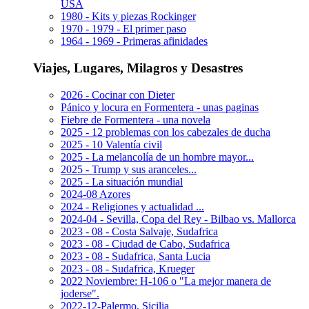
USA
1980 - Kits y piezas Rockinger
1970 - 1979 - El primer paso
1964 - 1969 - Primeras afinidades
Viajes, Lugares, Milagros y Desastres
2026 - Cocinar con Dieter
Pánico y locura en Formentera - unas paginas
Fiebre de Formentera - una novela
2025 - 12 problemas con los cabezales de ducha
2025 - 10 Valentía civil
2025 - La melancolía de un hombre mayor...
2025 - Trump y sus aranceles...
2025 - La situación mundial
2024-08 Azores
2024 - Religiones y actualidad ...
2024-04 - Sevilla, Copa del Rey - Bilbao vs. Mallorca
2023 - 08 - Costa Salvaje, Sudafrica
2023 - 08 - Ciudad de Cabo, Sudafrica
2023 - 08 - Sudafrica, Santa Lucia
2023 - 08 - Sudafrica, Krueger
2022 Noviembre: H-106 o "La mejor manera de
joderse".
2022-12-Palermo, Sicilia