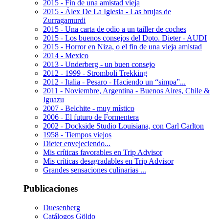
2015 - Fin de una amistad vieja
2015 - Álex De La Iglesia - Las brujas de
Zurragamurdi
2015 - Una carta de odio a un tailler de coches
2015 - Los buenos consejos del Dpto. Dieter - AUDI
2015 - Horror en Niza, o el fin de una vieja amistad
2014 - Mexico
2013 - Underberg - un buen consejo
2012 - 1999 - Stromboli Trekking
2012 - Italia - Pesaro - Haciendo un “simpa”...
2011 - Noviembre, Argentina - Buenos Aires, Chile &
Iguazu
2007 - Belchite - muy místico
2006 - El futuro de Formentera
2002 - Dockside Studio Louisiana, con Carl Carlton
1958 - Tiempos viejos
Dieter envejeciendo...
Mis críticas favorables en Trip Advisor
Mis críticas desagradables en Trip Advisor
Grandes sensaciones culinarias ...
Publicaciones
Duesenberg
Catálogos Göldo