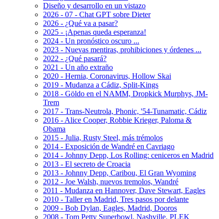
Diseño y desarrollo en un vistazo
2026 - 07 - Chat GPT sobre Dieter
2026 - ¿Qué va a pasar?
2025 - ¡Apenas queda esperanza!
2024 - Un pronóstico oscuro ...
2023 - Nuevas mentiras, prohibiciones y órdenes ...
2022 - ¿Qué pasará?
2021 - Un año extraño
2020 - Hernia, Coronavirus, Hollow Skai
2019 - Mudanza a Cádiz, Split-Kings
2018 - Göldo en el NAMM, Dropkick Murphys, JM-
Trem
2017 - Trans-Neutrola, Phonic, '54-Tunamatic, Cádiz
2016 - Alice Cooper, Robbie Krieger, Paloma &
Obama
2015 - Julia, Rusty Steel, más trémolos
2014 - Exposición de Wandré en Cavriago
2014 - Johnny Depp, Los Rolling: ceniceros en Madrid
2013 - El secreto de Croacia
2013 - Johnny Depp, Caribou, El Gran Wyoming
2012 - Joe Walsh, nuevos tremolos, Wandré
2011 - Mudanza en Hannover, Dave Stewart, Eagles
2010 - Taller en Madrid, Tres pasos por delante
2009 - Bob Dylan, Eagles, Madrid, Dooros
2008 - Tom Petty Superbowl, Nashville, PLEK