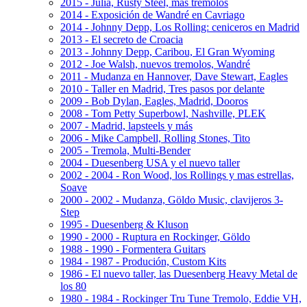
2015 - Julia, Rusty Steel, más trémolos
2014 - Exposición de Wandré en Cavriago
2014 - Johnny Depp, Los Rolling: ceniceros en Madrid
2013 - El secreto de Croacia
2013 - Johnny Depp, Caribou, El Gran Wyoming
2012 - Joe Walsh, nuevos tremolos, Wandré
2011 - Mudanza en Hannover, Dave Stewart, Eagles
2010 - Taller en Madrid, Tres pasos por delante
2009 - Bob Dylan, Eagles, Madrid, Dooros
2008 - Tom Petty Superbowl, Nashville, PLEK
2007 - Madrid, lapsteels y más
2006 - Mike Campbell, Rolling Stones, Tito
2005 - Tremola, Multi-Bender
2004 - Duesenberg USA y el nuevo taller
2002 - 2004 - Ron Wood, los Rollings y mas estrellas,
Soave
2000 - 2002 - Mudanza, Göldo Music, clavijeros 3-
Step
1995 - Duesenberg & Kluson
1990 - 2000 - Ruptura en Rockinger, Göldo
1988 - 1990 - Formentera Guitars
1984 - 1987 - Produción, Custom Kits
1986 - El nuevo taller, las Duesenberg Heavy Metal de
los 80
1980 - 1984 - Rockinger Tru Tune Tremolo, Eddie VH,