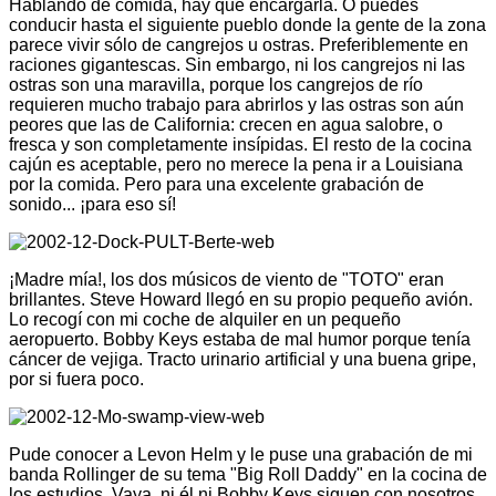
Hablando de comida, hay que encargarla. O puedes
conducir hasta el siguiente pueblo donde la gente de la zona
parece vivir sólo de cangrejos u ostras. Preferiblemente en
raciones gigantescas. Sin embargo, ni los cangrejos ni las
ostras son una maravilla, porque los cangrejos de río
requieren mucho trabajo para abrirlos y las ostras son aún
peores que las de California: crecen en agua salobre, o
fresca y son completamente insípidas. El resto de la cocina
cajún es aceptable, pero no merece la pena ir a Louisiana
por la comida. Pero para una excelente grabación de
sonido... ¡para eso sí!
¡Madre mía!, los dos músicos de viento de "TOTO" eran
brillantes. Steve Howard llegó en su propio pequeño avión.
Lo recogí con mi coche de alquiler en un pequeño
aeropuerto. Bobby Keys estaba de mal humor porque tenía
cáncer de vejiga. Tracto urinario artificial y una buena gripe,
por si fuera poco.
Pude conocer a Levon Helm y le puse una grabación de mi
banda Rollinger de su tema "Big Roll Daddy" en la cocina de
los estudios. Vaya, ni él ni Bobby Keys siguen con nosotros.