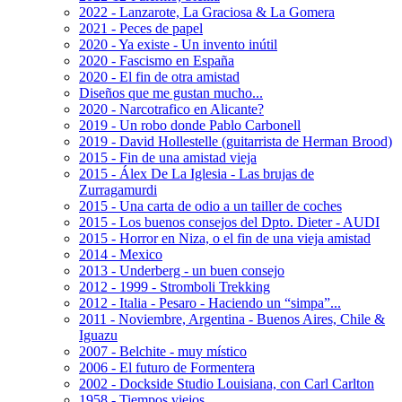
2022 - Lanzarote, La Graciosa & La Gomera
2021 - Peces de papel
2020 - Ya existe - Un invento inútil
2020 - Fascismo en España
2020 - El fin de otra amistad
Diseños que me gustan mucho...
2020 - Narcotrafico en Alicante?
2019 - Un robo donde Pablo Carbonell
2019 - David Hollestelle (guitarrista de Herman Brood)
2015 - Fin de una amistad vieja
2015 - Álex De La Iglesia - Las brujas de
Zurragamurdi
2015 - Una carta de odio a un tailler de coches
2015 - Los buenos consejos del Dpto. Dieter - AUDI
2015 - Horror en Niza, o el fin de una vieja amistad
2014 - Mexico
2013 - Underberg - un buen consejo
2012 - 1999 - Stromboli Trekking
2012 - Italia - Pesaro - Haciendo un “simpa”...
2011 - Noviembre, Argentina - Buenos Aires, Chile &
Iguazu
2007 - Belchite - muy místico
2006 - El futuro de Formentera
2002 - Dockside Studio Louisiana, con Carl Carlton
1958 - Tiempos viejos