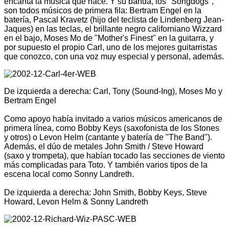
encanta la música que hace. Y su banda, los "Songdogs",
son todos músicos de primera fila: Bertram Engel en la
batería, Pascal Kravetz (hijo del teclista de Lindenberg Jean-
Jaques) en las teclas, el brillante negro californiano Wizzard
en el bajo, Moses Mo de "Mother's Finest" en la guitarra, y
por supuesto el propio Carl, uno de los mejores guitarristas
que conozco, con una voz muy especial y personal, además.
De izquierda a derecha: Carl, Tony (Sound-Ing), Moses Mo y
Bertram Engel
Como apoyo había invitado a varios músicos americanos de
primera línea, como Bobby Keys (saxofonista de los Stones
y otros) o Levon Helm (cantante y batería de "The Band").
Además, el dúo de metales John Smith / Steve Howard
(saxo y trompeta), que habían tocado las secciones de viento
más complicadas para Toto. Y también varios tipos de la
escena local como Sonny Landreth.
De izquierda a derecha: John Smith, Bobby Keys, Steve
Howard, Levon Helm & Sonny Landreth