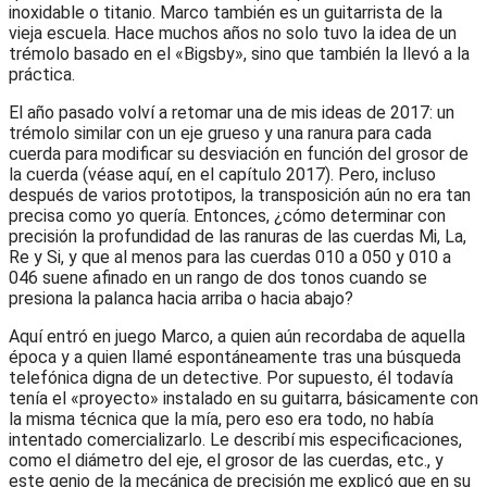
inoxidable o titanio. Marco también es un guitarrista de la
vieja escuela. Hace muchos años no solo tuvo la idea de un
trémolo basado en el «Bigsby», sino que también la llevó a la
práctica.
El año pasado volví a retomar una de mis ideas de 2017: un
trémolo similar con un eje grueso y una ranura para cada
cuerda para modificar su desviación en función del grosor de
la cuerda (véase aquí, en el capítulo 2017). Pero, incluso
después de varios prototipos, la transposición aún no era tan
precisa como yo quería. Entonces, ¿cómo determinar con
precisión la profundidad de las ranuras de las cuerdas Mi, La,
Re y Si, y que al menos para las cuerdas 010 a 050 y 010 a
046 suene afinado en un rango de dos tonos cuando se
presiona la palanca hacia arriba o hacia abajo?
Aquí entró en juego Marco, a quien aún recordaba de aquella
época y a quien llamé espontáneamente tras una búsqueda
telefónica digna de un detective. Por supuesto, él todavía
tenía el «proyecto» instalado en su guitarra, básicamente con
la misma técnica que la mía, pero eso era todo, no había
intentado comercializarlo. Le describí mis especificaciones,
como el diámetro del eje, el grosor de las cuerdas, etc., y
este genio de la mecánica de precisión me explicó que en su