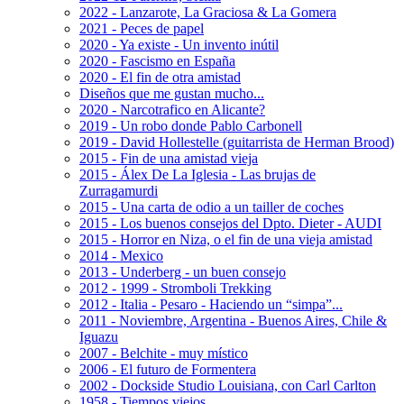
2022 - Lanzarote, La Graciosa & La Gomera
2021 - Peces de papel
2020 - Ya existe - Un invento inútil
2020 - Fascismo en España
2020 - El fin de otra amistad
Diseños que me gustan mucho...
2020 - Narcotrafico en Alicante?
2019 - Un robo donde Pablo Carbonell
2019 - David Hollestelle (guitarrista de Herman Brood)
2015 - Fin de una amistad vieja
2015 - Álex De La Iglesia - Las brujas de
Zurragamurdi
2015 - Una carta de odio a un tailler de coches
2015 - Los buenos consejos del Dpto. Dieter - AUDI
2015 - Horror en Niza, o el fin de una vieja amistad
2014 - Mexico
2013 - Underberg - un buen consejo
2012 - 1999 - Stromboli Trekking
2012 - Italia - Pesaro - Haciendo un “simpa”...
2011 - Noviembre, Argentina - Buenos Aires, Chile &
Iguazu
2007 - Belchite - muy místico
2006 - El futuro de Formentera
2002 - Dockside Studio Louisiana, con Carl Carlton
1958 - Tiempos viejos