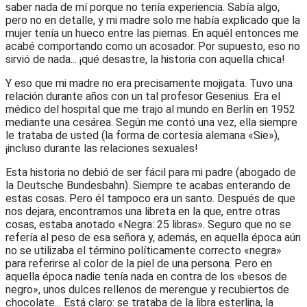
saber nada de mí porque no tenía experiencia. Sabía algo,
pero no en detalle, y mi madre solo me había explicado que la
mujer tenía un hueco entre las piernas. En aquél entonces me
acabé comportando como un acosador. Por supuesto, eso no
sirvió de nada... ¡qué desastre, la historia con aquella chica!
Y eso que mi madre no era precisamente mojigata. Tuvo una
relación durante años con un tal profesor Gesenius. Era el
médico del hospital que me trajo al mundo en Berlín en 1952
mediante una cesárea. Según me contó una vez, ella siempre
le trataba de usted (la forma de cortesía alemana «Sie»),
¡incluso durante las relaciones sexuales!
Esta historia no debió de ser fácil para mi padre (abogado de
la Deutsche Bundesbahn). Siempre te acabas enterando de
estas cosas. Pero él tampoco era un santo. Después de que
nos dejara, encontramos una libreta en la que, entre otras
cosas, estaba anotado «Negra: 25 libras». Seguro que no se
refería al peso de esa señora y, además, en aquella época aún
no se utilizaba el término políticamente correcto «negra»
para referirse al color de la piel de una persona. Pero en
aquella época nadie tenía nada en contra de los «besos de
negro», unos dulces rellenos de merengue y recubiertos de
chocolate... Está claro: se trataba de la libra esterlina, la