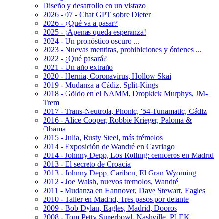
Diseño y desarrollo en un vistazo
2026 - 07 - Chat GPT sobre Dieter
2026 - ¿Qué va a pasar?
2025 - ¡Apenas queda esperanza!
2024 - Un pronóstico oscuro ...
2023 - Nuevas mentiras, prohibiciones y órdenes ...
2022 - ¿Qué pasará?
2021 - Un año extraño
2020 - Hernia, Coronavirus, Hollow Skai
2019 - Mudanza a Cádiz, Split-Kings
2018 - Göldo en el NAMM, Dropkick Murphys, JM-
Trem
2017 - Trans-Neutrola, Phonic, '54-Tunamatic, Cádiz
2016 - Alice Cooper, Robbie Krieger, Paloma &
Obama
2015 - Julia, Rusty Steel, más trémolos
2014 - Exposición de Wandré en Cavriago
2014 - Johnny Depp, Los Rolling: ceniceros en Madrid
2013 - El secreto de Croacia
2013 - Johnny Depp, Caribou, El Gran Wyoming
2012 - Joe Walsh, nuevos tremolos, Wandré
2011 - Mudanza en Hannover, Dave Stewart, Eagles
2010 - Taller en Madrid, Tres pasos por delante
2009 - Bob Dylan, Eagles, Madrid, Dooros
2008 - Tom Petty Superbowl, Nashville, PLEK