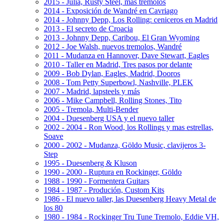
2015 - Julia, Rusty Steel, más trémolos
2014 - Exposición de Wandré en Cavriago
2014 - Johnny Depp, Los Rolling: ceniceros en Madrid
2013 - El secreto de Croacia
2013 - Johnny Depp, Caribou, El Gran Wyoming
2012 - Joe Walsh, nuevos tremolos, Wandré
2011 - Mudanza en Hannover, Dave Stewart, Eagles
2010 - Taller en Madrid, Tres pasos por delante
2009 - Bob Dylan, Eagles, Madrid, Dooros
2008 - Tom Petty Superbowl, Nashville, PLEK
2007 - Madrid, lapsteels y más
2006 - Mike Campbell, Rolling Stones, Tito
2005 - Tremola, Multi-Bender
2004 - Duesenberg USA y el nuevo taller
2002 - 2004 - Ron Wood, los Rollings y mas estrellas,
Soave
2000 - 2002 - Mudanza, Göldo Music, clavijeros 3-
Step
1995 - Duesenberg & Kluson
1990 - 2000 - Ruptura en Rockinger, Göldo
1988 - 1990 - Formentera Guitars
1984 - 1987 - Produción, Custom Kits
1986 - El nuevo taller, las Duesenberg Heavy Metal de
los 80
1980 - 1984 - Rockinger Tru Tune Tremolo, Eddie VH,