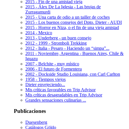
2015 - Fin de una amistad vieja
2015 - Álex De La Iglesia - Las brujas de
Zurragamurdi
2015 - Una carta de odio a un tailler de coches
2015 - Los buenos consejos del Dpto. Dieter - AUDI
2015 - Horror en Niza, o el fin de una vieja amistad
2014 - Mexico
2013 - Underberg - un buen consejo
2012 - 1999 - Stromboli Trekking
2012 - Italia - Pesaro - Haciendo un “simpa”...
2011 - Noviembre, Argentina - Buenos Aires, Chile &
Iguazu
2007 - Belchite - muy místico
2006 - El futuro de Formentera
2002 - Dockside Studio Louisiana, con Carl Carlton
1958 - Tiempos viejos
Dieter envejeciendo...
Mis críticas favorables en Trip Advisor
Mis críticas desagradables en Trip Advisor
Grandes sensaciones culinarias ...
Publicaciones
Duesenberg
Catálogos Göldo