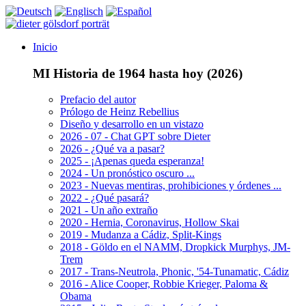
Inicio
MI Historia de 1964 hasta hoy (2026)
Prefacio del autor
Prólogo de Heinz Rebellius
Diseño y desarrollo en un vistazo
2026 - 07 - Chat GPT sobre Dieter
2026 - ¿Qué va a pasar?
2025 - ¡Apenas queda esperanza!
2024 - Un pronóstico oscuro ...
2023 - Nuevas mentiras, prohibiciones y órdenes ...
2022 - ¿Qué pasará?
2021 - Un año extraño
2020 - Hernia, Coronavirus, Hollow Skai
2019 - Mudanza a Cádiz, Split-Kings
2018 - Göldo en el NAMM, Dropkick Murphys, JM-
Trem
2017 - Trans-Neutrola, Phonic, '54-Tunamatic, Cádiz
2016 - Alice Cooper, Robbie Krieger, Paloma &
Obama