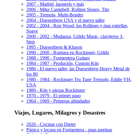
2007 - Madrid, lapsteels y más
2006 - Mike Campbell, Rolling Stones, Tito
2005 - Tremola, Multi-Bender
2004 - Duesenberg USA y el nuevo taller
2002 - 2004 - Ron Wood, los Rollings y mas estrellas,
Soave
2000 - 2002 - Mudanza, Göldo Music, clavijeros 3-
Step
1995 - Duesenberg & Kluson
1990 - 2000 - Ruptura en Rockinger, Göldo
1988 - 1990 - Formentera Guitars
1984 - 1987 - Produción, Custom Kits
1986 - El nuevo taller, las Duesenberg Heavy Metal de
los 80
1980 - 1984 - Rockinger Tru Tune Tremolo, Eddie VH,
USA
1980 - Kits y piezas Rockinger
1970 - 1979 - El primer paso
1964 - 1969 - Primeras afinidades
Viajes, Lugares, Milagros y Desastres
2026 - Cocinar con Dieter
Pánico y locura en Formentera - unas paginas