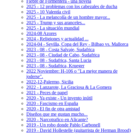
Fiebre de Formentera - una novela
2025 - 12 problemas con los cabezales de ducha
2025 - 10 Valentía civil
2025 - La melancolía de un hombre mayor...
2025 - Trump y sus aranceles...
2025 - La situación mundial
2024-08 Azores
2024 - Religiones y actualidad ...
2024-04 - Sevilla, Copa del Rey - Bilbao vs. Mallorca
2023 - 08 - Costa Salvaje, Sudafrica
2023 - 08 - Ciudad de Cabo, Sudafrica
2023 - 08 - Sudafrica, Santa Lucia
2023 - 08 - Sudafrica, Krueger
2022 Noviembre: H-106 o "La mejor manera de
joderse".
2022-12-Palermo, Sicilia
2022 - Lanzarote, La Graciosa & La Gomera
2021 - Peces de papel
2020 - Ya existe - Un invento inútil
2020 - Fascismo en España
2020 - El fin de otra amistad
Diseños que me gustan mucho...
2020 - Narcotrafico en Alicante?
2019 - Un robo donde Pablo Carbonell
2019 - David Hollestelle (guitarrista de Herman Brood)