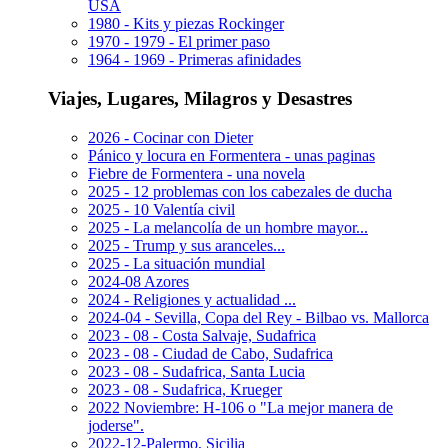
USA
1980 - Kits y piezas Rockinger
1970 - 1979 - El primer paso
1964 - 1969 - Primeras afinidades
Viajes, Lugares, Milagros y Desastres
2026 - Cocinar con Dieter
Pánico y locura en Formentera - unas paginas
Fiebre de Formentera - una novela
2025 - 12 problemas con los cabezales de ducha
2025 - 10 Valentía civil
2025 - La melancolía de un hombre mayor...
2025 - Trump y sus aranceles...
2025 - La situación mundial
2024-08 Azores
2024 - Religiones y actualidad ...
2024-04 - Sevilla, Copa del Rey - Bilbao vs. Mallorca
2023 - 08 - Costa Salvaje, Sudafrica
2023 - 08 - Ciudad de Cabo, Sudafrica
2023 - 08 - Sudafrica, Santa Lucia
2023 - 08 - Sudafrica, Krueger
2022 Noviembre: H-106 o "La mejor manera de
joderse".
2022-12-Palermo, Sicilia