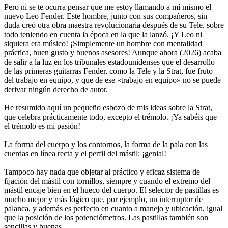
Pero ni se te ocurra pensar que me estoy llamando a mí mismo el
nuevo Leo Fender. Este hombre, junto con sus compañeros, sin
duda creó otra obra maestra revolucionaria después de su Tele, sobre
todo teniendo en cuenta la época en la que la lanzó. ¡Y Leo ni
siquiera era músico! ¡Simplemente un hombre con mentalidad
práctica, buen gusto y buenos asesores! Aunque ahora (2026) acaba
de salir a la luz en los tribunales estadounidenses que el desarrollo
de las primeras guitarras Fender, como la Tele y la Strat, fue fruto
del trabajo en equipo, y que de ese «trabajo en equipo» no se puede
derivar ningún derecho de autor.
He resumido aquí un pequeño esbozo de mis ideas sobre la Strat,
que celebra prácticamente todo, excepto el trémolo. ¡Ya sabéis que
el trémolo es mi pasión!
La forma del cuerpo y los contornos, la forma de la pala con las
cuerdas en línea recta y el perfil del mástil: ¡genial!
Tampoco hay nada que objetar al práctico y eficaz sistema de
fijación del mástil con tornillos, siempre y cuando el extremo del
mástil encaje bien en el hueco del cuerpo. El selector de pastillas es
mucho mejor y más lógico que, por ejemplo, un interruptor de
palanca, y además es perfecto en cuanto a manejo y ubicación, igual
que la posición de los potenciómetros. Las pastillas también son
sencillas y buenas.