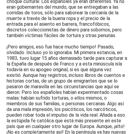
choque cultural. Los españoles ya eran diferentes. Ya no
eran gobernantes del mundo, que se entregaban a las
corridas de toros, sólo para saborear la cercanía de la
muerte a través de la buena ropa y el precio de la
entrada para el asiento en barrera, francofóbicos,
discretos coleccionistas de dinero para sobornos, pero
también víctimas fáciles de tortura y otras penurias.
¡Pero amigos, eso fue hace mucho tiempo! Pasado,
olvidado. Incluso yo lo ignoraba. Mi primera estancia, en
1983, tuvo lugar 15 años demasiado tarde para capturar a
la España de después de Franco y a esta minúscula isla
todavía en su apogeo original, si es que alguna vez
existió. Aunque hay registros, incluso libros de cuentos e
historias cortas, de un grupo de emigrantes que se lo
pasaron de maravilla en las circunstancias que aquí se
dieron. Pero los españoles habían experimentado cosas
malas: habían sufrido torturas, o ellos mismos, o
miembros de sus familias, o personas cercanas. Algo así
da una mala impresión, los psicóticos, los narcóticos,
pueden robar toda el impulso de la vida real. Añada a eso
la estúpida fe católica que está más presente en este
país que en cualquier otro lugar de Europa. Aunque, ¡alto!
¡No es completamente así! En la península ya hay nuevas