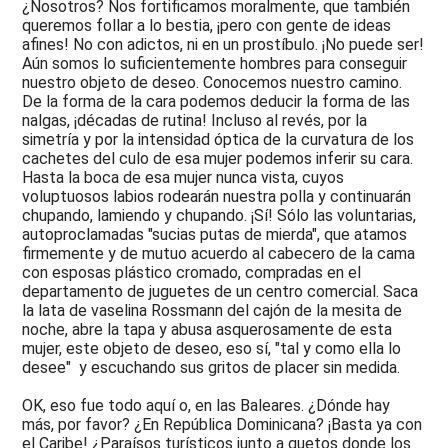
¿Nosotros? Nos fortificamos moralmente, que también
queremos follar a lo bestia, ¡pero con gente de ideas
afines! No con adictos, ni en un prostíbulo. ¡No puede ser!
Aún somos lo suficientemente hombres para conseguir
nuestro objeto de deseo. Conocemos nuestro camino.
De la forma de la cara podemos deducir la forma de las
nalgas, ¡décadas de rutina! Incluso al revés, por la
simetría y por la intensidad óptica de la curvatura de los
cachetes del culo de esa mujer podemos inferir su cara.
Hasta la boca de esa mujer nunca vista, cuyos
voluptuosos labios rodearán nuestra polla y continuarán
chupando, lamiendo y chupando. ¡Sí! Sólo las voluntarias,
autoproclamadas "sucias putas de mierda", que atamos
firmemente y de mutuo acuerdo al cabecero de la cama
con esposas plástico cromado, compradas en el
departamento de juguetes de un centro comercial. Saca
la lata de vaselina Rossmann del cajón de la mesita de
noche, abre la tapa y abusa asquerosamente de esta
mujer, este objeto de deseo, eso sí, "tal y como ella lo
desee" y escuchando sus gritos de placer sin medida.
OK, eso fue todo aquí o, en las Baleares. ¿Dónde hay
más, por favor? ¿En República Dominicana? ¡Basta ya con
el Caribe! ¿Paraísos turísticos junto a guetos donde los