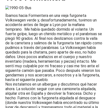
Íbamos hacia Formentera en una vieja furgoneta
Volkswagen verde y, desafortunadamente, tuvimos un
accidente antes de llegar a Lyon por la mañana
temprano. Me había quedado dormido al volante. Un
fuerte golpe, luego un chirrido metálico y el parabrisas se
plegó 90 grados. Al final nos deslizamos contra la valla
de la carretera y salimos de la furgoneta tan rápido como
pudimos a través del parabrisas. La Volkswagen había
quedado para la chatarra, pero aparte de eso, no hubo
daños. Unos pocos arañazos en el cuerpo y nuestro
inventario (madera, herramientas y piezas) intacto. Me
sentí muy culpable por mi fracaso y casi me tiro ante el
siguiente camión que pasaba. Poco después vinieron los
gendarmes y nos acercaron, a nosotros y a la furgoneta,
hasta el siguiente pueblo.
Nos instalamos en un albergue y discutimos qué hacer
ahora. La solución: seguir con una camioneta alquilada,
alquilar otra en España y devolver la francesa. Dicho y
hecho: Fuimos con la furgoneta alquilada al desguace
(donde nuestra Volkswagen había encontrado su último
lugar de descanso) y traspasamos todo el material a la