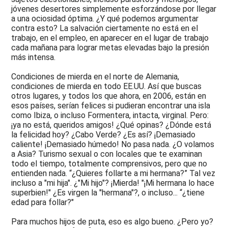
jóvenes desertores simplemente esforzándose por llegar
a una ociosidad óptima. ¿Y qué podemos argumentar
contra esto? La salvación ciertamente no está en el
trabajo, en el empleo, en aparecer en el lugar de trabajo
cada mañana para lograr metas elevadas bajo la presión
más intensa.
Condiciones de mierda en el norte de Alemania,
condiciones de mierda en todo EE.UU. Así que buscas
otros lugares, y todos los que ahora, en 2006, están en
esos países, serían felices si pudieran encontrar una isla
como Ibiza, o incluso Formentera, intacta, virginal. Pero:
¡ya no está, queridos amigos! ¿Qué opinas? ¿Dónde está
la felicidad hoy? ¿Cabo Verde? ¿Es así? ¡Demasiado
caliente! ¡Demasiado húmedo! No pasa nada. ¿O volamos
a Asia? Turismo sexual o con locales que te examinan
todo el tiempo, totalmente comprensivos, pero que no
entienden nada. “¿Quieres follarte a mi hermana?” Tal vez
incluso a "mi hija". ¿"Mi hijo"? ¡Mierda! "¡Mi hermana lo hace
superbien!" ¿Es virgen la "hermana"?, o incluso... “¿tiene
edad para follar?"
Para muchos hijos de puta, eso es algo bueno. ¿Pero yo?