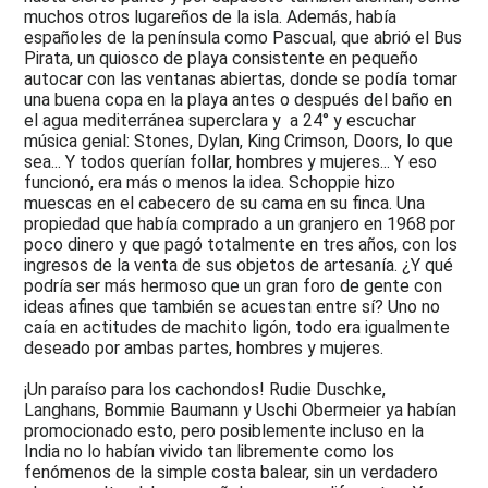
muchos otros lugareños de la isla. Además, había
españoles de la península como Pascual, que abrió el Bus
Pirata, un quiosco de playa consistente en pequeño
autocar con las ventanas abiertas, donde se podía tomar
una buena copa en la playa antes o después del baño en
el agua mediterránea superclara y a 24° y escuchar
música genial: Stones, Dylan, King Crimson, Doors, lo que
sea... Y todos querían follar, hombres y mujeres... Y eso
funcionó, era más o menos la idea. Schoppie hizo
muescas en el cabecero de su cama en su finca. Una
propiedad que había comprado a un granjero en 1968 por
poco dinero y que pagó totalmente en tres años, con los
ingresos de la venta de sus objetos de artesanía. ¿Y qué
podría ser más hermoso que un gran foro de gente con
ideas afines que también se acuestan entre sí? Uno no
caía en actitudes de machito ligón, todo era igualmente
deseado por ambas partes, hombres y mujeres.
¡Un paraíso para los cachondos! Rudie Duschke,
Langhans, Bommie Baumann y Uschi Obermeier ya habían
promocionado esto, pero posiblemente incluso en la
India no lo habían vivido tan libremente como los
fenómenos de la simple costa balear, sin un verdadero