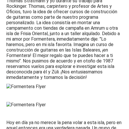
Thomas Stratmann y yo durante su trabajo para
Técnica
Rockinger. Thomas, carpintero y profesor de Artes y
y
Oficios, tuvo la idea de ofrecer cursos de construcción
Diseño
de guitarras como parte de nuestro programa
personalizado. La idea consistía en montar una
Media
campamento con tiendas de campaña en Amrum u otra
isla de Frisia Oriental, junto a un taller alquilado. Debido a
mi amor por Formentera, inmediatamente dije: "Lo
haremos, pero en mi isla favorita. Imagina un curso de
construcción de guitarras en las Islas Baleares, ¡en
Formentera! El mejor regalo que te puedes hacer a ti
mismo". Nos pusimos de acuerdo y en otoño de 1987
reservamos vuelos para explorar e investigar esta isla
desconocida para él y Züli. ¡Nos entusiasmamos
inmediatamente y tomamos la decisión!
Hoy en día ya no merece la pena volar a esta isla, pero en
aquel entonces era una verdadera pasada. Un grupo de