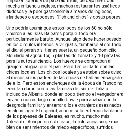
limpieza”. Una isla de patatas fritas, de bajo nivel, con
mucha influencia inglesa, muchos restaurantes asiáticos
dudosos y la peor gastronomía a manos de ingleses,
irlandeses o escoceses. “Fish and chips” y cosas peores.
Uno podría asumir que estos locos de los 60 no sólo
vinieron a las Islas Baleares porque todo era
particularmente barato. Aunque, algo debe haber pasado
en los círculos internos. Vivir gratis, tumbarse al sol todo
el día, el paraíso si tienes suerte, un pequeño domicilio
alquilado al agricultor, 5 plantas de tomate y 10 patatas
para la autosuficiencia. Los huevos se compraban al
granjero, al igual que el pan. ¡Pero ten cuidado con las
chicas locales! Los chicos locales ya estaba sobre aviso,
al menos si los padres de las chicas se habían encargado
de ello. Pero estos enclenques de la época de Franco no
eran tan duros como las familias del sur de Italia o
incluso de Albania, donde en poco tiempo el vengador era
enviado con un largo cuchillo bowie para acabar con la
desgracia familiar y enterrar a los extranjeros asesinados
en algún lugar. El español, aunque sólo estemos hablando
de los payeses de Baleares, es mucho, mucho más
tolerante. Aunque en este caso, la tolerancia surge más
bien de sentimientos de miedo específicos, sufridos