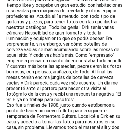
tiempo libre y ocupaba un gran estudio, con habitaciones
reservadas para máquinas de revelado y otros equipos
profesionales. Acudía allí a menudo, con todo tipo de
guitarras y piezas, para tener fotos con las que ilustrar
nuestros catálogos. Todo iba genial. Dirk tenía varias
cámaras Hasselblad de gran formato y toda la
iluminación y equipamiento que se podía desear. Era
sorprendente, sin embargo, ver cómo botellas de
cerveza vacías se iban acumulando sobre las mesas de
aquel sitio. Y cada vez había más. Como “empresario”
empecé a pensar en cuánto dinero costaba todo aquello.
Y cuantas más botellas aparecían, peores eran las fotos:
borrosas, con pelusas, arañazos, de todo. Al final las
mesas tenían encima junglas de botellas de cerveza
vacías y Dirk parecía cada vez más ausente. Un día me
presenté ante el portero para hacer otra visita al
fotógrafo de la casa y recibí una respuesta negativa: "El
Sr. E. ya no trabaja para nosotros".
Eso fue a finales de 1988, justo cuando estábamos a
punto de hacer un nuevo folleto para la siguiente
temporada de Formentera Guitars. Localicé a Dirk en su
casa y accedió a tomar las fotos para nosotros en su
casa, sin problema. Llevamos todo el material allí y dos