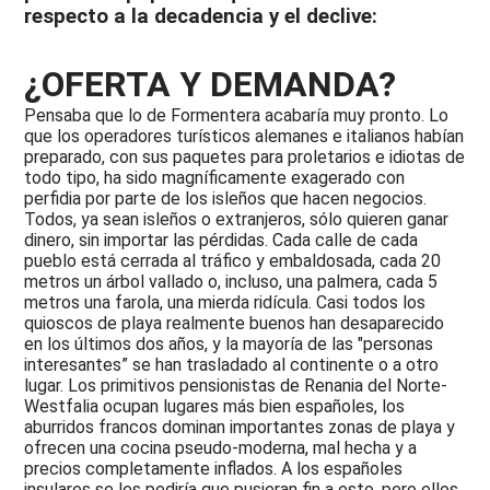
respecto a la decadencia y el declive:
¿OFERTA Y DEMANDA?
Pensaba que lo de Formentera acabaría muy pronto. Lo
que los operadores turísticos alemanes e italianos habían
preparado, con sus paquetes para proletarios e idiotas de
todo tipo, ha sido magníficamente exagerado con
perfidia por parte de los isleños que hacen negocios.
Todos, ya sean isleños o extranjeros, sólo quieren ganar
dinero, sin importar las pérdidas. Cada calle de cada
pueblo está cerrada al tráfico y embaldosada, cada 20
metros un árbol vallado o, incluso, una palmera, cada 5
metros una farola, una mierda ridícula. Casi todos los
quioscos de playa realmente buenos han desaparecido
en los últimos dos años, y la mayoría de las "personas
interesantes” se han trasladado al continente o a otro
lugar. Los primitivos pensionistas de Renania del Norte-
Westfalia ocupan lugares más bien españoles, los
aburridos francos dominan importantes zonas de playa y
ofrecen una cocina pseudo-moderna, mal hecha y a
precios completamente inflados. A los españoles
insulares se les pediría que pusieran fin a esto, pero ellos