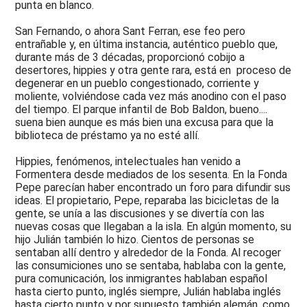
punta en blanco.
San Fernando, o ahora Sant Ferran, ese feo pero
entrañable y, en última instancia, auténtico pueblo que,
durante más de 3 décadas, proporcionó cobijo a
desertores, hippies y otra gente rara, está en proceso de
degenerar en un pueblo congestionado, corriente y
moliente, volviéndose cada vez más anodino con el paso
del tiempo. El parque infantil de Bob Baldon, bueno....
suena bien aunque es más bien una excusa para que la
biblioteca de préstamo ya no esté allí.
Hippies, fenómenos, intelectuales han venido a
Formentera desde mediados de los sesenta. En la Fonda
Pepe parecían haber encontrado un foro para difundir sus
ideas. El propietario, Pepe, reparaba las bicicletas de la
gente, se unía a las discusiones y se divertía con las
nuevas cosas que llegaban a la isla. En algún momento, su
hijo Julián también lo hizo. Cientos de personas se
sentaban allí dentro y alrededor de la Fonda. Al recoger
las consumiciones uno se sentaba, hablaba con la gente,
pura comunicación, los inmigrantes hablaban español
hasta cierto punto, inglés siempre, Julián hablaba inglés
hasta cierto punto y por supuesto también alemán, como