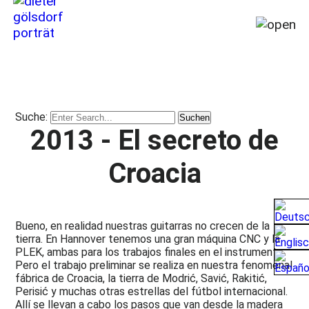
Inicio
MI
Historia
Suche:
de
2013 - El secreto de
1964
hasta
Croacia
hoy
(2026)
Viajes,
Lugares,
Bueno, en realidad nuestras guitarras no crecen de la
Milagros
tierra. En Hannover tenemos una gran máquina CNC y la
PLEK, ambas para los trabajos finales en el instrumento.
y
Pero el trabajo preliminar se realiza en nuestra fenomenal
Desastres
fábrica de Croacia, la tierra de Modrić, Savić, Rakitić,
Perisić y muchas otras estrellas del fútbol internacional.
Publicaciones
Allí se llevan a cabo los pasos que van desde la madera