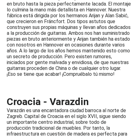
Técnica
en bruto hasta la pieza perfectamente lacada. El montaje
y
lo culmina la mano más detallista en Hannover. Nuestra
Diseño
fábrica está dirigida por los hermanos Arijan y Alan Sabić,
que crecieron en Fráncfort. Dos tipos astutos que
Media
construyen sus propias máquinas y llevan años dedicados
a la producción de guitarras. Ambos nos han suministrado
piezas en bruto anteriormente y Arijan también ha estado
con nosotros en Hannover en ocasiones durante varios
años. A lo largo de los años hemos mantenido esto como
un secreto de producción. Pero existen rumores,
iniciados por gente malvada y envidiosa, de que nuestras
guitarras proceden de China o de cualquier otro lugar.
¡Eso se tiene que acabar! ¡Compruébalo tú mismo!
Croacia - Varazdin
Varazdin es una encantadora ciudad barroca al norte de
Zagreb. Capital de Croacia en el siglo XVII, sigue siendo
un importante centro industrial, sobre todo de
producción tradicional de muebles. Por tanto, la
infraestructura en cuestión de madera es perfecta para