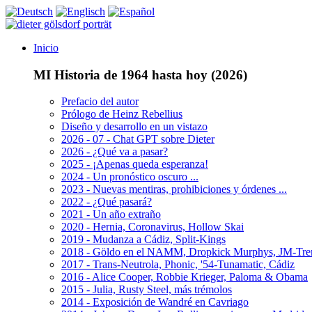
Inicio
MI Historia de 1964 hasta hoy (2026)
Prefacio del autor
Prólogo de Heinz Rebellius
Diseño y desarrollo en un vistazo
2026 - 07 - Chat GPT sobre Dieter
2026 - ¿Qué va a pasar?
2025 - ¡Apenas queda esperanza!
2024 - Un pronóstico oscuro ...
2023 - Nuevas mentiras, prohibiciones y órdenes ...
2022 - ¿Qué pasará?
2021 - Un año extraño
2020 - Hernia, Coronavirus, Hollow Skai
2019 - Mudanza a Cádiz, Split-Kings
2018 - Göldo en el NAMM, Dropkick Murphys, JM-Tr
2017 - Trans-Neutrola, Phonic, '54-Tunamatic, Cádiz
2016 - Alice Cooper, Robbie Krieger, Paloma & Obama
2015 - Julia, Rusty Steel, más trémolos
2014 - Exposición de Wandré en Cavriago