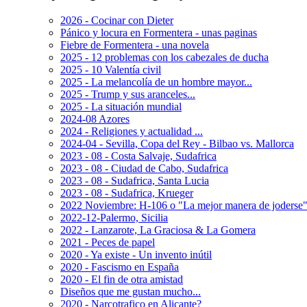
2026 - Cocinar con Dieter
Pánico y locura en Formentera - unas paginas
Fiebre de Formentera - una novela
2025 - 12 problemas con los cabezales de ducha
2025 - 10 Valentía civil
2025 - La melancolía de un hombre mayor...
2025 - Trump y sus aranceles...
2025 - La situación mundial
2024-08 Azores
2024 - Religiones y actualidad ...
2024-04 - Sevilla, Copa del Rey - Bilbao vs. Mallorca
2023 - 08 - Costa Salvaje, Sudafrica
2023 - 08 - Ciudad de Cabo, Sudafrica
2023 - 08 - Sudafrica, Santa Lucia
2023 - 08 - Sudafrica, Krueger
2022 Noviembre: H-106 o "La mejor manera de joderse"
2022-12-Palermo, Sicilia
2022 - Lanzarote, La Graciosa & La Gomera
2021 - Peces de papel
2020 - Ya existe - Un invento inútil
2020 - Fascismo en España
2020 - El fin de otra amistad
Diseños que me gustan mucho...
2020 - Narcotrafico en Alicante?