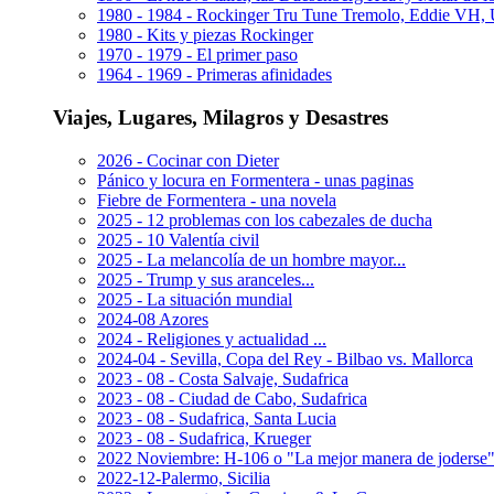
1980 - 1984 - Rockinger Tru Tune Tremolo, Eddie VH
1980 - Kits y piezas Rockinger
1970 - 1979 - El primer paso
1964 - 1969 - Primeras afinidades
Viajes, Lugares, Milagros y Desastres
2026 - Cocinar con Dieter
Pánico y locura en Formentera - unas paginas
Fiebre de Formentera - una novela
2025 - 12 problemas con los cabezales de ducha
2025 - 10 Valentía civil
2025 - La melancolía de un hombre mayor...
2025 - Trump y sus aranceles...
2025 - La situación mundial
2024-08 Azores
2024 - Religiones y actualidad ...
2024-04 - Sevilla, Copa del Rey - Bilbao vs. Mallorca
2023 - 08 - Costa Salvaje, Sudafrica
2023 - 08 - Ciudad de Cabo, Sudafrica
2023 - 08 - Sudafrica, Santa Lucia
2023 - 08 - Sudafrica, Krueger
2022 Noviembre: H-106 o "La mejor manera de joderse"
2022-12-Palermo, Sicilia