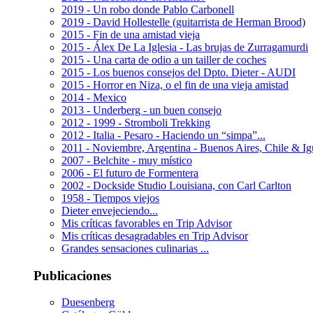
2019 - Un robo donde Pablo Carbonell
2019 - David Hollestelle (guitarrista de Herman Brood)
2015 - Fin de una amistad vieja
2015 - Álex De La Iglesia - Las brujas de Zurragamurdi
2015 - Una carta de odio a un tailler de coches
2015 - Los buenos consejos del Dpto. Dieter - AUDI
2015 - Horror en Niza, o el fin de una vieja amistad
2014 - Mexico
2013 - Underberg - un buen consejo
2012 - 1999 - Stromboli Trekking
2012 - Italia - Pesaro - Haciendo un “simpa”...
2011 - Noviembre, Argentina - Buenos Aires, Chile & I
2007 - Belchite - muy místico
2006 - El futuro de Formentera
2002 - Dockside Studio Louisiana, con Carl Carlton
1958 - Tiempos viejos
Dieter envejeciendo...
Mis críticas favorables en Trip Advisor
Mis críticas desagradables en Trip Advisor
Grandes sensaciones culinarias ...
Publicaciones
Duesenberg