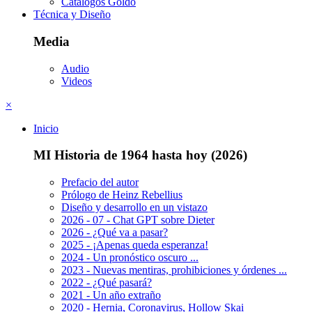
Catálogos Göldo
Técnica y Diseño
Media
Audio
Videos
×
Inicio
MI Historia de 1964 hasta hoy (2026)
Prefacio del autor
Prólogo de Heinz Rebellius
Diseño y desarrollo en un vistazo
2026 - 07 - Chat GPT sobre Dieter
2026 - ¿Qué va a pasar?
2025 - ¡Apenas queda esperanza!
2024 - Un pronóstico oscuro ...
2023 - Nuevas mentiras, prohibiciones y órdenes ...
2022 - ¿Qué pasará?
2021 - Un año extraño
2020 - Hernia, Coronavirus, Hollow Skai