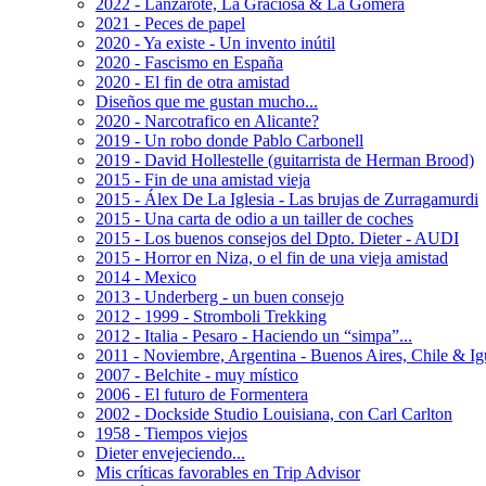
2022 - Lanzarote, La Graciosa & La Gomera
2021 - Peces de papel
2020 - Ya existe - Un invento inútil
2020 - Fascismo en España
2020 - El fin de otra amistad
Diseños que me gustan mucho...
2020 - Narcotrafico en Alicante?
2019 - Un robo donde Pablo Carbonell
2019 - David Hollestelle (guitarrista de Herman Brood)
2015 - Fin de una amistad vieja
2015 - Álex De La Iglesia - Las brujas de Zurragamurdi
2015 - Una carta de odio a un tailler de coches
2015 - Los buenos consejos del Dpto. Dieter - AUDI
2015 - Horror en Niza, o el fin de una vieja amistad
2014 - Mexico
2013 - Underberg - un buen consejo
2012 - 1999 - Stromboli Trekking
2012 - Italia - Pesaro - Haciendo un “simpa”...
2011 - Noviembre, Argentina - Buenos Aires, Chile & I
2007 - Belchite - muy místico
2006 - El futuro de Formentera
2002 - Dockside Studio Louisiana, con Carl Carlton
1958 - Tiempos viejos
Dieter envejeciendo...
Mis críticas favorables en Trip Advisor