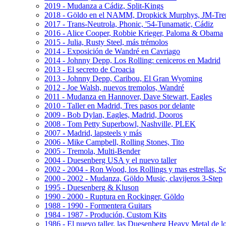
2019 - Mudanza a Cádiz, Split-Kings
2018 - Göldo en el NAMM, Dropkick Murphys, JM-Tr
2017 - Trans-Neutrola, Phonic, '54-Tunamatic, Cádiz
2016 - Alice Cooper, Robbie Krieger, Paloma & Obama
2015 - Julia, Rusty Steel, más trémolos
2014 - Exposición de Wandré en Cavriago
2014 - Johnny Depp, Los Rolling: ceniceros en Madrid
2013 - El secreto de Croacia
2013 - Johnny Depp, Caribou, El Gran Wyoming
2012 - Joe Walsh, nuevos tremolos, Wandré
2011 - Mudanza en Hannover, Dave Stewart, Eagles
2010 - Taller en Madrid, Tres pasos por delante
2009 - Bob Dylan, Eagles, Madrid, Dooros
2008 - Tom Petty Superbowl, Nashville, PLEK
2007 - Madrid, lapsteels y más
2006 - Mike Campbell, Rolling Stones, Tito
2005 - Tremola, Multi-Bender
2004 - Duesenberg USA y el nuevo taller
2002 - 2004 - Ron Wood, los Rollings y mas estrellas, S
2000 - 2002 - Mudanza, Göldo Music, clavijeros 3-Step
1995 - Duesenberg & Kluson
1990 - 2000 - Ruptura en Rockinger, Göldo
1988 - 1990 - Formentera Guitars
1984 - 1987 - Produción, Custom Kits
1986 - El nuevo taller, las Duesenberg Heavy Metal de l