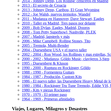
2014 - Johnny Depp, Los Rolling: ceniceros en Madrid
2013 - El secreto de Croacia
2013 - Johnny Depp, Caribou, El Gran Wyoming
2012 - Joe Walsh, nuevos tremolos, Wandré
2011 - Mudanza en Hannover, Dave Stewart, Eagles
2010 - Taller en Madrid, Tres pasos por delante
2009 - Bob Dylan, Eagles, Madrid, Dooros
2008 - Tom Petty Superbowl, Nashville, PLEK
2007 - Madrid, lapsteels y más
2006 - Mike Campbell, Rolling Stones, Tito
2005 - Tremola, Multi-Bender
2004 - Duesenberg USA y el nuevo taller
2002 - 2004 - Ron Wood, los Rollings y mas estrellas, S
2000 - 2002 - Mudanza, Göldo Music, clavijeros 3-Step
1995 - Duesenberg & Kluson
1990 - 2000 - Ruptura en Rockinger, Göldo
1988 - 1990 - Formentera Guitars
1984 - 1987 - Produción, Custom Kits
1986 - El nuevo taller, las Duesenberg Heavy Metal de l
1980 - 1984 - Rockinger Tru Tune Tremolo, Eddie VH
1980 - Kits y piezas Rockinger
1970 - 1979 - El primer paso
1964 - 1969 - Primeras afinidades
Viajes, Lugares, Milagros y Desastres