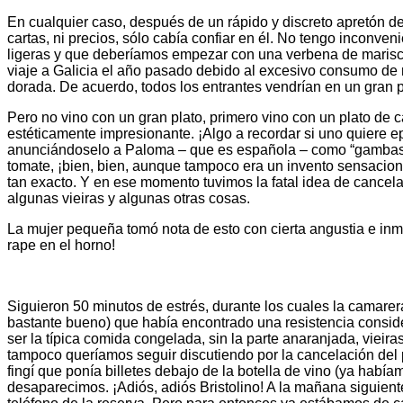
En cualquier caso, después de un rápido y discreto apretón de
cartas, ni precios, sólo cabía confiar en él. No tengo inconve
ligeras y que deberíamos empezar con una verbena de marisco
viaje a Galicia el año pasado debido al excesivo consumo de 
dorada. De acuerdo, todos los entrantes vendrían en un gran p
Pero no vino con un gran plato, primero vino con un plato de
estéticamente impresionante. ¡Algo a recordar si uno quiere e
anunciándoselo a Paloma – que es española – como “gambas a 
tomate, ¡bien, bien, aunque tampoco era un invento sensaciona
tan exacto. Y en ese momento tuvimos la fatal idea de cancel
algunas vieiras y algunas otras cosas.
La mujer pequeña tomó nota de esto con cierta angustia e inm
rape en el horno!
Siguieron 50 minutos de estrés, durante los cuales la camare
bastante bueno) que había encontrado una resistencia consider
ser la típica comida congelada, sin la parte anaranjada, vieir
tampoco queríamos seguir discutiendo por la cancelación del pl
fingí que ponía billetes debajo de la botella de vino (ya hab
desaparecimos. ¡Adiós, adiós Bristolino! A la mañana siguien