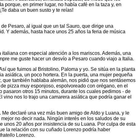
 porque, en primer lugar, no había café en la taza y, en
¡Te daba un buen susto y te reías!
de Pesaro, al igual que un tal Sauro, que dirige una
id. Y además, hasta hace unos 25 años la feria de música
a italiana con especial atención a los mariscos. Además, una
mpre me guste hacer un desvío a Pesaro cuando viajo a Italia.
í que fuimos al Bristolino, Paloma y yo. Se sitúa en la planta
a asiática, un poco hortera. En la puerta, una mujer pequeña
er, que también hablaba alemán, nos pidió que nos sentásemos
o de pizza muy esponjoso, espolvoreado con orégano, en el
 pasaron otros 15 minutos, durante los cuales pedimos - de
vino nos lo trajo una camarera asiática que podría ganar el
. Me declaré una vez más buen amigo de Aldo y Luana, y le
 mejor no decir nada. Ningún interés en los saludos de su
 unos 20 años por insistencia de su Luana. Por culpa de esta
que la relación con su cuñado Lorenzo podría haber
fratello
Lorenzo.