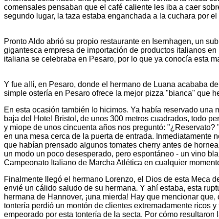
comensales pensaban que el café caliente les iba a caer sobre
segundo lugar, la taza estaba enganchada a la cuchara por el a
Pronto Aldo abrió su propio restaurante en Isernhagen, un sub
gigantesca empresa de importación de productos italianos en
italiana se celebraba en Pesaro, por lo que ya conocía esta m
Y fue allí, en Pesaro, donde el hermano de Luana acababa de a
simple ostería en Pesaro ofrece la mejor pizza "bianca" que h
En esta ocasión también lo hicimos. Ya había reservado una me
baja del Hotel Bristol, de unos 300 metros cuadrados, todo pe
y miope de unos cincuenta años nos preguntó: "¿Reservato? "
en una mesa cerca de la puerta de entrada. Inmediatamente n
que habían prensado algunos tomates cherry antes de hornearl
un modo un poco desesperado, pero espontáneo - un vino blanc
Campeonato Italiano de Marcha Atlética en cualquier moment
Finalmente llegó el hermano Lorenzo, el Dios de esta Meca d
envié un cálido saludo de su hermana. Y ahí estaba, esta rupt
hermana de Hannover, ¡una mierda! Hay que mencionar que, de
tontería perdió un montón de clientes extremadamente ricos y
empeorado por esta tontería de la secta. Por cómo resultaron