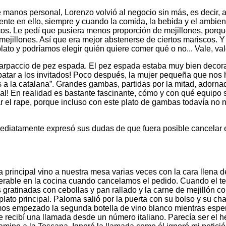
 manos personal, Lorenzo volvió al negocio sin más, es decir, 
niente en ello, siempre y cuando la comida, la bebida y el ambie
s. Le pedí que pusiera menos proporción de mejillones, porque
mejillones. Así que era mejor abstenerse de ciertos mariscos. Y
lato y podríamos elegir quién quiere comer qué o no...
Vale, val
 carpaccio de pez espada. El pez espada estaba muy bien decor
patar a los invitados! Poco después, la mujer pequeña que nos h
la catalana”. Grandes gambas, partidas por la mitad, adornada
l! En realidad es bastante fascinante, cómo y con qué equipo s
ar el rape, porque incluso con este plato de gambas todavía n
ediatamente expresó sus dudas de que fuera posible cancelar el
ra principal vino a nuestra mesa varias veces con la cara llena
able en la cocina cuando cancelamos el pedido. Cuando el tercer
as gratinadas con cebollas y pan rallado y la carne de mejillón
ato principal. Paloma salió por la puerta con su bolso y su cha
íamos empezado la segunda botella de vino blanco mientras esper
te recibí una llamada desde un número italiano. Parecía ser e