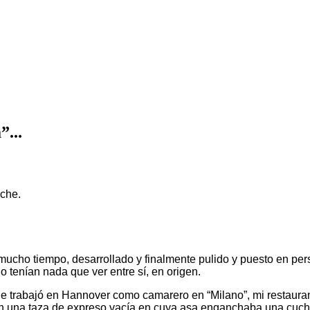
”...
oche.
ucho tiempo, desarrollado y finalmente pulido y puesto en pe
o tenían nada que ver entre sí, en origen.
 trabajó en Hannover como camarero en “Milano”, mi restaurante 
 una taza de expreso vacía en cuya asa enganchaba una cuchari