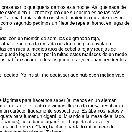
a presentar lo que quería darnos esta noche. Así que nada de
nte estén bien. El chef explicó que su cocina es de las más
 Paloma había sufrido un shock proteínico durante nuestro
 como segundo pedimos un filete de rape al horno, en lugar de
e.
ado, con un montón de semillas de granada roja,
abía atendido a la entrada nos trajo un plato ovalado,
s con rúcula, medios aros de cebolla roja y rodajas de
e puede lograr partir por la mitad estos mariscos de un modo
o nos habían sacado todos los primeros. Quedaban pendientes
 pedido. Yo insistí, ¡no podía ser que hubiesen metido ya el
 de lágrimas para hacernos saber (al menos en un alemán
 entrante, el plato de vieiras, llegó a la mesa, resultaron
 con un carácter ligeramente sospechoso. Estábamos hartos y
queta para fumar un cigarrillo. Mirando a la mesa de al lado,
ábamos), fui al baño, agarré mi chaqueta al volver, y
l hermano Lorenzo. Claro, habían guardado mi número de