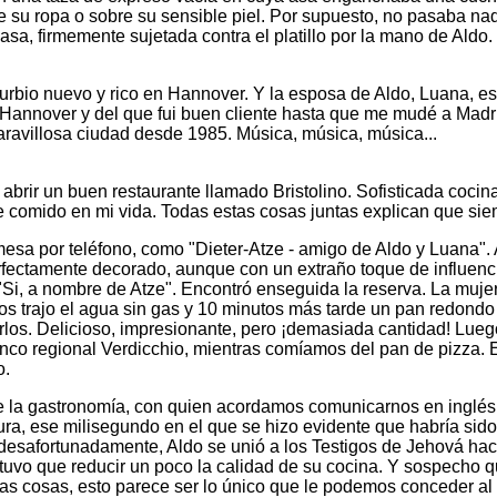
 su ropa o sobre su sensible piel. Por supuesto, no pasaba nada
sa, firmemente sujetada contra el platillo por la mano de Aldo. 
urbio nuevo y rico en Hannover. Y la esposa de Aldo, Luana, es 
 Hannover y del que fui buen cliente hasta que me mudé a Madr
aravillosa ciudad desde 1985. Música, música, música...
brir un buen restaurante llamado Bristolino. Sofisticada cocin
e comido en mi vida. Todas estas cosas juntas explican que sie
sa por teléfono, como "Dieter-Atze - amigo de Aldo y Luana". As
rfectamente decorado, aunque con un extraño toque de influenci
Si, a nombre de Atze". Encontró enseguida la reserva. La muj
os trajo el agua sin gas y 10 minutos más tarde un pan redond
os. Delicioso, impresionante, pero ¡demasiada cantidad! Luego
o regional Verdicchio, mientras comíamos del pan de pizza. El 
o.
e la gastronomía, con quien acordamos comunicarnos en inglés
ura, ese milisegundo en el que se hizo evidente que habría sido
safortunadamente, Aldo se unió a los Testigos de Jehová hace
 tuvo que reducir un poco la calidad de su cocina. Y sospecho 
 las cosas, esto parece ser lo único que le podemos conceder al