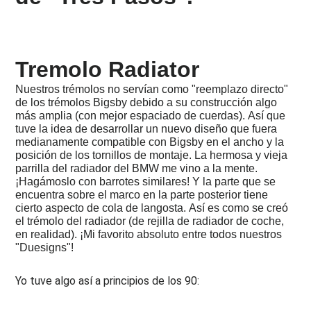
novela
2025
-
12
problemas
Tremolo Radiator
con
los
Nuestros trémolos no servían como "reemplazo directo"
cabezales
de los trémolos Bigsby debido a su construcción algo
de
más amplia (con mejor espaciado de cuerdas). Así que
ducha
tuve la idea de desarrollar un nuevo diseño que fuera
medianamente compatible con Bigsby en el ancho y la
2025
posición de los tornillos de montaje. La hermosa y vieja
-
10
parrilla del radiador del BMW me vino a la mente.
Valentía
¡Hagámoslo con barrotes similares! Y la parte que se
civil
encuentra sobre el marco en la parte posterior tiene
cierto aspecto de cola de langosta. Así es como se creó
2025
el trémolo del radiador (de rejilla de radiador de coche,
-
en realidad). ¡Mi favorito absoluto entre todos nuestros
La
"Duesigns"!
melancolía
de
un
Yo tuve algo así a principios de los 90:
hombre
mayor...