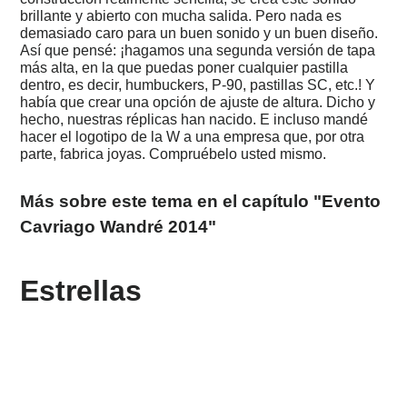
Argentina
brillante y abierto con mucha salida. Pero nada es
-
demasiado caro para un buen sonido y un buen diseño.
Buenos
Así que pensé: ¡hagamos una segunda versión de tapa
Aires,
más alta, en la que puedas poner cualquier pastilla
Chile
dentro, es decir, humbuckers, P-90, pastillas SC, etc.! Y
&
había que crear una opción de ajuste de altura. Dicho y
Iguazu
hecho, nuestras réplicas han nacido. E incluso mandé
2007
hacer el logotipo de la W a una empresa que, por otra
-
parte, fabrica joyas. Compruébelo usted mismo.
Belchite
-
muy
Más sobre este tema en el capítulo "Evento
místico
Cavriago Wandré 2014"
2006
-
El
Estrellas
futuro
de
Formentera
2002
-
Dockside
Studio