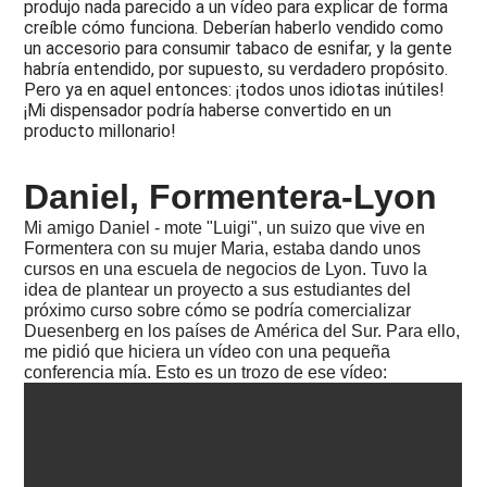
el
produjo nada parecido a un vídeo para explicar de forma
nuevo
creíble cómo funciona. Deberían haberlo vendido como
taller
un accesorio para consumir tabaco de esnifar, y la gente
habría entendido, por supuesto, su verdadero propósito.
2002
Pero ya en aquel entonces: ¡todos unos idiotas inútiles!
-
2004
¡Mi dispensador podría haberse convertido en un
-
producto millonario!
Ron
Wood,
los
Daniel, Formentera-Lyon
Rollings
y
Mi amigo Daniel - mote "Luigi", un suizo que vive en
mas
Formentera con su mujer Maria, estaba dando unos
estrellas,
cursos en una escuela de negocios de Lyon. Tuvo la
Soave
idea de plantear un proyecto a sus estudiantes del
próximo curso sobre cómo se podría comercializar
2000
-
Duesenberg en los países de América del Sur. Para ello,
2002
me pidió que hiciera un vídeo con una pequeña
-
conferencia mía. Esto es un trozo de ese vídeo:
Mudanza,
Göldo
Music,
clavijeros
3-
Step