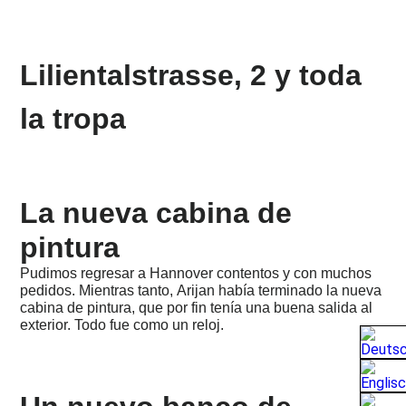
esperanza!
2024
-
Lilientalstrasse, 2 y toda
Un
pronóstico
oscuro
la tropa
...
2023
-
Nuevas
mentiras,
La nueva cabina de
prohibiciones
y
pintura
órdenes
...
Pudimos regresar a Hannover contentos y con muchos
2022
pedidos. Mientras tanto, Arijan había terminado la nueva
-
cabina de pintura, que por fin tenía una buena salida al
¿Qué
exterior. Todo fue como un reloj.
pasará?
2021
-
Un