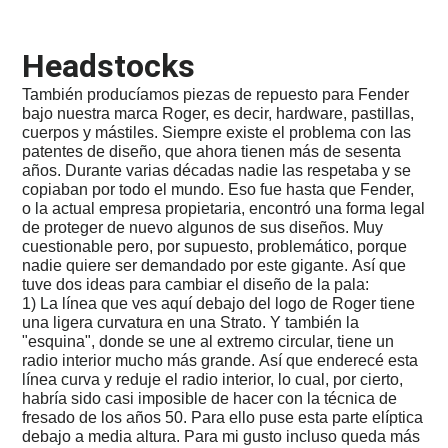
2025
-
Trump
Headstocks
y
sus
También producíamos piezas de repuesto para Fender
aranceles...
bajo nuestra marca Roger, es decir, hardware, pastillas,
2025
cuerpos y mástiles. Siempre existe el problema con las
-
patentes de diseño, que ahora tienen más de sesenta
La
años. Durante varias décadas nadie las respetaba y se
situación
copiaban por todo el mundo. Eso fue hasta que Fender,
mundial
o la actual empresa propietaria, encontró una forma legal
de proteger de nuevo algunos de sus diseños. Muy
2024-
cuestionable pero, por supuesto, problemático, porque
08
Azores
nadie quiere ser demandado por este gigante. Así que
tuve dos ideas para cambiar el diseño de la pala:
2024
1) La línea que ves aquí debajo del logo de Roger tiene
-
una ligera curvatura en una Strato. Y también la
Religiones
"esquina", donde se une al extremo circular, tiene un
y
radio interior mucho más grande. Así que enderecé esta
actualidad
línea curva y reduje el radio interior, lo cual, por cierto,
...
habría sido casi imposible de hacer con la técnica de
2024-
fresado de los años 50. Para ello puse esta parte elíptica
04
debajo a media altura. Para mi gusto incluso queda más