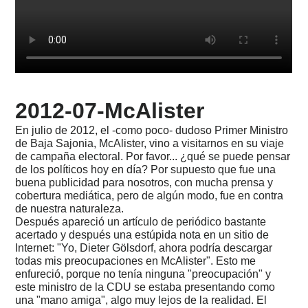
1995
-
Duesenberg
&
Kluson
1990
-
2012-07-McAlister
2000
-
En julio de 2012, el -como poco- dudoso Primer Ministro
Ruptura
de Baja Sajonia, McAlister, vino a visitarnos en su viaje
en
de campaña electoral. Por favor... ¿qué se puede pensar
Rockinger,
Göldo
de los políticos hoy en día? Por supuesto que fue una
buena publicidad para nosotros, con mucha prensa y
1988
cobertura mediática, pero de algún modo, fue en contra
-
de nuestra naturaleza.
1990
Después apareció un artículo de periódico bastante
-
acertado y después una estúpida nota en un sitio de
Formentera
Internet: "Yo, Dieter Gölsdorf, ahora podría descargar
Guitars
todas mis preocupaciones en McAlister". Esto me
1984
enfureció, porque no tenía ninguna "preocupación" y
-
este ministro de la CDU se estaba presentando como
1987
una "mano amiga", algo muy lejos de la realidad. El