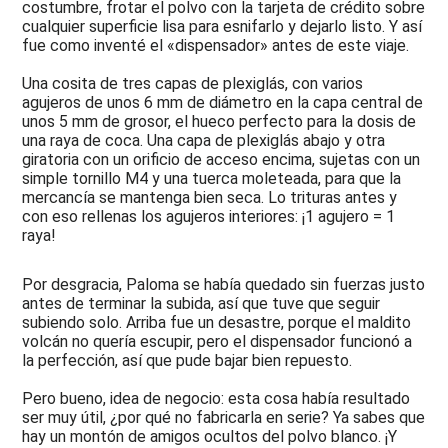
costumbre, frotar el polvo con la tarjeta de crédito sobre
2010
cualquier superficie lisa para esnifarlo y dejarlo listo. Y así
-
fue como inventé el «dispensador» antes de este viaje.
Taller
en
Una cosita de tres capas de plexiglás, con varios
Madrid,
agujeros de unos 6 mm de diámetro en la capa central de
Tres
pasos
unos 5 mm de grosor, el hueco perfecto para la dosis de
por
una raya de coca. Una capa de plexiglás abajo y otra
delante
giratoria con un orificio de acceso encima, sujetas con un
simple tornillo M4 y una tuerca moleteada, para que la
2009
mercancía se mantenga bien seca. Lo trituras antes y
-
con eso rellenas los agujeros interiores: ¡1 agujero = 1
Bob
raya!
Dylan,
Eagles,
Madrid,
Por desgracia, Paloma se había quedado sin fuerzas justo
Dooros
antes de terminar la subida, así que tuve que seguir
subiendo solo. Arriba fue un desastre, porque el maldito
2008
-
volcán no quería escupir, pero el dispensador funcionó a
Tom
la perfección, así que pude bajar bien repuesto.
Petty
Superbowl,
Pero bueno, idea de negocio: esta cosa había resultado
Nashville,
ser muy útil, ¿por qué no fabricarla en serie? Ya sabes que
PLEK
hay un montón de amigos ocultos del polvo blanco. ¡Y