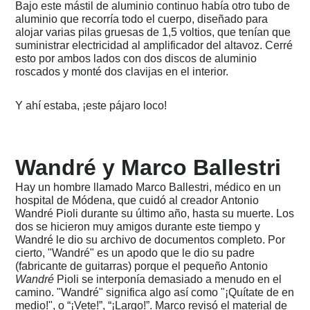
2015
Bajo este mástil de aluminio continuo había otro tubo de
-
aluminio que recorría todo el cuerpo, diseñado para
Álex
alojar varias pilas gruesas de 1,5 voltios, que tenían que
De
suministrar electricidad al amplificador del altavoz. Cerré
La
esto por ambos lados con dos discos de aluminio
Iglesia
roscados y monté dos clavijas en el interior.
-
Las
brujas
Y ahí estaba, ¡este pájaro loco!
de
Zurragamurdi
2015
-
Wandré y Marco Ballestri
Una
carta
Hay un hombre llamado Marco Ballestri, médico en un
de
hospital de Módena, que cuidó al creador Antonio
odio
Wandré Pioli durante su último año, hasta su muerte. Los
a
dos se hicieron muy amigos durante este tiempo y
un
tailler
Wandré le dio su archivo de documentos completo. Por
de
cierto, "Wandré" es un apodo que le dio su padre
coches
(fabricante de guitarras) porque el pequeño Antonio
Wandré
Pioli se interponía demasiado a menudo en el
2015
camino. "Wandré" significa algo así como "¡Quítate de en
-
medio!", o “¡Vete!”, “¡Largo!”. Marco revisó el material de
Los