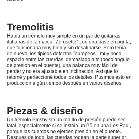
VH,
USA
1980
-
Tremolitis
Kits
y
Había un trémolo muy simple en un par de guitarras
piezas
italianas de la marca "Zerosette" con una base en punta,
Rockinger
que funcionaba muy bien y sin desafinarse. Pero tenía,
de nuevo, los típicos defectos "europeos": muy poco
1970
espacio entre las cuerdas, demasiado alto (poco ángulo
-
1979
de presión en el puente), una palanca muy fácil de
-
perder y no era ajustable en inclinación. Así que lo
El
retomé y perfeccioné todos los detalles. Pusimos esto en
primer
producción algún tiempo después en varios diseños.
paso
1964
-
1969
Piezas & diseño
-
Primeras
Un trémolo Bigsby sin un rodillo de presión puede ser
afinidades
fatal, especialmente si se instala un B5 en una Les Paul,
porque las cuerdas no ejercen presión en el puente.
Viajes,
Después de todo, las cuerdas rodean la parte superior