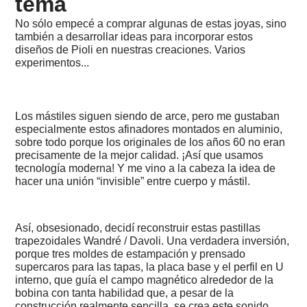
tema
-
Underberg
No sólo empecé a comprar algunas de estas joyas, sino
-
también a desarrollar ideas para incorporar estos
un
diseños de Pioli en nuestras creaciones. Varios
buen
consejo
experimentos...
2012
-
1999
Los mástiles siguen siendo de arce, pero me gustaban
-
especialmente estos afinadores montados en aluminio,
Stromboli
sobre todo porque los originales de los años 60 no eran
Trekking
precisamente de la mejor calidad. ¡Así que usamos
2012
tecnología moderna! Y me vino a la cabeza la idea de
-
hacer una unión “invisible” entre cuerpo y mástil.
Italia
-
Pesaro
-
Así, obsesionado, decidí reconstruir estas pastillas
Haciendo
trapezoidales Wandré / Davoli. Una verdadera inversión,
un
porque tres moldes de estampación y prensado
“simpa”...
supercaros para las tapas, la placa base y el perfil en U
interno, que guía el campo magnético alrededor de la
2011
bobina con tanta habilidad que, a pesar de la
-
Noviembre,
construcción realmente sencilla, se crea este sonido