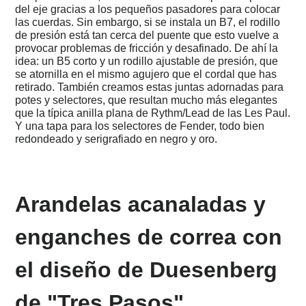
Lugares,
del eje gracias a los pequeños pasadores para colocar
Milagros
las cuerdas. Sin embargo, si se instala un B7, el rodillo
de presión está tan cerca del puente que esto vuelve a
y
provocar problemas de fricción y desafinado. De ahí la
Desastres
idea: un B5 corto y un rodillo ajustable de presión, que
se atornilla en el mismo agujero que el cordal que has
2026
retirado. También creamos estas juntas adornadas para
-
potes y selectores, que resultan mucho más elegantes
Cocinar
que la típica anilla plana de Rythm/Lead de las Les Paul.
con
Dieter
Y una tapa para los selectores de Fender, todo bien
redondeado y serigrafiado en negro y oro.
Pánico
y
locura
en
Formentera
Arandelas acanaladas y
-
unas
paginas
enganches de correa con
Fiebre
de
el diseño de Duesenberg
Formentera
-
de "Tres Pasos".
una