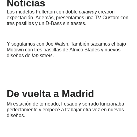
Noticias
Trem
Los modelos Fullerton con doble
cutaway
crearon
2017
expectación. Además, presentamos una TV-Custom con
-
tres pastillas y un D-Bass sin trastes.
Trans-
Neutrola,
Phonic,
'54-
Y seguíamos con Joe Walsh. También sacamos el bajo
Tunamatic,
Motown con tres pastillas de Alnico Blades y nuevos
Cádiz
diseños de
lap steels
.
2016
-
Alice
Cooper,
Robbie
Krieger,
De vuelta a Madrid
Paloma
&
Obama
Mi estación de torneado, fresado y serrado funcionaba
perfectamente y empecé a trabajar otra vez en nuevos
2015
diseños.
-
Julia,
Rusty
Steel,