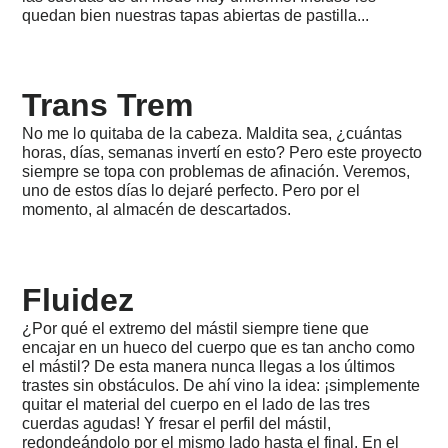
2022-
quedan bien nuestras tapas abiertas de pastilla...
12-
Palermo,
Sicilia
2022
Trans Trem
-
Lanzarote,
No me lo quitaba de la cabeza. Maldita sea, ¿cuántas
La
horas, días, semanas invertí en esto? Pero este proyecto
Graciosa
&
siempre se topa con problemas de afinación. Veremos,
La
uno de estos días lo dejaré perfecto. Pero por el
Gomera
momento, al almacén de descartados.
2021
-
Peces
de
Fluidez
papel
¿Por qué el extremo del mástil siempre tiene que
2020
encajar en un hueco del cuerpo que es tan ancho como
-
el mástil? De esta manera nunca llegas a los últimos
Ya
trastes sin obstáculos. De ahí vino la idea: ¡simplemente
existe
quitar el material del cuerpo en el lado de las tres
-
cuerdas agudas! Y fresar el perfil del mástil,
Un
invento
redondeándolo por el mismo lado hasta el final. En el