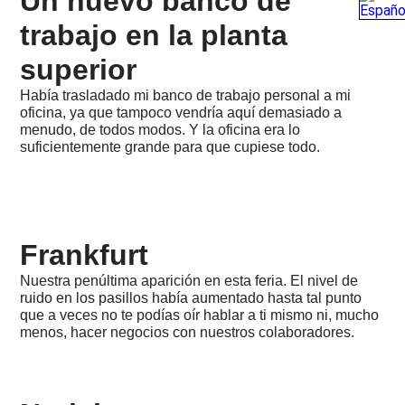
Un nuevo banco de
año
extraño
trabajo en la planta
2020
superior
-
Hernia,
Coronavirus,
Había trasladado mi banco de trabajo personal a mi
Hollow
oficina, ya que tampoco vendría aquí demasiado a
Skai
menudo, de todos modos. Y la oficina era lo
suficientemente grande para que cupiese todo.
2019
-
Mudanza
a
Cádiz,
Split-
Frankfurt
Kings
2018
Nuestra penúltima aparición en esta feria. El nivel de
-
ruido en los pasillos había aumentado hasta tal punto
Göldo
que a veces no te podías oír hablar a ti mismo ni, mucho
en
menos, hacer negocios con nuestros colaboradores.
el
NAMM,
Dropkick
Murphys,
JM-