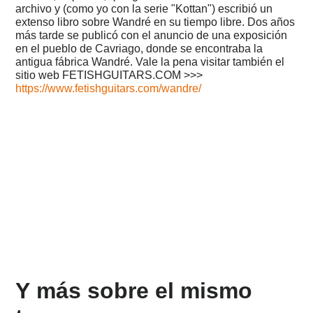
archivo y (como yo con la serie "Kottan") escribió un
buenos
extenso libro sobre Wandré en su tiempo libre. Dos años
consejos
del
más tarde se publicó con el anuncio de una exposición
Dpto.
en el pueblo de Cavriago, donde se encontraba la
Dieter
antigua fábrica Wandré. Vale la pena visitar también el
-
sitio web FETISHGUITARS.COM >>>
AUDI
https://www.fetishguitars.com/wandre/
2015
-
Horror
en
Niza,
o
el
fin
de
una
vieja
amistad
2014
-
Mexico
Y más sobre el mismo
2013