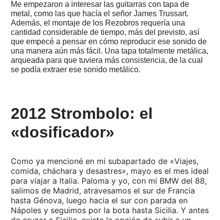
más
Me empezaron a interesar las guitarras con tapa de
trémolos
metal, como las que hacía el señor James Trussart.
Además, el montaje de los Rezobros requería una
2014
cantidad considerable de tiempo, más del previsto, así
-
que empecé a pensar en cómo reproducir ese sonido de
Exposición
una manera aún más fácil. Una tapa totalmente metálica,
de
Wandré
arqueada para que tuviera más consistencia, de la cual
en
se podía extraer ese sonido metálico.
Cavriago
2014
-
2012 Strombolo: el
Johnny
Depp,
Los
«dosificador»
Rolling:
ceniceros
en
Madrid
Como ya mencioné en mi subapartado de «Viajes,
comida, cháchara y desastres», mayo es el mes ideal
2013
para viajar a Italia. Paloma y yo, con mi BMW del 88,
-
salimos de Madrid, atravesamos el sur de Francia
El
hasta Génova, luego hacia el sur con parada en
secreto
de
Nápoles y seguimos por la bota hasta Sicilia. Y antes
Croacia
de cruzar a Sicilia, existe la opción de subir a un