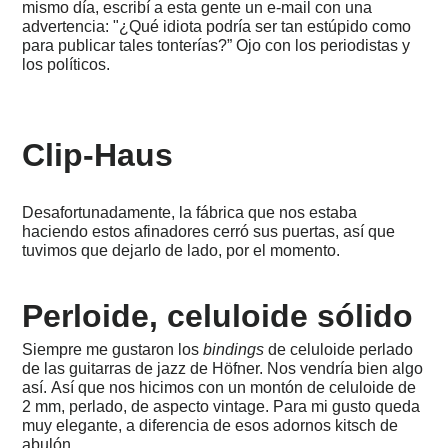
-
mismo día, escribí a esta gente un e-mail con una
Produción,
advertencia: "¿Qué idiota podría ser tan estúpido como
Custom
para publicar tales tonterías?” Ojo con los periodistas y
Kits
los políticos.
1986
-
El
nuevo
Clip-Haus
taller,
las
Duesenberg
Heavy
Desafortunadamente, la fábrica que nos estaba
Metal
haciendo estos afinadores cerró sus puertas, así que
de
tuvimos que dejarlo de lado, por el momento.
los
80
1980
Perloide, celuloide sólido
-
1984
Siempre me gustaron los
bindings
de celuloide perlado
-
de las guitarras de jazz de Höfner. Nos vendría bien algo
Rockinger
Tru
así. Así que nos hicimos con un montón de celuloide de
Tune
2 mm, perlado, de aspecto vintage. Para mi gusto queda
Tremolo,
muy elegante, a diferencia de esos adornos kitsch de
Eddie
abulón.