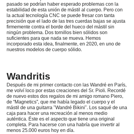
inútil
pasado se podrían haber esperado problemas con la
estabilidad de esta unión de mástil al cuerpo. Pero con
2020
la actual tecnología CNC se puede fresar con tanta
-
precisión que el lado de las tres cuerdas bajas se ajusta
Fascismo
firmemente contra el borde del hueco del mástil sin
en
ningún problema. Dos tornillos bien sólidos son
España
suficientes para que nada se mueva. Hemos
2020
incorporado esta idea, finalmente, en 2020, en uno de
-
nuestros modelos de cuerpo sólido.
El
fin
de
otra
amistad
Wandritis
Diseños
Después de mi primer contacto con las Wandré en París,
que
me volví loco por estas creaciones del Sr. Pioli. Recordé
me
de nuevo estos dos regalos de mi amigo romano Piero,
gustan
de “Magnetics”, que me había legado el cuerpo y el
mucho...
mástil de una guitarra "Wandré Bikini". Los saqué de una
caja para hacer una recreación al menos medio
2020
-
auténtica. Éste es el aspecto que tiene una original
Narcotrafico
completa. Para hacerse con una habría que invertir al
en
menos 25.000 euros hoy en día.