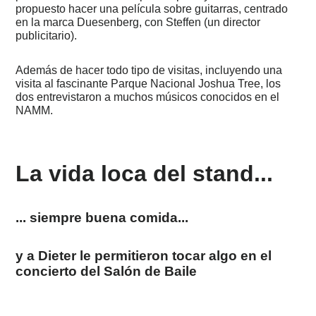
Diseño
propuesto hacer una película sobre guitarras, centrado
y
en la marca Duesenberg, con Steffen (un director
desarrollo
publicitario).
en
un
vistazo
Además de hacer todo tipo de visitas, incluyendo una
visita al fascinante Parque Nacional Joshua Tree, los
2026
dos entrevistaron a muchos músicos conocidos en el
-
NAMM.
07
-
Chat
GPT
sobre
La vida loca del stand...
Dieter
2026
-
... siempre buena comida...
¿Qué
va
a
pasar?
y a Dieter le permitieron tocar algo en el
concierto del Salón de Baile
2025
-
¡Apenas
queda