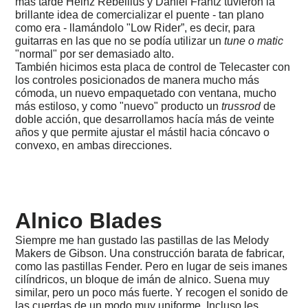
más tarde Heinz Rebellius y Daniel Frantz tuvieron la
2023
brillante idea de comercializar el puente - tan plano
-
como era - llamándolo "Low Rider”, es decir, para
08
guitarras en las que no se podía utilizar un
tune o matic
-
Sudafrica,
"normal" por ser demasiado alto.
Santa
También hicimos esta placa de control de Telecaster con
Lucia
los controles posicionados de manera mucho más
cómoda, un nuevo empaquetado con ventana, mucho
2023
más estiloso, y como "nuevo" producto un
trussrod
de
-
doble acción, que desarrollamos hacía más de veinte
08
años y que permite ajustar el mástil hacia cóncavo o
-
convexo, en ambas direcciones.
Sudafrica,
Krueger
2022
Noviembre:
H-
Alnico Blades
106
o
"La
Siempre me han gustado las pastillas de las Melody
mejor
Makers de Gibson. Una construcción barata de fabricar,
manera
como las pastillas Fender. Pero en lugar de seis imanes
de
cilíndricos, un bloque de imán de alnico. Suena muy
joderse".
similar, pero un poco más fuerte. Y recogen el sonido de
las cuerdas de un modo muy uniforme. Incluso les