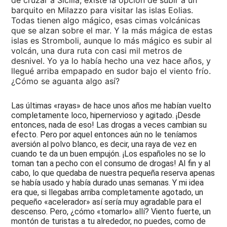
barquito en Milazzo para visitar las islas Eolias.
2013
Todas tienen algo mágico, esas cimas volcánicas
-
que se alzan sobre el mar. Y la más mágica de estas
Johnny
Depp,
islas es Stromboli, aunque lo más mágico es subir al
Caribou,
volcán, una dura ruta con casi mil metros de
El
desnivel. Yo ya lo había hecho una vez hace años, y
Gran
llegué arriba empapado en sudor bajo el viento frío.
Wyoming
¿Cómo se aguanta algo así?
2012
-
Las últimas «rayas» de hace unos años me habían vuelto
Joe
completamente loco, hipernervioso y agitado. ¡Desde
Walsh,
entonces, nada de eso! Las drogas a veces cambian su
nuevos
tremolos,
efecto. Pero por aquel entonces aún no le teníamos
Wandré
aversión al polvo blanco, es decir, una raya de vez en
cuando te da un buen empujón. ¡Los españoles no se lo
2011
toman tan a pecho con el consumo de drogas! Al fin y al
-
cabo, lo que quedaba de nuestra pequeña reserva apenas
Mudanza
se había usado y había durado unas semanas. Y mi idea
en
era que, si llegabas arriba completamente agotado, un
Hannover,
pequeño «acelerador» así sería muy agradable para el
Dave
Stewart,
descenso. Pero, ¿cómo «tomarlo» allí? Viento fuerte, un
Eagles
montón de turistas a tu alrededor, no puedes, como de