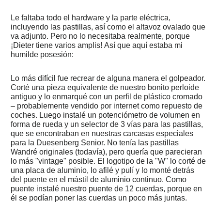
Alicante?
2019
Le faltaba todo el hardware y la parte eléctrica,
-
incluyendo las pastillas, así como el altavoz ovalado que
Un
va adjunto. Pero no lo necesitaba realmente, porque
robo
¡Dieter tiene varios amplis! Así que aquí estaba mi
donde
humilde posesión:
Pablo
Carbonell
Lo más difícil fue recrear de alguna manera el golpeador.
2019
Corté una pieza equivalente de nuestro bonito perloide
-
antiguo y lo enmarqué con un perfil de plástico cromado
David
– probablemente vendido por internet como repuesto de
Hollestelle
(guitarrista
coches. Luego instalé un potenciómetro de volumen en
de
forma de rueda y un selector de 3 vías para las pastillas,
Herman
que se encontraban en nuestras carcasas especiales
Brood)
para la Duesenberg Senior. No tenía las pastillas
Wandré originales (todavía), pero quería que parecieran
2015
lo más "vintage" posible. El logotipo de la "W" lo corté de
-
una placa de aluminio, lo afilé y pulí y lo monté detrás
Fin
del puente en el mástil de aluminio continuo. Como
de
una
puente instalé nuestro puente de 12 cuerdas, porque en
amistad
él se podían poner las cuerdas un poco más juntas.
vieja