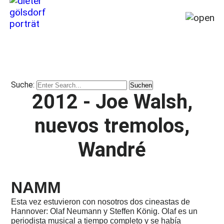
Inicio
MI
Historia
Suche:
de
2012 - Joe Walsh,
1964
hasta
nuevos tremolos,
hoy
(2026)
Wandré
Prefacio
del
autor
NAMM
Prólogo
de
Esta vez estuvieron con nosotros dos cineastas de
Heinz
Rebellius
Hannover: Olaf Neumann y Steffen König. Olaf es un
periodista musical a tiempo completo y se había