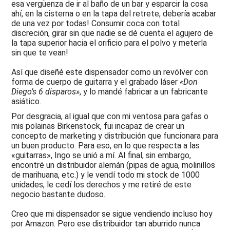
esa vergüenza de ir al baño de un bar y esparcir la cosa
2007
ahí, en la cisterna o en la tapa del retrete, debería acabar
-
Madrid,
de una vez por todas! Consumir coca con total
lapsteels
discreción, girar sin que nadie se dé cuenta el agujero de
y
la tapa superior hacia el orificio para el polvo y meterla
más
sin que te vean!
2006
Así que diseñé este dispensador como un revólver con
-
forma de cuerpo de guitarra y el grabado láser
«Don
Mike
Diego’s 6 disparos»
, y lo mandé fabricar a un fabricante
Campbell,
Rolling
asiático.
Stones,
Por desgracia, al igual que con mi ventosa para gafas o
Tito
mis polainas Birkenstock, fui incapaz de crear un
2005
concepto de marketing y distribución que funcionara para
-
un buen producto. Para eso, en lo que respecta a las
Tremola,
«guitarras», Ingo se unió a mí. Al final, sin embargo,
Multi-
encontré un distribuidor alemán (pipas de agua, molinillos
Bender
de marihuana, etc.) y le vendí todo mi stock de 1000
unidades, le cedí los derechos y me retiré de este
2004
negocio bastante dudoso.
-
Duesenberg
USA
Creo que mi dispensador se sigue vendiendo incluso hoy
y
por Amazon. Pero ese distribuidor tan aburrido nunca