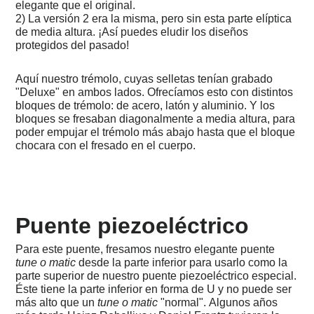
-
elegante que el original.
Sevilla,
2) La versión 2 era la misma, pero sin esta parte elíptica
Copa
de media altura. ¡Así puedes eludir los diseños
del
protegidos del pasado!
Rey
-
Bilbao
Aquí nuestro trémolo, cuyas selletas tenían grabado
vs.
"Deluxe" en ambos lados. Ofrecíamos esto con distintos
Mallorca
bloques de trémolo: de acero, latón y aluminio. Y los
bloques se fresaban diagonalmente a media altura, para
2023
-
poder empujar el trémolo más abajo hasta que el bloque
08
chocara con el fresado en el cuerpo.
-
Costa
Salvaje,
Sudafrica
2023
Puente piezoeléctrico
-
08
Para este puente, fresamos nuestro elegante puente
-
Ciudad
tune o matic
desde la parte inferior para usarlo como la
de
parte superior de nuestro puente piezoeléctrico especial.
Cabo,
Éste tiene la parte inferior en forma de U y no puede ser
Sudafrica
más alto que un
tune o matic
"normal". Algunos años