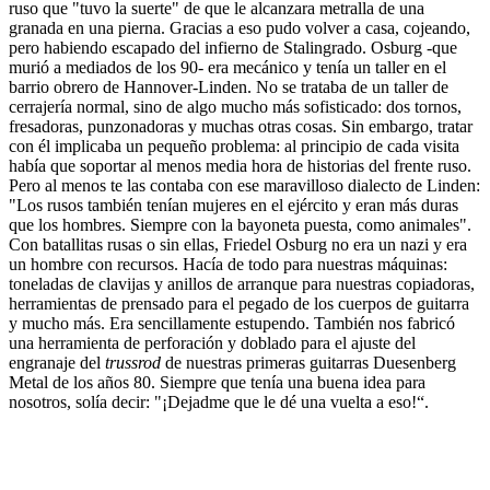
ruso que "tuvo la suerte" de que le alcanzara metralla de una
granada en una pierna. Gracias a eso pudo volver a casa, cojeando,
pero habiendo escapado del infierno de Stalingrado. Osburg -que
murió a mediados de los 90- era mecánico y tenía un taller en el
barrio obrero de Hannover-Linden. No se trataba de un taller de
cerrajería normal, sino de algo mucho más sofisticado: dos tornos,
fresadoras, punzonadoras y muchas otras cosas. Sin embargo, tratar
con él implicaba un pequeño problema: al principio de cada visita
había que soportar al menos media hora de historias del frente ruso.
Pero al menos te las contaba con ese maravilloso dialecto de Linden:
"Los rusos también tenían mujeres en el ejército y eran más duras
que los hombres. Siempre con la bayoneta puesta, como animales".
Con batallitas rusas o sin ellas, Friedel Osburg no era un nazi y era
un hombre con recursos. Hacía de todo para nuestras máquinas:
toneladas de clavijas y anillos de arranque para nuestras copiadoras,
herramientas de prensado para el pegado de los cuerpos de guitarra
y mucho más. Era sencillamente estupendo. También nos fabricó
una herramienta de perforación y doblado para el ajuste del
engranaje del
trussrod
de nuestras primeras guitarras Duesenberg
Metal de los años 80. Siempre que tenía una buena idea para
nosotros, solía decir: "¡Dejadme que le dé una vuelta a eso!“.