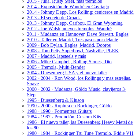
2015 - Julia, Rusty Steel, más trémolos
2014 - Exposición de Wandré en Cavriago
2014 - Johnny Depp, Los Rolling: ceniceros en Madrid
2013 - El secreto de Croacia
2013 - Johnny Depp, Caribou, El Gran Wyoming
2012 - Joe Walsh, nuevos tremolos, Wandré
2011 - Mudanza en Hannover, Dave Stewart, Eagles
2010 - Taller en Madrid, Tres pasos por delante
2009 - Bob Dylan, Eagles, Madrid, Dooros
2008 - Tom Petty Superbowl, Nashville, PLEK
2007 - Madrid, lapsteels y más
2006 - Mike Campbell, Rolling Stones, Tito
2005 - Tremola, Multi-Bender
2004 - Duesenberg USA y el nuevo taller
2002 - 2004 - Ron Wood, los Rollings y mas estrellas,
Soave
2000 - 2002 - Mudanza, Göldo Music, clavijeros 3-
Step
1995 - Duesenberg & Kluson
1990 - 2000 - Ruptura en Rockinger, Göldo
1988 - 1990 - Formentera Guitars
1984 - 1987 - Produción, Custom Kits
1986 - El nuevo taller, las Duesenberg Heavy Metal de
los 80
1980 - 1984 - Rockinger Tru Tune Tremolo, Eddie VH,