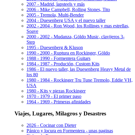
2007 - Madrid, lapsteels y más
2006 - Mike Campbell, Rolling Stones, Tito
2005 - Tremola, Multi-Bender
2004 - Duesenberg USA y el nuevo taller
2002 - 2004 - Ron Wood, los Rollings y mas estrellas,
Soave
2000 - 2002 - Mudanza, Göldo Music, clavijeros 3-
Step
1995 - Duesenberg & Kluson
1990 - 2000 - Ruptura en Rockinger, Göldo
1988 - 1990 - Formentera Guitars
1984 - 1987 - Produción, Custom Kits
1986 - El nuevo taller, las Duesenberg Heavy Metal de
los 80
1980 - 1984 - Rockinger Tru Tune Tremolo, Eddie VH,
USA
1980 - Kits y piezas Rockinger
1970 - 1979 - El primer paso
1964 - 1969 - Primeras afinidades
Viajes, Lugares, Milagros y Desastres
2026 - Cocinar con Dieter
Pánico y locura en Formentera - unas paginas