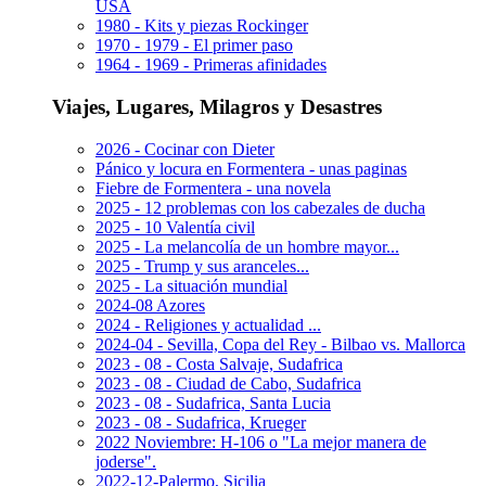
USA
1980 - Kits y piezas Rockinger
1970 - 1979 - El primer paso
1964 - 1969 - Primeras afinidades
Viajes, Lugares, Milagros y Desastres
2026 - Cocinar con Dieter
Pánico y locura en Formentera - unas paginas
Fiebre de Formentera - una novela
2025 - 12 problemas con los cabezales de ducha
2025 - 10 Valentía civil
2025 - La melancolía de un hombre mayor...
2025 - Trump y sus aranceles...
2025 - La situación mundial
2024-08 Azores
2024 - Religiones y actualidad ...
2024-04 - Sevilla, Copa del Rey - Bilbao vs. Mallorca
2023 - 08 - Costa Salvaje, Sudafrica
2023 - 08 - Ciudad de Cabo, Sudafrica
2023 - 08 - Sudafrica, Santa Lucia
2023 - 08 - Sudafrica, Krueger
2022 Noviembre: H-106 o "La mejor manera de
joderse".
2022-12-Palermo, Sicilia