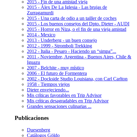
2015 - Fin de una amistad vieja
2015 - Álex De La Iglesia - Las brujas de
Zurragamurdi
2015 - Una carta de odio a un tailler de coches
2015 - Los buenos consejos del Dpto. Dieter - AUDI
2015 - Horror en Niza, o el fin de una vieja amistad
2014 - Mexico
2013 - Underberg - un buen consejo
2012 - 1999 - Stromboli Trekking
2012 - Italia - Pesaro - Haciendo un “simpa”...
2011 - Noviembre, Argentina - Buenos Aires, Chile &
Iguazu
2007 - Belchite - muy místico
2006 - El futuro de Formentera
2002 - Dockside Studio Louisiana, con Carl Carlton
1958 - Tiempos viejos
Dieter envejeciendo...
Mis críticas favorables en Trip Advisor
Mis críticas desagradables en Trip Advisor
Grandes sensaciones culinarias ...
Publicaciones
Duesenberg
Catálogos Göldo