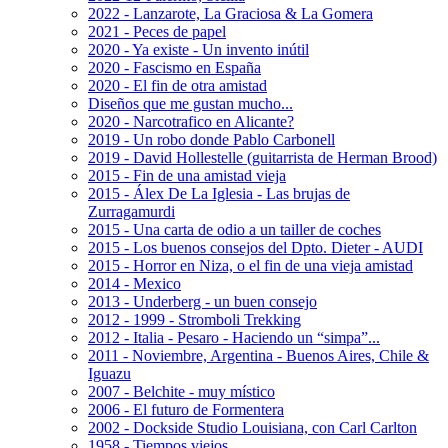
2022 - Lanzarote, La Graciosa & La Gomera
2021 - Peces de papel
2020 - Ya existe - Un invento inútil
2020 - Fascismo en España
2020 - El fin de otra amistad
Diseños que me gustan mucho...
2020 - Narcotrafico en Alicante?
2019 - Un robo donde Pablo Carbonell
2019 - David Hollestelle (guitarrista de Herman Brood)
2015 - Fin de una amistad vieja
2015 - Álex De La Iglesia - Las brujas de
Zurragamurdi
2015 - Una carta de odio a un tailler de coches
2015 - Los buenos consejos del Dpto. Dieter - AUDI
2015 - Horror en Niza, o el fin de una vieja amistad
2014 - Mexico
2013 - Underberg - un buen consejo
2012 - 1999 - Stromboli Trekking
2012 - Italia - Pesaro - Haciendo un “simpa”...
2011 - Noviembre, Argentina - Buenos Aires, Chile &
Iguazu
2007 - Belchite - muy místico
2006 - El futuro de Formentera
2002 - Dockside Studio Louisiana, con Carl Carlton
1958 - Tiempos viejos