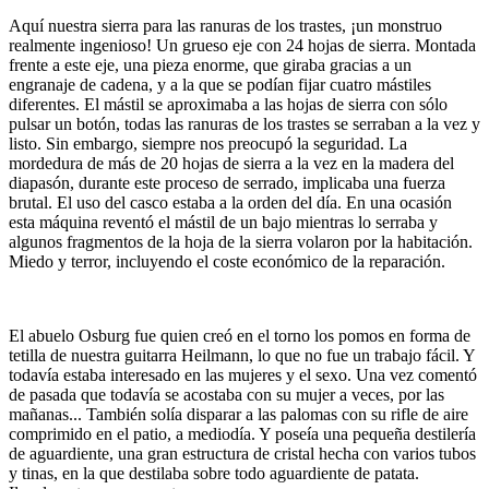
Aquí nuestra sierra para las ranuras de los trastes, ¡un monstruo
realmente ingenioso! Un grueso eje con 24 hojas de sierra. Montada
frente a este eje, una pieza enorme, que giraba gracias a un
engranaje de cadena, y a la que se podían fijar cuatro mástiles
diferentes. El mástil se aproximaba a las hojas de sierra con sólo
pulsar un botón, todas las ranuras de los trastes se serraban a la vez y
listo. Sin embargo, siempre nos preocupó la seguridad. La
mordedura de más de 20 hojas de sierra a la vez en la madera del
diapasón, durante este proceso de serrado, implicaba una fuerza
brutal. El uso del casco estaba a la orden del día. En una ocasión
esta máquina reventó el mástil de un bajo mientras lo serraba y
algunos fragmentos de la hoja de la sierra volaron por la habitación.
Miedo y terror, incluyendo el coste económico de la reparación.
El abuelo Osburg fue quien creó en el torno los pomos en forma de
tetilla de nuestra guitarra Heilmann, lo que no fue un trabajo fácil. Y
todavía estaba interesado en las mujeres y el sexo. Una vez comentó
de pasada que todavía se acostaba con su mujer a veces, por las
mañanas... También solía disparar a las palomas con su rifle de aire
comprimido en el patio, a mediodía. Y poseía una pequeña destilería
de aguardiente, una gran estructura de cristal hecha con varios tubos
y tinas, en la que destilaba sobre todo aguardiente de patata.