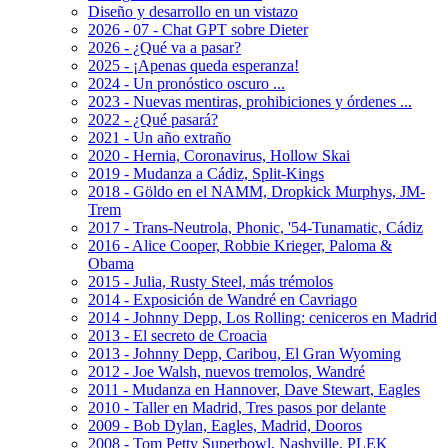
Diseño y desarrollo en un vistazo
2026 - 07 - Chat GPT sobre Dieter
2026 - ¿Qué va a pasar?
2025 - ¡Apenas queda esperanza!
2024 - Un pronóstico oscuro ...
2023 - Nuevas mentiras, prohibiciones y órdenes ...
2022 - ¿Qué pasará?
2021 - Un año extraño
2020 - Hernia, Coronavirus, Hollow Skai
2019 - Mudanza a Cádiz, Split-Kings
2018 - Göldo en el NAMM, Dropkick Murphys, JM-
Trem
2017 - Trans-Neutrola, Phonic, '54-Tunamatic, Cádiz
2016 - Alice Cooper, Robbie Krieger, Paloma &
Obama
2015 - Julia, Rusty Steel, más trémolos
2014 - Exposición de Wandré en Cavriago
2014 - Johnny Depp, Los Rolling: ceniceros en Madrid
2013 - El secreto de Croacia
2013 - Johnny Depp, Caribou, El Gran Wyoming
2012 - Joe Walsh, nuevos tremolos, Wandré
2011 - Mudanza en Hannover, Dave Stewart, Eagles
2010 - Taller en Madrid, Tres pasos por delante
2009 - Bob Dylan, Eagles, Madrid, Dooros
2008 - Tom Petty Superbowl, Nashville, PLEK