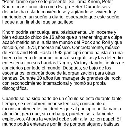
“Permítanme que se lo presente. Se llama Knorn, Peter
Knorn, más conocido como Fargo-Peter. Durante seis
décadas ha estado moviéndose y agitándose, viviendo y
muriendo en un sueño a diario, esperando que este sueño
llegue a un final del que salga ileso.
Knorn podría ser cualquiera, básicamente. Un inocente y
bien educado chico de 16 años que sin tener ninguna culpa
acabó metido en el rutilante mundo del Rock and Roll y que
decidió, en 1973, hacerse músico. Concretamente, músico
de Rock and Roll. Hasta 1993 participó como bajista en una
buena docena de producciones discográficas y las defendió
en escena con sus bandas Fargo y Victory, dando cientos de
conciertos por todo el mundo. Después, se bajo de los
escenarios, encargándose de la organización para otras
bandas. Durante 10 años fue manager de grandes del rock,
con reconocimiento internacional y montó su propia
discográfica.
Cuando se ha sido parte de un círculo selecto durante tanto
tiempo, se descubren inconsistencias, consciente o
inconscientemente. Incidentes que al principio no llaman la
atención, pero que, sin embargo, pueden ser altamente
explosivos. Ahora la verdad debe salir a la luz, en papel. El
mundo podrá enterarse por fin de por qué algunos bajistas