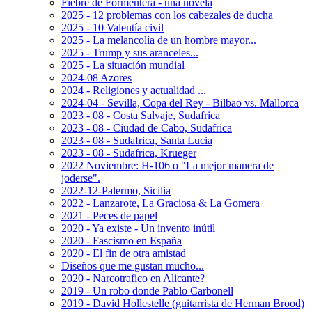
Fiebre de Formentera - una novela
2025 - 12 problemas con los cabezales de ducha
2025 - 10 Valentía civil
2025 - La melancolía de un hombre mayor...
2025 - Trump y sus aranceles...
2025 - La situación mundial
2024-08 Azores
2024 - Religiones y actualidad ...
2024-04 - Sevilla, Copa del Rey - Bilbao vs. Mallorca
2023 - 08 - Costa Salvaje, Sudafrica
2023 - 08 - Ciudad de Cabo, Sudafrica
2023 - 08 - Sudafrica, Santa Lucia
2023 - 08 - Sudafrica, Krueger
2022 Noviembre: H-106 o "La mejor manera de
joderse".
2022-12-Palermo, Sicilia
2022 - Lanzarote, La Graciosa & La Gomera
2021 - Peces de papel
2020 - Ya existe - Un invento inútil
2020 - Fascismo en España
2020 - El fin de otra amistad
Diseños que me gustan mucho...
2020 - Narcotrafico en Alicante?
2019 - Un robo donde Pablo Carbonell
2019 - David Hollestelle (guitarrista de Herman Brood)