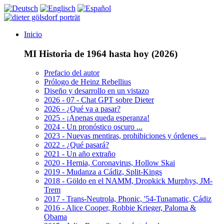
Inicio
MI Historia de 1964 hasta hoy (2026)
Prefacio del autor
Prólogo de Heinz Rebellius
Diseño y desarrollo en un vistazo
2026 - 07 - Chat GPT sobre Dieter
2026 - ¿Qué va a pasar?
2025 - ¡Apenas queda esperanza!
2024 - Un pronóstico oscuro ...
2023 - Nuevas mentiras, prohibiciones y órdenes ...
2022 - ¿Qué pasará?
2021 - Un año extraño
2020 - Hernia, Coronavirus, Hollow Skai
2019 - Mudanza a Cádiz, Split-Kings
2018 - Göldo en el NAMM, Dropkick Murphys, JM-
Trem
2017 - Trans-Neutrola, Phonic, '54-Tunamatic, Cádiz
2016 - Alice Cooper, Robbie Krieger, Paloma &
Obama