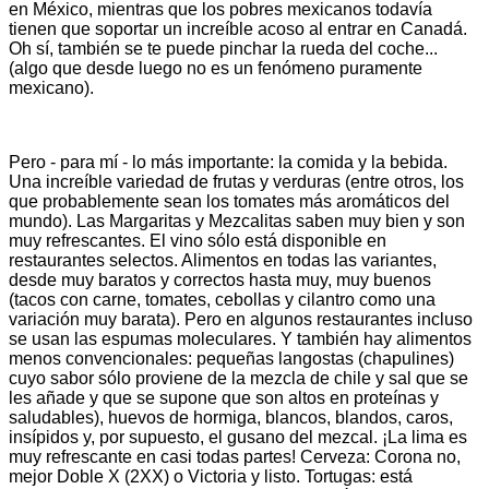
en México, mientras que los pobres mexicanos todavía
tienen que soportar un increíble acoso al entrar en Canadá.
Oh sí, también se te puede pinchar la rueda del coche...
(algo que desde luego no es un fenómeno puramente
mexicano).
Pero - para mí - lo más importante: la comida y la bebida.
Una increíble variedad de frutas y verduras (entre otros, los
que probablemente sean los tomates más aromáticos del
mundo). Las Margaritas y Mezcalitas saben muy bien y son
muy refrescantes. El vino sólo está disponible en
restaurantes selectos. Alimentos en todas las variantes,
desde muy baratos y correctos hasta muy, muy buenos
(tacos con carne, tomates, cebollas y cilantro como una
variación muy barata). Pero en algunos restaurantes incluso
se usan las espumas moleculares. Y también hay alimentos
menos convencionales: pequeñas langostas (chapulines)
cuyo sabor sólo proviene de la mezcla de chile y sal que se
les añade y que se supone que son altos en proteínas y
saludables), huevos de hormiga, blancos, blandos, caros,
insípidos y, por supuesto, el gusano del mezcal. ¡La lima es
muy refrescante en casi todas partes! Cerveza: Corona no,
mejor Doble X (2XX) o Victoria y listo. Tortugas: está