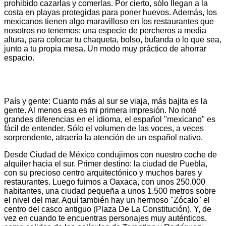
prohibido cazarlas y comerlas. Por cierto, sólo llegan a la
costa en playas protegidas para poner huevos. Además, los
mexicanos tienen algo maravilloso en los restaurantes que
nosotros no tenemos: una especie de percheros a media
altura, para colocar tu chaqueta, bolso, bufanda o lo que sea,
junto a tu propia mesa. Un modo muy práctico de ahorrar
espacio.
País y gente: Cuanto más al sur se viaja, más bajita es la
gente. Al menos esa es mi primera impresión. No noté
grandes diferencias en el idioma, el español "mexicano" es
fácil de entender. Sólo el volumen de las voces, a veces
sorprendente, atraería la atención de un español nativo.
Desde Ciudad de México condujimos con nuestro coche de
alquiler hacia el sur. Primer destino: la ciudad de Puebla,
con su precioso centro arquitectónico y muchos bares y
restaurantes. Luego fuimos a Oaxaca, con unos 250.000
habitantes, una ciudad pequeña a unos 1.500 metros sobre
el nivel del mar. Aquí también hay un hermoso "Zócalo" el
centro del casco antiguo (Plaza De La Constitución). Y, de
vez en cuando te encuentras personajes muy auténticos,