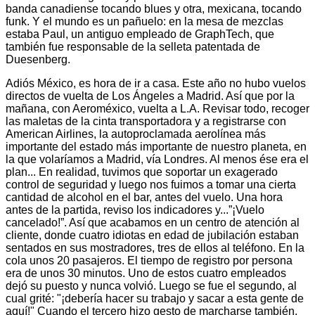
banda canadiense tocando blues y otra, mexicana, tocando
funk. Y el mundo es un pañuelo: en la mesa de mezclas
estaba Paul, un antiguo empleado de GraphTech, que
también fue responsable de la selleta patentada de
Duesenberg.
Adiós México, es hora de ir a casa. Este año no hubo vuelos
directos de vuelta de Los Ángeles a Madrid. Así que por la
mañana, con Aeroméxico, vuelta a L.A. Revisar todo, recoger
las maletas de la cinta transportadora y a registrarse con
American Airlines, la autoproclamada aerolínea más
importante del estado más importante de nuestro planeta, en
la que volaríamos a Madrid, vía Londres. Al menos ése era el
plan... En realidad, tuvimos que soportar un exagerado
control de seguridad y luego nos fuimos a tomar una cierta
cantidad de alcohol en el bar, antes del vuelo. Una hora
antes de la partida, reviso los indicadores y...”¡Vuelo
cancelado!”. Así que acabamos en un centro de atención al
cliente, donde cuatro idiotas en edad de jubilación estaban
sentados en sus mostradores, tres de ellos al teléfono. En la
cola unos 20 pasajeros. El tiempo de registro por persona
era de unos 30 minutos. Uno de estos cuatro empleados
dejó su puesto y nunca volvió. Luego se fue el segundo, al
cual grité: "¡debería hacer su trabajo y sacar a esta gente de
aquí!" Cuando el tercero hizo gesto de marcharse también,