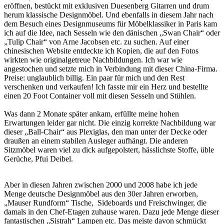
eröffnen, bestückt mit exklusiven Duesenberg Gitarren und drum
herum klassische Designmöbel. Und ebenfalls in diesem Jahr nach
dem Besuch eines Designmuseums für Möbelklassiker in Paris kam
ich auf die Idee, nach Sesseln wie den dänischen „Swan Chair“ oder
„Tulip Chair“ von Arne Jacobsen etc. zu suchen. Auf einer
chinesischen Website entdeckte ich Kopien, die auf den Fotos
wirkten wie originalgetreue Nachbildungen. Ich war wie
angestochen und setzte mich in Verbindung mit dieser China-Firma.
Preise: unglaublich billig. Ein paar für mich und den Rest
verschenken und verkaufen! Ich fasste mir ein Herz und bestellte
einen 20 Foot Container voll mit diesen Sesseln und Stühlen.
Was dann 2 Monate später ankam, erfüllte meine hohen
Erwartungen leider gar nicht. Die einzig korrekte Nachbildung war
dieser „Ball-Chair“ aus Plexiglas, den man unter der Decke oder
draußen an einem stabilen Ausleger aufhängt. Die anderen
Sitzmöbel waren viel zu dick aufgepolstert, hässlichste Stoffe, üble
Gerüche, Pfui Deibel.
Aber in diesen Jahren zwischen 2000 und 2008 habe ich jede
Menge deutsche Designmöbel aus den 30er Jahren erworben,
„Mauser Rundform“ Tische, Sideboards und Freischwinger, die
damals in den Chef-Etagen zuhause waren. Dazu jede Menge dieser
fantastischen „Sistrah“ Lampen etc. Das meiste davon schmückt