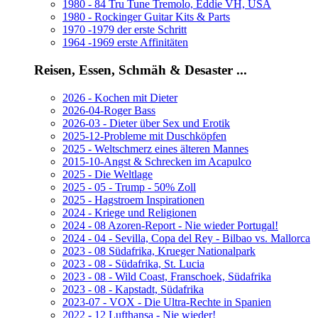
1980 - 84 Tru Tune Tremolo, Eddie VH, USA
1980 - Rockinger Guitar Kits & Parts
1970 -1979 der erste Schritt
1964 -1969 erste Affinitäten
Reisen, Essen, Schmäh & Desaster ...
2026 - Kochen mit Dieter
2026-04-Roger Bass
2026-03 - Dieter über Sex und Erotik
2025-12-Probleme mit Duschköpfen
2025 - Weltschmerz eines älteren Mannes
2015-10-Angst & Schrecken im Acapulco
2025 - Die Weltlage
2025 - 05 - Trump - 50% Zoll
2025 - Hagstroem Inspirationen
2024 - Kriege und Religionen
2024 - 08 Azoren-Report - Nie wieder Portugal!
2024 - 04 - Sevilla, Copa del Rey - Bilbao vs. Mallorca
2023 - 08 Südafrika, Krueger Nationalpark
2023 - 08 - Südafrika, St. Lucia
2023 - 08 - Wild Coast, Franschoek, Südafrika
2023 - 08 - Kapstadt, Südafrika
2023-07 - VOX - Die Ultra-Rechte in Spanien
2022 - 12 Lufthansa - Nie wieder!