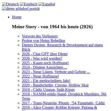
Home
Meine Story - von 1964 bis heute (2026)
Vorwort des Verfassers
Prolog von Heinz Rebellius
Dieters Design, Research & Development auf einen
Blick
2026 - Chat GPT über Dieter
2026 - Was wird werden?
2025 - Kaum noch Hoffnung!
2024 - Düstere Aussichten ...
2023 - Neue Lügen, Verbote und Gebote ...
2022 - Neue Hoffnung!
2021 - Ein merkwürdiges Jahr!
2020 - Bandscheibe, Corona, Hollow Skai
2019 - Cádiz Umzug, Split-Kings
2018 - NAMM-göldo-Stand, Dropkick Murphies. JM-
Trem
2017 - Trans-Neutrola, Phonic, '54-Tunamatic, Cádiz
2016 - Alice Cooper, Robbie Krieger, Paloma &