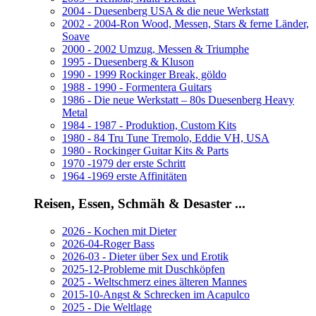
2004 - Duesenberg USA & die neue Werkstatt
2002 - 2004-Ron Wood, Messen, Stars & ferne Länder,
Soave
2000 - 2002 Umzug, Messen & Triumphe
1995 - Duesenberg & Kluson
1990 - 1999 Rockinger Break, göldo
1988 - 1990 - Formentera Guitars
1986 - Die neue Werkstatt – 80s Duesenberg Heavy
Metal
1984 - 1987 - Produktion, Custom Kits
1980 - 84 Tru Tune Tremolo, Eddie VH, USA
1980 - Rockinger Guitar Kits & Parts
1970 -1979 der erste Schritt
1964 -1969 erste Affinitäten
Reisen, Essen, Schmäh & Desaster ...
2026 - Kochen mit Dieter
2026-04-Roger Bass
2026-03 - Dieter über Sex und Erotik
2025-12-Probleme mit Duschköpfen
2025 - Weltschmerz eines älteren Mannes
2015-10-Angst & Schrecken im Acapulco
2025 - Die Weltlage