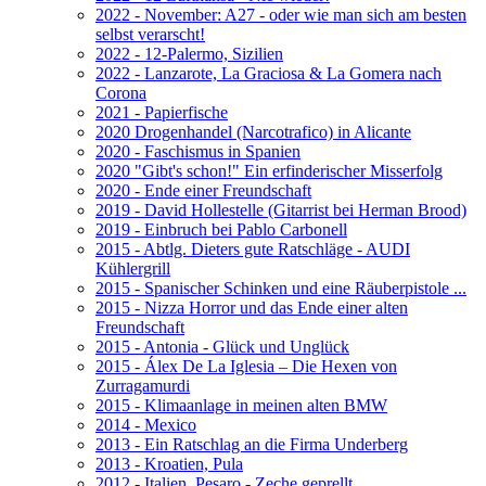
2022 - November: A27 - oder wie man sich am besten
selbst verarscht!
2022 - 12-Palermo, Sizilien
2022 - Lanzarote, La Graciosa & La Gomera nach
Corona
2021 - Papierfische
2020 Drogenhandel (Narcotrafico) in Alicante
2020 - Faschismus in Spanien
2020 "Gibt's schon!" Ein erfinderischer Misserfolg
2020 - Ende einer Freundschaft
2019 - David Hollestelle (Gitarrist bei Herman Brood)
2019 - Einbruch bei Pablo Carbonell
2015 - Abtlg. Dieters gute Ratschläge - AUDI
Kühlergrill
2015 - Spanischer Schinken und eine Räuberpistole ...
2015 - Nizza Horror und das Ende einer alten
Freundschaft
2015 - Antonia - Glück und Unglück
2015 - Álex De La Iglesia – Die Hexen von
Zurragamurdi
2015 - Klimaanlage in meinen alten BMW
2014 - Mexico
2013 - Ein Ratschlag an die Firma Underberg
2013 - Kroatien, Pula
2012 - Italien, Pesaro - Zeche geprellt