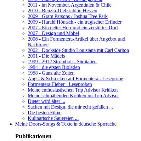
2011 - im November, Argentinien & Chile
2010 - Benzin-Diebstahl in Hessen
2009 - Gram Parsons / Joshua Tree Park
2009 - Harald Höntsch - ein tragischer Erfinder
2007 - Ein netter Herr und ein zerstörtes Dorf
2007 - Design und Möbel
2006 - Ein Formentera-Artikel über Angebot und
Nachfrage
2002 - Dockside Studio Louisiana mit Carl Carlton
2001 - Die Mädels
1999 - 2012 Stromboli - Süditalien
1984 - die ersten Bioläden
1958 - Ganz alte Zeiten
Angst & Schrecken auf Formentera - Leseprobe
Formentera-Fieber - Leseproben
Meine enthusiastischen Trip Advisor Kritiken
Meine schmähenden Kritiken im Trip Advisor
Dieter wird älter ...
Sachen mit Design, die mir echt gefallen ...
Die besten Filme
Kulinarische Sauereien ...
Meine Doors-Songs & Texte in deutsche Sprrrache
Publikationen