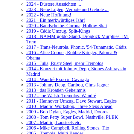
2024 - Düstere Aussichten ...
2023 - Neue Lügen, Verbote und Gebote ...
2022 - Neue Hoffnung!
2021 - Ein merkwürdiges Jahr!
2020 - Bandscheibe, Corona, Hollow Skai
2019 - Cádiz Umzug, Split-Kings
2018 - NAMM-göldo-Stand, Dropkick Murphies. JM-
Trem
2017 - Trans-Neutrola, Phonic, '54-Tunamatic, Cádiz
2016 - Alice Cooper, Robbie Krieger, Paloma &
Obama
2015 - Julia, Rusty Steel, mehr Tremolos
2014 - Konzert mit Johnny Depp, Stones Ashtrays in
Madrid
2014 - Wandré Expo in Cavriago
2013 - Johnny Depp, Caribou, Chris Jagger
2013 - das Kroatien-Geheimnis
2012 - Joe Walsh, Tremolos, Wandré
2011 - Hannover Umzug, Dave Stewart, Eagles
2010 - Madrid Workshop, Three Steps Ahead
2009 - Bob Dylan, Eagles, Madrid, Dooros
2008 - Tom Petty Super Bowl, Nashville, PLEK
2007 - Madrid, Lapsteels etc.
2006 - Mike Campbell, Rolling Stones, Tito
2005 - Tremola, Multi-Bender