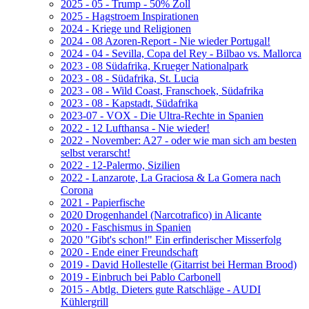
2025 - 05 - Trump - 50% Zoll
2025 - Hagstroem Inspirationen
2024 - Kriege und Religionen
2024 - 08 Azoren-Report - Nie wieder Portugal!
2024 - 04 - Sevilla, Copa del Rey - Bilbao vs. Mallorca
2023 - 08 Südafrika, Krueger Nationalpark
2023 - 08 - Südafrika, St. Lucia
2023 - 08 - Wild Coast, Franschoek, Südafrika
2023 - 08 - Kapstadt, Südafrika
2023-07 - VOX - Die Ultra-Rechte in Spanien
2022 - 12 Lufthansa - Nie wieder!
2022 - November: A27 - oder wie man sich am besten
selbst verarscht!
2022 - 12-Palermo, Sizilien
2022 - Lanzarote, La Graciosa & La Gomera nach
Corona
2021 - Papierfische
2020 Drogenhandel (Narcotrafico) in Alicante
2020 - Faschismus in Spanien
2020 "Gibt's schon!" Ein erfinderischer Misserfolg
2020 - Ende einer Freundschaft
2019 - David Hollestelle (Gitarrist bei Herman Brood)
2019 - Einbruch bei Pablo Carbonell
2015 - Abtlg. Dieters gute Ratschläge - AUDI
Kühlergrill