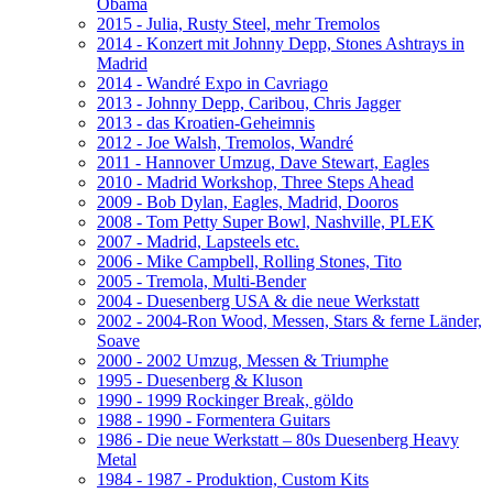
Obama
2015 - Julia, Rusty Steel, mehr Tremolos
2014 - Konzert mit Johnny Depp, Stones Ashtrays in
Madrid
2014 - Wandré Expo in Cavriago
2013 - Johnny Depp, Caribou, Chris Jagger
2013 - das Kroatien-Geheimnis
2012 - Joe Walsh, Tremolos, Wandré
2011 - Hannover Umzug, Dave Stewart, Eagles
2010 - Madrid Workshop, Three Steps Ahead
2009 - Bob Dylan, Eagles, Madrid, Dooros
2008 - Tom Petty Super Bowl, Nashville, PLEK
2007 - Madrid, Lapsteels etc.
2006 - Mike Campbell, Rolling Stones, Tito
2005 - Tremola, Multi-Bender
2004 - Duesenberg USA & die neue Werkstatt
2002 - 2004-Ron Wood, Messen, Stars & ferne Länder,
Soave
2000 - 2002 Umzug, Messen & Triumphe
1995 - Duesenberg & Kluson
1990 - 1999 Rockinger Break, göldo
1988 - 1990 - Formentera Guitars
1986 - Die neue Werkstatt – 80s Duesenberg Heavy
Metal
1984 - 1987 - Produktion, Custom Kits