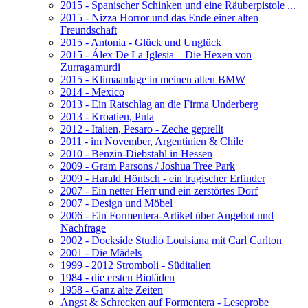
2015 - Spanischer Schinken und eine Räuberpistole ...
2015 - Nizza Horror und das Ende einer alten
Freundschaft
2015 - Antonia - Glück und Unglück
2015 - Álex De La Iglesia – Die Hexen von
Zurragamurdi
2015 - Klimaanlage in meinen alten BMW
2014 - Mexico
2013 - Ein Ratschlag an die Firma Underberg
2013 - Kroatien, Pula
2012 - Italien, Pesaro - Zeche geprellt
2011 - im November, Argentinien & Chile
2010 - Benzin-Diebstahl in Hessen
2009 - Gram Parsons / Joshua Tree Park
2009 - Harald Höntsch - ein tragischer Erfinder
2007 - Ein netter Herr und ein zerstörtes Dorf
2007 - Design und Möbel
2006 - Ein Formentera-Artikel über Angebot und
Nachfrage
2002 - Dockside Studio Louisiana mit Carl Carlton
2001 - Die Mädels
1999 - 2012 Stromboli - Süditalien
1984 - die ersten Bioläden
1958 - Ganz alte Zeiten
Angst & Schrecken auf Formentera - Leseprobe