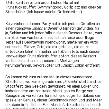
Unterkunft in einem ordentlichen Hotel mit
Frühstücksbuffet, Swimmingpool, Golfplatz und direkter
Dieters
Design,
Strandnähe. (Ich hasse solche Örtlichkeiten!)
Research
&
Kurz vorher auf einer Party hatte ich jedoch Gefallen an
Development
auf
einer irgendwie
„spannenderen“
Gitarristin gefunden. Na
einen
ja, Sabine und ich jedenfalls in dieses Ressort-Hotel, was
Blick
mir aber von vornherein missfiel. Ich reise oder fliege
lieber aufs Geratewohl irgendwohin, miete mir ein Auto
2026
und suche Plätze, Orte, die mir gefallen, die es zu
-
entdecken lohnt. Immerhin, wir haben stets nach diesem
Chat
langweiligen Frühstücksbuffet sofort dieses Ressort
GPT
verlassen und sind mit unserem Mietwagen
über
Dieter
herumgefahren, bevorzugter Ort „Cádiz“, 20km entfernt.
2026
So kamen wir zum ersten Mal in dieses wunderbare
-
Was
Städtchen, wo zumal gerade eine
„Erizada“
stattfand, ein
wird
Stadtfest, den Seeigeln gewidmet. An allen Ecken und
werden?
insbesondere am zentralen Markt gab es Berge von
Seeigeln zu verzehren, für mich und sogar für Sabine ein
2025
spezieller Genuss, dieser Geschmack nach Jod und Meer
-
der darin befindlichen Eier. Man ließ die aufschneiden, d.h.
Kaum