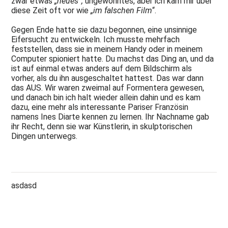
zwar etwas
„neues“,
ungewohntes, aber ich kam mir über
Jahr!
diese Zeit oft vor wie
„im falschen Film
“.
2020
Gegen Ende hatte sie dazu begonnen, eine unsinnige
-
Eifersucht zu entwickeln. Ich musste mehrfach
Bandscheibe,
Corona,
feststellen, dass sie in meinem Handy oder in meinem
Hollow
Computer spioniert hatte. Du machst das Ding an, und da
Skai
ist auf einmal etwas anders auf dem Bildschirm als
vorher, als du ihn ausgeschaltet hattest. Das war dann
2019
das AUS. Wir waren zweimal auf Formentera gewesen,
-
und danach bin ich halt wieder allein dahin und es kam
Cádiz
dazu, eine mehr als interessante Pariser Französin
Umzug,
namens Ines Diarte kennen zu lernen. Ihr Nachname gab
Split-
Kings
ihr Recht, denn sie war Künstlerin, in skulptorischen
Dingen unterwegs.
2018
-
NAMM-
göldo-
Stand,
asdasd
Dropkick
Murphies.
JM-
Trem