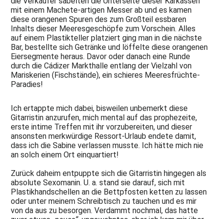
die Verkäufer säbelten die Unterseite dieser Karkassen
noch
mit einem Machete-artigen Messer ab und es kamen
Hoffnung!
diese orangenen Spuren des zum Großteil essbaren
2024
Inhalts dieser Meeresgeschöpfe zum Vorschein. Alles
-
auf einem Plastikteller platziert ging man in die nächste
Düstere
Bar, bestellte sich Getränke und löffelte diese orangenen
Aussichten
Eiersegmente heraus. Davor oder danach eine Runde
...
durch die Cádizer Markthalle entlang der Vielzahl von
Mariskerien (Fischstände), ein schieres Meeresfrüchte-
2023
Paradies!
-
Neue
Lügen,
Ich ertappte mich dabei, bisweilen unbemerkt diese
Verbote
Gitarristin anzurufen, mich mental auf das prophezeite,
und
Gebote
erste intime Treffen mit ihr vorzubereiten, und dieser
...
ansonsten merkwürdige Ressort-Urlaub endete damit,
dass ich die Sabine verlassen musste. Ich hätte mich nie
2022
an solch einem Ort einquartiert!
-
Neue
Zurück daheim entpuppte sich die Gitarristin hingegen als
Hoffnung!
absolute Sexomanin. U. a. stand sie darauf, sich mit
2021
Plastikhandschellen an die Bettpfosten ketten zu lassen
-
oder unter meinem Schreibtisch zu tauchen und es mir
Ein
von da aus zu besorgen. Verdammt nochmal, das hatte
merkwürdiges