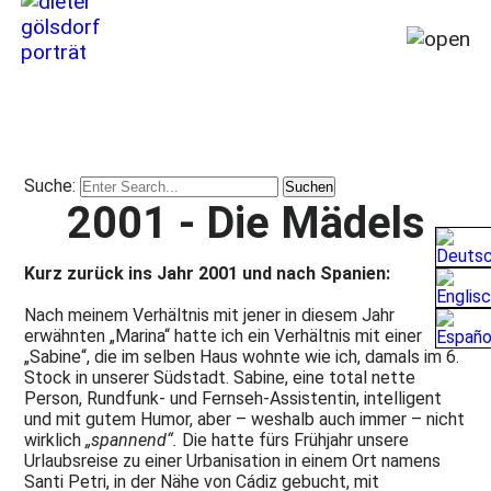
Home
Meine
Story
Suche:
-
2001 - Die Mädels
von
1964
bis
Kurz zurück ins Jahr 2001 und nach Spanien:
heute
Nach meinem Verhältnis mit jener in diesem Jahr
(2026)
erwähnten „Marina“ hatte ich ein Verhältnis mit einer
„Sabine“, die im selben Haus wohnte wie ich, damals im 6.
Vorwort
Stock in unserer Südstadt. Sabine, eine total nette
des
Verfassers
Person, Rundfunk- und Fernseh-Assistentin, intelligent
und mit gutem Humor, aber – weshalb auch immer – nicht
Prolog
wirklich
„spannend“.
Die hatte fürs Frühjahr unsere
von
Urlaubsreise zu einer Urbanisation in einem Ort namens
Heinz
Santi Petri, in der Nähe von Cádiz gebucht, mit
Rebellius